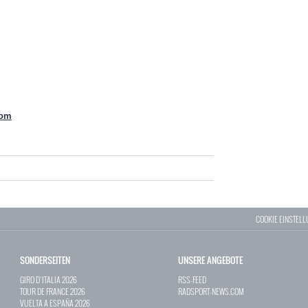
com
COOKIE EINSTEL
SONDERSEITEN
UNSERE ANGEBOTE
GIRO D`ITALIA 2026
RSS-FEED
TOUR DE FRANCE 2026
RADSPORT-NEWS.COM
VUELTA A ESPAÑA 2026