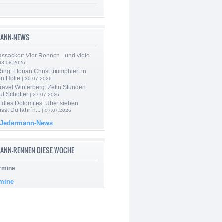
MANN-NEWS
ssacker: Vier Rennen - und viele
03.08.2026
ng: Florian Christ triumphiert in
en Hölle
| 30.07.2026
ravel Winterberg: Zehn Stunden
uf Schotter
| 27.07.2026
 dles Dolomites: Über sieben
st Du fahr´n...
| 07.07.2026
 Jedermann-News
ANN-RENNEN DIESE WOCHE
rmine
rmine