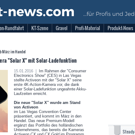
en-Rundfahrt
KT-Szene
Gravel
Profi-Material
Produkt-News
ab März im Handel
ra "Solar X" mit Solar-Ladefunktion
15.01.2016 |
Im Rahmen der "Consumer
Electronics Show" (CES) in Las Vegas
stellte Activeon mit der "Solar X" seine
erste 4K-Action-Kamera vor, die dank
einer Solar-Ladefunktion ungeahnte Akku-
Laufzeiten erreicht.
Die neue "Solar X" wurde am Stand
von
Activeo
n
im Las Vegas Convention Center
präsentiert, und kommt im März in den
Handel. Das neue Premium-Modell
ergänzt das Portfolio des holländischen
Unternehmens, das bereits die
Kameras
Steady
Activeon CX
und
CX Gold
im Programm