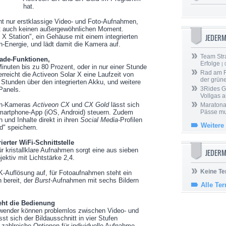
hat.
icht nur erstklassige Video- und Foto-Aufnahmen,
it auch keinen außergewöhnlichen Moment.
JEDER
X Station", ein Gehäuse mit einem integrierten
n-Energie, und lädt damit die Kamera auf.
Team Stra
lade-Funktionen,
Erfolge
| 
Minuten bis zu 80 Prozent, oder in nur einer Stunde
Rad am Ri
rreicht die Activeon Solar X eine Laufzeit von
der grün
Stunden über den integrierten Akku, und weitere
3Rides G
-Panels.
Vollgas a
ion-Kameras
Activeon CX
und
CX Gold
lässt sich
Maratona
Smartphone-App (iOS, Android) steuern. Zudem
Pässe mus
und Inhalte direkt in ihren
Social Media
-Profilen
Weitere
ud" speichern.
erter WiFi-Schnittstelle
Für kristallklare Aufnahmen sorgt eine aus sieben
JEDERM
ktiv mit Lichtstärke 2,4.
Keine Te
K-Auflösung auf, für Fotoaufnahmen steht ein
bereit, der
Burst
-Aufnahmen mit sechs Bildern
Alle Te
eht die Bedienung
nwender können problemlos zwischen Video- und
t sich der Bildausschnitt in vier Stufen
 zahlreiche Optionen für individuelle Aufnahme-