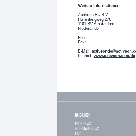
Weitere Informationen
Activeon EU B.V.
Hullenbergweg 278
1101 BV Amsterdam
Niederlande
Fon:
Fax:
E-Mail:
activeonde@activeon.
Internet:
www.activeon.com/de
RUBRIKEN
PROFI-NEWS
JEDERMANN-NEWS
LIVE