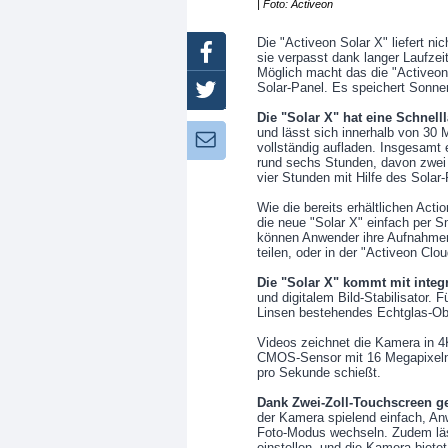
| Foto: Activeon
Die "Activeon Solar X" liefert n
Facebook
sie verpasst dank langer Laufze
Möglich macht das die "Activeon 
Solar-Panel. Es speichert Sonne
Twitter
Die "Solar X" hat eine Schnell
und lässt sich innerhalb von 30 
Newsletter:
vollständig aufladen. Insgesamt e
rund sechs Stunden, davon zwei 
vier Stunden mit Hilfe des Solar
Wie die bereits erhältlichen Act
die neue "Solar X" einfach per 
können Anwender ihre Aufnahmen 
teilen, oder in der "Activeon Clo
Die "Solar X" kommt mit integri
und digitalem Bild-Stabilisator. 
Linsen bestehendes Echtglas-Obje
Videos zeichnet die Kamera in 4
CMOS-Sensor mit 16 Megapixeln 
pro Sekunde schießt.
Dank Zwei-Zoll-Touchscreen g
der Kamera spielend einfach, A
Foto-Modus wechseln. Zudem läss
einstellen, und die Kamera bietet