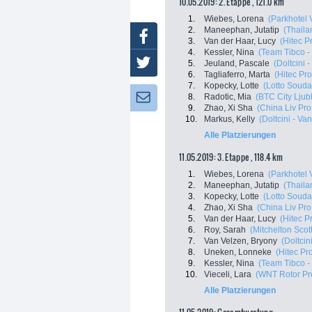
10.05.2019: 2. Etappe , 121.0 km
1.
Wiebes, Lorena
(Parkhotel 
2.
Maneephan, Jutatip
(Thail
Facebook
3.
Van der Haar, Lucy
(Hitec P
4.
Kessler, Nina
(Team Tibco - S
Twitter
5.
Jeuland, Pascale
(Doltcini -
6.
Tagliaferro, Marta
(Hitec Pro
7.
Kopecky, Lotte
(Lotto Souda
8.
Radotic, Mia
(BTC City Ljub
Newsletter:
9.
Zhao, Xi Sha
(China Liv Pro
10.
Markus, Kelly
(Doltcini - Van
Alle Platzierungen
11.05.2019: 3. Etappe , 118.4 km
1.
Wiebes, Lorena
(Parkhotel 
2.
Maneephan, Jutatip
(Thail
3.
Kopecky, Lotte
(Lotto Souda
4.
Zhao, Xi Sha
(China Liv Pro
5.
Van der Haar, Lucy
(Hitec P
6.
Roy, Sarah
(Mitchelton Scott
7.
Van Velzen, Bryony
(Doltcin
8.
Uneken, Lonneke
(Hitec Pro
9.
Kessler, Nina
(Team Tibco - S
10.
Vieceli, Lara
(WNT Rotor Pr
Alle Platzierungen