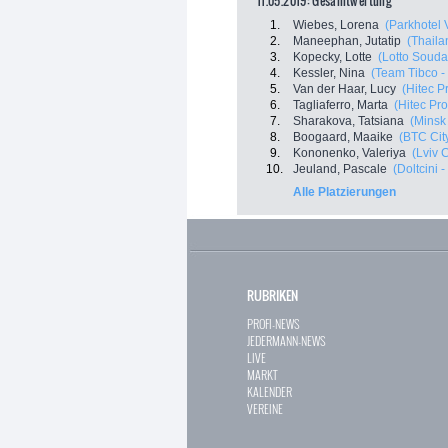
11.05.2019: Gesamtwertung
1.
Wiebes, Lorena
(Parkhotel 
2.
Maneephan, Jutatip
(Thail
3.
Kopecky, Lotte
(Lotto Souda
4.
Kessler, Nina
(Team Tibco - S
5.
Van der Haar, Lucy
(Hitec P
6.
Tagliaferro, Marta
(Hitec Pro
7.
Sharakova, Tatsiana
(Minsk
8.
Boogaard, Maaike
(BTC Cit
9.
Kononenko, Valeriya
(Lviv 
10.
Jeuland, Pascale
(Doltcini -
Alle Platzierungen
RUBRIKEN
PROFI-NEWS
JEDERMANN-NEWS
LIVE
MARKT
KALENDER
VEREINE