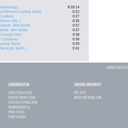
Valkenburg)
8:26:14
and Women's Cycling Team)
0:22
l Ladies)
0:27
ilicon Vall...)
0:35
roducts - Birk Sport)
0:37
ducts - Birk Sport)
0:37
 Cycling Club)
0:38
y Ljubljana)
0:38
Cycling Team)
0:39
 Van Eyck Sport...)
0:41
COOKIE EINSTEL
SONDERSEITEN
UNSERE ANGEBOTE
GIRO D`ITALIA 2026
RSS-FEED
TOUR DE FRANCE 2026
RADSPORT-NEWS.COM
VUELTA A ESPAÑA 2026
RENNERGEBNISSE
PROFI-TEAMS
PROFI-FAHRER