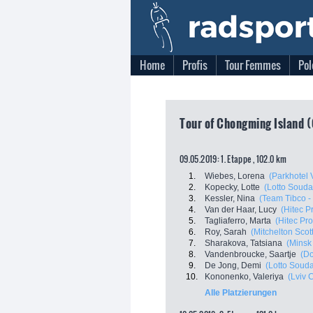
Home
Profis
Tour Femmes
Pol
Tour of Chongming Island 
09.05.2019: 1. Etappe , 102.0 km
1.
Wiebes, Lorena
(Parkhotel 
2.
Kopecky, Lotte
(Lotto Souda
3.
Kessler, Nina
(Team Tibco - S
4.
Van der Haar, Lucy
(Hitec P
5.
Tagliaferro, Marta
(Hitec Pro
6.
Roy, Sarah
(Mitchelton Scott
7.
Sharakova, Tatsiana
(Minsk
8.
Vandenbroucke, Saartje
(Do
9.
De Jong, Demi
(Lotto Souda
10.
Kononenko, Valeriya
(Lviv 
Alle Platzierungen