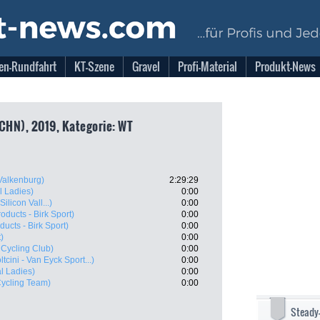
en-Rundfahrt
KT-Szene
Gravel
Profi-Material
Produkt-News
(CHN), 2019, Kategorie: WT
Valkenburg)
2:29:29
l Ladies)
0:00
ilicon Vall...)
0:00
roducts - Birk Sport)
0:00
ducts - Birk Sport)
0:00
)
0:00
 Cycling Club)
0:00
ltcini - Van Eyck Sport...)
0:00
l Ladies)
0:00
Cycling Team)
0:00
Steady