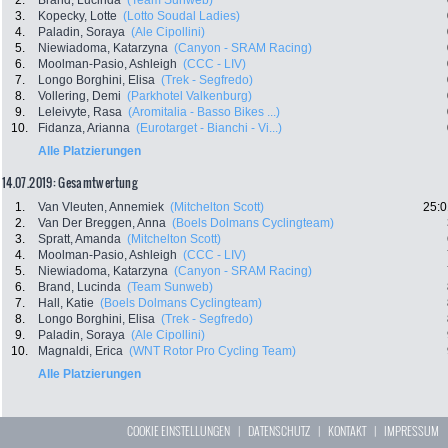
2.
Brand, Lucinda
(Team Sunweb)
3.
Kopecky, Lotte
(Lotto Soudal Ladies)
4.
Paladin, Soraya
(Ale Cipollini)
5.
Niewiadoma, Katarzyna
(Canyon - SRAM Racing)
6.
Moolman-Pasio, Ashleigh
(CCC - LIV)
7.
Longo Borghini, Elisa
(Trek - Segfredo)
8.
Vollering, Demi
(Parkhotel Valkenburg)
9.
Leleivyte, Rasa
(Aromitalia - Basso Bikes ...)
10.
Fidanza, Arianna
(Eurotarget - Bianchi - Vi...)
Alle Platzierungen
14.07.2019: Gesamtwertung
1.
Van Vleuten, Annemiek
(Mitchelton Scott)
25:0
2.
Van Der Breggen, Anna
(Boels Dolmans Cyclingteam)
3.
Spratt, Amanda
(Mitchelton Scott)
4.
Moolman-Pasio, Ashleigh
(CCC - LIV)
5.
Niewiadoma, Katarzyna
(Canyon - SRAM Racing)
6.
Brand, Lucinda
(Team Sunweb)
7.
Hall, Katie
(Boels Dolmans Cyclingteam)
8.
Longo Borghini, Elisa
(Trek - Segfredo)
9.
Paladin, Soraya
(Ale Cipollini)
10.
Magnaldi, Erica
(WNT Rotor Pro Cycling Team)
Alle Platzierungen
COOKIE EINSTELLUNGEN
|
DATENSCHUTZ
|
KONTAKT
|
IMPRESSUM