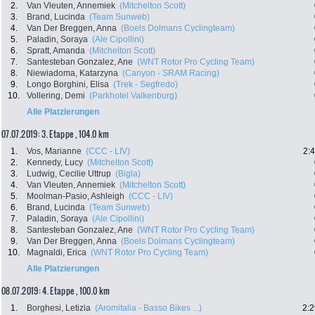
2.
Van Vleuten, Annemiek
(Mitchelton Scott)
3.
Brand, Lucinda
(Team Sunweb)
4.
Van Der Breggen, Anna
(Boels Dolmans Cyclingteam)
5.
Paladin, Soraya
(Ale Cipollini)
6.
Spratt, Amanda
(Mitchelton Scott)
7.
Santesteban Gonzalez, Ane
(WNT Rotor Pro Cycling Team)
8.
Niewiadoma, Katarzyna
(Canyon - SRAM Racing)
9.
Longo Borghini, Elisa
(Trek - Segfredo)
10.
Vollering, Demi
(Parkhotel Valkenburg)
Alle Platzierungen
07.07.2019: 3. Etappe , 104.0 km
1.
Vos, Marianne
(CCC - LIV)
2:
2.
Kennedy, Lucy
(Mitchelton Scott)
3.
Ludwig, Cecilie Uttrup
(Bigla)
4.
Van Vleuten, Annemiek
(Mitchelton Scott)
5.
Moolman-Pasio, Ashleigh
(CCC - LIV)
6.
Brand, Lucinda
(Team Sunweb)
7.
Paladin, Soraya
(Ale Cipollini)
8.
Santesteban Gonzalez, Ane
(WNT Rotor Pro Cycling Team)
9.
Van Der Breggen, Anna
(Boels Dolmans Cyclingteam)
10.
Magnaldi, Erica
(WNT Rotor Pro Cycling Team)
Alle Platzierungen
08.07.2019: 4. Etappe , 100.0 km
1.
Borghesi, Letizia
(Aromitalia - Basso Bikes ...)
2:2