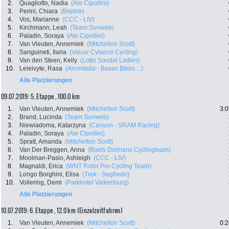
2.
Quagliotto, Nadia
(Ale Cipollini)
3.
Perini, Chiara
(Bepink)
4.
Vos, Marianne
(CCC - LIV)
5.
Kirchmann, Leah
(Team Sunweb)
6.
Paladin, Soraya
(Ale Cipollini)
7.
Van Vleuten, Annemiek
(Mitchelton Scott)
8.
Sanguineti, Ilaria
(Valcar Cylance Cycling)
9.
Van den Steen, Kelly
(Lotto Soudal Ladies)
10.
Leleivyte, Rasa
(Aromitalia - Basso Bikes ...)
Alle Platzierungen
09.07.2019: 5. Etappe , 100.0 km
1.
Van Vleuten, Annemiek
(Mitchelton Scott)
3:0
2.
Brand, Lucinda
(Team Sunweb)
3.
Niewiadoma, Katarzyna
(Canyon - SRAM Racing)
4.
Paladin, Soraya
(Ale Cipollini)
5.
Spratt, Amanda
(Mitchelton Scott)
6.
Van Der Breggen, Anna
(Boels Dolmans Cyclingteam)
7.
Moolman-Pasio, Ashleigh
(CCC - LIV)
8.
Magnaldi, Erica
(WNT Rotor Pro Cycling Team)
9.
Longo Borghini, Elisa
(Trek - Segfredo)
10.
Vollering, Demi
(Parkhotel Valkenburg)
Alle Platzierungen
10.07.2019: 6. Etappe , 12.0 km (Einzelzeitfahren)
1.
Van Vleuten, Annemiek
(Mitchelton Scott)
0:2