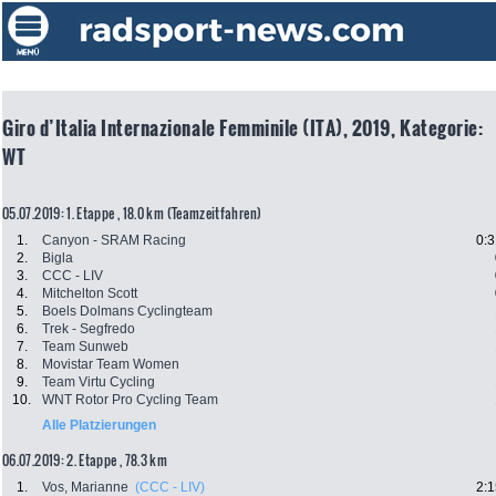
Giro d’Italia Internazionale Femminile (ITA), 2019, Kategorie:
WT
05.07.2019: 1. Etappe , 18.0 km (Teamzeitfahren)
1.
Canyon - SRAM Racing
0:3
2.
Bigla
3.
CCC - LIV
4.
Mitchelton Scott
5.
Boels Dolmans Cyclingteam
6.
Trek - Segfredo
7.
Team Sunweb
8.
Movistar Team Women
9.
Team Virtu Cycling
10.
WNT Rotor Pro Cycling Team
Alle Platzierungen
06.07.2019: 2. Etappe , 78.3 km
1.
Vos, Marianne
(CCC - LIV)
2:1