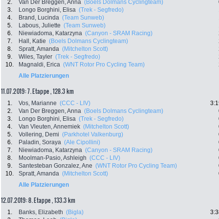
2.
Van Der Breggen, Anna
(Boels Dolmans Cyclingteam)
3.
Longo Borghini, Elisa
(Trek - Segfredo)
4.
Brand, Lucinda
(Team Sunweb)
5.
Labous, Juliette
(Team Sunweb)
6.
Niewiadoma, Katarzyna
(Canyon - SRAM Racing)
7.
Hall, Katie
(Boels Dolmans Cyclingteam)
8.
Spratt, Amanda
(Mitchelton Scott)
9.
Wiles, Tayler
(Trek - Segfredo)
10.
Magnaldi, Erica
(WNT Rotor Pro Cycling Team)
Alle Platzierungen
11.07.2019: 7. Etappe , 128.3 km
1.
Vos, Marianne
(CCC - LIV)
3:1
2.
Van Der Breggen, Anna
(Boels Dolmans Cyclingteam)
3.
Longo Borghini, Elisa
(Trek - Segfredo)
4.
Van Vleuten, Annemiek
(Mitchelton Scott)
5.
Vollering, Demi
(Parkhotel Valkenburg)
6.
Paladin, Soraya
(Ale Cipollini)
7.
Niewiadoma, Katarzyna
(Canyon - SRAM Racing)
8.
Moolman-Pasio, Ashleigh
(CCC - LIV)
9.
Santesteban Gonzalez, Ane
(WNT Rotor Pro Cycling Team)
10.
Spratt, Amanda
(Mitchelton Scott)
Alle Platzierungen
12.07.2019: 8. Etappe , 133.3 km
1.
Banks, Elizabeth
(Bigla)
3:3