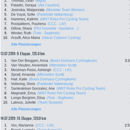
2.
Thomas, Leah
(Bigla)
3.
Paladin, Soraya
(Ale Cipollini)
4.
Jasinska, Malgorzata
(Movistar Team Women)
5.
De Vuyst, Sofie
(Parkhotel Valkenburg)
6.
Hammes, Kathrin
(WNT Rotor Pro Cycling Team)
7.
Rooijakkers, Pauliena
(CCC - LIV)
8.
Gillow, Shara
(FDJ Nouvelle - Aauitaine ...)
9.
Winder, Ruth
(Trek - Segfredo)
10.
Arzuffi, Alice Maria
(Valcar Cylance Cycling)
Alle Platzierungen
13.07.2019: 9. Etappe , 125.0 km
1.
Van Der Breggen, Anna
(Boels Dolmans Cyclingteam)
3:2
2.
Van Vleuten, Annemiek
(Mitchelton Scott)
3.
Moolman-Pasio, Ashleigh
(CCC - LIV)
4.
Spratt, Amanda
(Mitchelton Scott)
5.
Hall, Katie
(Boels Dolmans Cyclingteam)
6.
Vollering, Demi
(Parkhotel Valkenburg)
7.
Santesteban Gonzalez, Ane
(WNT Rotor Pro Cycling Team)
8.
Magnaldi, Erica
(WNT Rotor Pro Cycling Team)
9.
Longo Borghini, Elisa
(Trek - Segfredo)
10.
Labous, Juliette
(Team Sunweb)
Alle Platzierungen
14.07.2019: 10. Etappe , 120.0 km
1.
Vos, Marianne
(CCC - LIV)
2:5