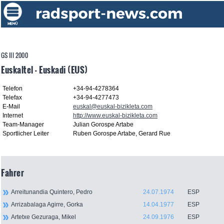
GS III 2000
Euskaltel - Euskadi (EUS)
Telefon
+34-94-4278364
Telefax
+34-94-4277473
E-Mail
euskal@euskal-bizikleta.com
Internet
http://www.euskal-bizikleta.com
Team-Manager
Julian Gorospe Artabe
Sportlicher Leiter
Ruben Gorospe Artabe, Gerard Rue
Fahrer
Arreitunandia Quintero, Pedro
24.07.1974
ESP
Arrizabalaga Agirre, Gorka
14.04.1977
ESP
Artetxe Gezuraga, Mikel
24.09.1976
ESP