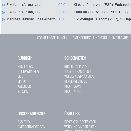
Etxebarria Arana, Unai
09.04.
Klasica Primavera (ESP), Endergeb
Etxebarria Arana, Unai
20.03.
Katalanische Woche (ESP), 1. Etap
Martinez Trinidad, José Alberto
18.03.
GP Portugal Telecom (POR), 4. Eta
COOKIE EINSTELLUNGEN
|
DATENSCHUTZ
|
KONTAKT
|
IMPRESSUM
RUBRIKEN
SONDERSEITEN
PROFI-NEWS
GIRO D`ITALIA 2026
JEDERMANN-NEWS
TOUR DE FRANCE 2026
LIVE
VUELTA A ESPAÑA 2026
MARKT
RENNERGEBNISSE
KALENDER
PROFI-TEAMS
VEREINE
PROFI-FAHRER
UNSERE ANGEBOTE
ÜBER UNS
RSS-FEED
KONTAKT ZUR REDAKTION
RADSPORT-NEWS.COM
WERBUNG & MEDIADATEN