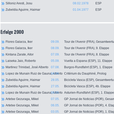
Silloniz Aresti, Josu
08.02.1978
ESP
Zubeldia Aguirre, Haimar
01.04.1977
ESP
Erfolge 2000
Flores Galarza, Iker
09.09.
Tour de l'Avenir (FRA), Gesamtwert
Flores Galarza, Iker
08.09.
Tour de l'Avenir (FRA), 9. Etappe
Kintana Zarate, Aitor
07.09.
Tour de l'Avenir (FRA), 8. Etappe
Laiseka Jaio, Roberto
05.09.
Vuelta a Espana (ESP), 11. Etappe
Martinez Trinidad, José Alberto
07.08.
Burgos-Rundfahrt (ESP), 1. Etappe
Lopez de Munain Ruiz de Gauna, Alberto
04.06.
Critérium du Dauphiné, Prolog
Zubeldia Aguirre, Haimar
28.05.
Bicicleta Vasca (ESP), Gesamtwert
Zubeldia Aguirre, Haimar
27.05.
Bicicleta Vasca (ESP), 4b. Etappe
Lopez de Munain Ruiz de Gauna, Alberto
09.05.
Asturien-Rundfahrt (ESP), 1. Etappe
Artetxe Gezuraga, Mikel
07.05.
GP Jornal de Noticias (POR), Gesa
Artetxe Gezuraga, Mikel
06.05.
GP Jornal de Noticias (POR), 4. Et
Artetxe Gezuraga, Mikel
03.05.
GP Jornal de Noticias (POR), 1. Et