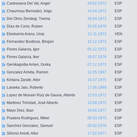
Castresana Del Val, Angel
29.02.1972
ESP
Chaurreau Bernadez, Inigo
14.04.1973
ESP
Del Olmo Zendegi, Txema
26.04.1973
ESP
Diaz de Cerio, Ruben
25.05.1976
ESP
Etxebarria Arana, Unai
21.11.1972
VEN
Fernandez Bustinza, Bingen
15.12.1972
ESP
Flores Galarza, Igor
05.12.1973
ESP
Flores Galarza, Iker
28.07.1976
ESP
Gerrikagoitia Arrien, Gorka
07.12.1973
ESP
Gonzalez Arrieta, Ramon
12.05.1967
ESP
Kintana Zarate, Aitor
15.07.1975
ESP
Laiseka Jaio, Roberto
17.06.1969
ESP
Lopez de Munain Ruiz de Gauna, Alberto
12.03.1972
ESP
Martinez Trinidad, José Alberto
10.09.1975
ESP
Mayo Diez, Iban
19.08.1977
ESP
Pradera Rodriguez, Mikel
06.03.1975
ESP
Sanchez Gonzalez, Samuel
05.02.1978
ESP
Silloniz Aresti, Aitor
17.02.1977
ESP