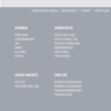
COOKIE EINSTELLUNGEN
|
DATENSCHUTZ
|
KONTAKT
|
IMPRESSUM
RUBRIKEN
SONDERSEITEN
PROFI-NEWS
GIRO D`ITALIA 2026
JEDERMANN-NEWS
TOUR DE FRANCE 2026
LIVE
VUELTA A ESPAÑA 2026
MARKT
RENNERGEBNISSE
KALENDER
PROFI-TEAMS
VEREINE
PROFI-FAHRER
UNSERE ANGEBOTE
ÜBER UNS
RSS-FEED
KONTAKT ZUR REDAKTION
RADSPORT-NEWS.COM
WERBUNG & MEDIADATEN
PRODUKTINFORMATIONEN
ETHIKRICHTLINIE