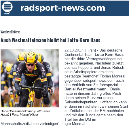
Wechselbörse
Auch Westmattelmann bleibt bei Lotto-Kern Haus
22.10.2017 |
(rsn) - Das deutsche
Continental-Team
Lotto-Kern Haus
hat die dritte Vertragsverlängerung
bekannt gegeben. Nachdem zuletzt
Joshua Huppertz und Jonas Rutsch
neue Arbeitspapiere erhielten,
bestätigte Teamchef Florian Monreal
gegenüber radsport-news.com auch
den Verbleib von Zeitfahrspezialist
Daniel Westmattelmann
. "Daniel
hatte in diesem Jahr großes Pech
durch seinen Sturz vor seinen
Saisonhöhepunkten. Hoffentlich kann
er dann im nächsten Jahr seinen Start
im Zeitfahren bei der EM nachholen
Daniel Westmattelmann (Lotto-Kern
Haus) | Foto: Marcel Hilger
und mit den Jungs gemeinsam den
Titel bei der DM im
Mannschaftszeitfahren verteidigen", sagte Monreal.