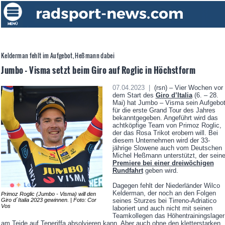
Kelderman fehlt im Aufgebot, Heßmann dabei
Jumbo - Visma setzt beim Giro auf Roglic in Höchstform
07.04.2023 |
(rsn) – Vier Wochen vor
dem Start des
Giro d’Italia
(6. – 28.
Mai) hat Jumbo – Visma sein Aufgebo
für die erste Grand Tour des Jahres
bekanntgegeben. Angeführt wird das
achtköpfige Team von Primoz Roglic,
der das Rosa Trikot erobern will. Bei
diesem Unternehmen wird der 33-
jährige Slowene auch vom Deutschen
Michel Heßmann unterstützt, der sein
Premiere bei einer dreiwöchigen
Rundfahrt
geben wird.
Dagegen fehlt der Niederländer Wilco
Kelderman, der noch an den Folgen
Primoz Roglic (Jumbo - Visma) will den
Giro d´Italia 2023 gewinnen. | Foto: Cor
seines Sturzes bei Tirreno-Adriatico
Vos
laboriert und auch nicht mit seinen
Teamkollegen das Höhentrainingslager
am Teide auf Teneriffa absolvieren kann. Aber auch ohne den kletterstarken