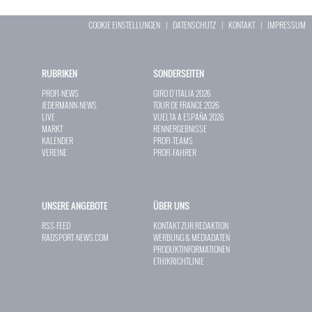
COOKIE EINSTELLUNGEN
|
DATENSCHUTZ
|
KONTAKT
|
IMPRESSUM
RUBRIKEN
SONDERSEITEN
PROFI-NEWS
GIRO D`ITALIA 2026
JEDERMANN-NEWS
TOUR DE FRANCE 2026
LIVE
VUELTA A ESPAÑA 2026
MARKT
RENNERGEBNISSE
KALENDER
PROFI-TEAMS
VEREINE
PROFI-FAHRER
UNSERE ANGEBOTE
ÜBER UNS
RSS-FEED
KONTAKT ZUR REDAKTION
RADSPORT-NEWS.COM
WERBUNG & MEDIADATEN
PRODUKTINFORMATIONEN
ETHIKRICHTLINIE