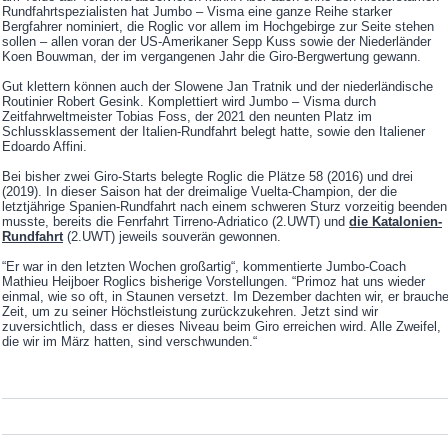
Rundfahrtspezialisten hat Jumbo – Visma eine ganze Reihe starker
Bergfahrer nominiert, die Roglic vor allem im Hochgebirge zur Seite stehen
sollen – allen voran der US-Amerikaner Sepp Kuss sowie der Niederländer
Koen Bouwman, der im vergangenen Jahr die Giro-Bergwertung gewann.
Gut klettern können auch der Slowene Jan Tratnik und der niederländische
Routinier Robert Gesink. Komplettiert wird Jumbo – Visma durch
Zeitfahrweltmeister Tobias Foss, der 2021 den neunten Platz im
Schlussklassement der Italien-Rundfahrt belegt hatte, sowie den Italiener
Edoardo Affini.
Bei bisher zwei Giro-Starts belegte Roglic die Plätze 58 (2016) und drei
(2019). In dieser Saison hat der dreimalige Vuelta-Champion, der die
letztjährige Spanien-Rundfahrt nach einem schweren Sturz vorzeitig beenden
musste, bereits die Fenrfahrt Tirreno-Adriatico (2.UWT) und
die Katalonien-
Rundfahrt
(2.UWT) jeweils souverän gewonnen.
“Er war in den letzten Wochen großartig“, kommentierte Jumbo-Coach
Mathieu Heijboer Roglics bisherige Vorstellungen. “Primoz hat uns wieder
einmal, wie so oft, in Staunen versetzt. Im Dezember dachten wir, er brauch
Zeit, um zu seiner Höchstleistung zurückzukehren. Jetzt sind wir
zuversichtlich, dass er dieses Niveau beim Giro erreichen wird. Alle Zweifel,
die wir im März hatten, sind verschwunden.“