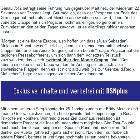
Genau 7:42 beträgt seine Führung nun gegenüber Martinez, der wiederum 22
Sekunden vor Thomas liegt. Gut möglich, dass der Vorsprung am Ende des
Giro sogar auf mehr als acht Minuten angewachsen sein wird, denn für die
vorletzte Etappe hat sich Pogacar nochmals einiges vorgenommen.
Zumindest an den beiden Tagen zuvor will er es allerdings ruhiger angehen
lassen.
“Morgen ist eine flache Etappe, also hoffen wir, dass (Juan Sebastian)
Molano im Sprint etwas Glück hat, dann gibt es eine eher mittelschwere
Etappe, die für einen Ausreißer geeignet sein könnte“, sagte Pogacar auf der
täglichen Pressekonferenz, um sich dann dem vorletzten Teilstück
zuzuwenden, das gleich
zweimal über den Monte Grappa
führt. “Das
könnte eine ikonische Etappe werden. Im Anstieg sollten auch viele
slowenische Flaggen, denn es ist nicht allzu weit (bis zur Grenze, d.Red.).
Mal sehen“, fügte er vielsagend zu seinen Ambitionen an.
Mit einem weiteren Sieg könnte der 25-Jährige zudem mit Eddy Merckx und
Learco Guerra gleichziehen, die beide jeweils fünf Etappensiege im Rosa
Trikot feiern konnten. Während dieses Ziel durchaus realistisch ist,
dementierte Pogacar die Idee ab, nach einem möglichen Giro-Tour-Double
auch noch den Gesamtsieg bei der Spanien-Rundfahrt anzupeilen. “Ich
denke, die Vuelta (fahre ich) ganz sicher nicht. Nach der Tour habe ich
andere Pläne“, betonte er und fügte nochmals seinen bereits bekannten