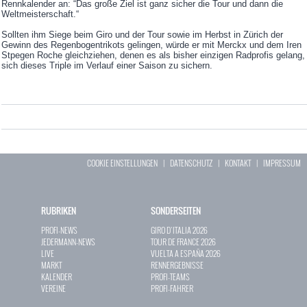
Rennkalender an: “Das große Ziel ist ganz sicher die Tour und dann die
Weltmeisterschaft.“
Sollten ihm Siege beim Giro und der Tour sowie im Herbst in Zürich der
Gewinn des Regenbogentrikots gelingen, würde er mit Merckx und dem Iren
Stpegen Roche gleichziehen, denen es als bisher einzigen Radprofis gelang,
sich dieses Triple im Verlauf einer Saison zu sichern.
COOKIE EINSTELLUNGEN
|
DATENSCHUTZ
|
KONTAKT
|
IMPRESSUM
RUBRIKEN
SONDERSEITEN
PROFI-NEWS
GIRO D`ITALIA 2026
JEDERMANN-NEWS
TOUR DE FRANCE 2026
LIVE
VUELTA A ESPAÑA 2026
MARKT
RENNERGEBNISSE
KALENDER
PROFI-TEAMS
VEREINE
PROFI-FAHRER