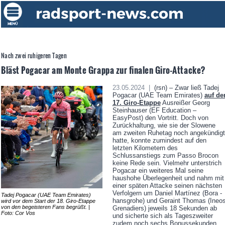
Nach zwei ruhigeren Tagen
Bläst Pogacar am Monte Grappa zur finalen Giro-Attacke?
23.05.2024 |
(rsn) – Zwar ließ Tadej
Pogacar (UAE Team Emirates)
auf de
17. Giro-Etappe
Ausreißer Georg
Steinhauser (EF Education –
EasyPost) den Vortritt. Doch von
Zurückhaltung, wie sie der Slowene
am zweiten Ruhetag noch angekündigt
hatte, konnte zumindest auf den
letzten Kilometern des
Schlussanstiegs zum Passo Brocon
keine Rede sein. Vielmehr unterstrich
Pogacar ein weiteres Mal seine
haushohe Überlegenheit und nahm mit
einer späten Attacke seinen nächsten
Verfolgern um Daniel Martínez (Bora -
Tadej Pogacar (UAE Team Emirates)
hansgrohe) und Geraint Thomas (Ineo
wird vor dem Start der 18. Giro-Etappe
von den begeisteren Fans begrüßt. |
Grenadiers) jeweils 18 Sekunden ab
Foto: Cor Vos
und sicherte sich als Tageszweiter
zudem noch sechs Bonussekunden.