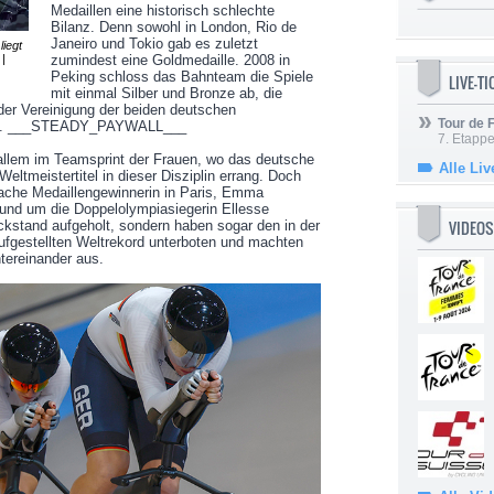
Medaillen eine historisch schlechte
Bilanz. Denn sowohl in London, Rio de
Janeiro und Tokio gab es zuletzt
liegt
|
zumindest eine Goldmedaille. 2008 in
Peking schloss das Bahnteam die Spiele
LIVE-T
mit einmal Silber und Bronze ab, die
 der Vereinigung der beiden deutschen
Tour de
ona. ___STEADY_PAYWALL___
7. Etappe
allem im Teamsprint der Frauen, wo das deutsche
Alle Liv
Weltmeistertitel in dieser Disziplin errang. Doch
ifache Medaillengewinnerin in Paris, Emma
und um die Doppelolympiasiegerin Ellesse
VIDEOS
kstand aufgeholt, sondern haben sogar den in der
fgestellten Weltrekord unterboten und machten
ntereinander aus.