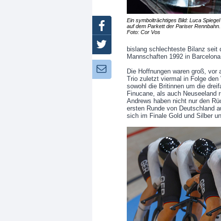
Ein symbolträchtiges Bild: Luca Spiegel 
Facebook
auf dem Parkett der Pariser Rennbahn. 
Foto: Cor Vos
Twitter
bislang schlechteste Bilanz seit
Mannschaften 1992 in Barcel
Newsletter:
Die Hoffnungen waren groß, vor 
Trio zuletzt viermal in Folge den 
sowohl die Britinnen um die dre
Finucane, als auch Neuseeland r
Andrews haben nicht nur den Rüc
ersten Runde von Deutschland au
sich im Finale Gold und Silber u