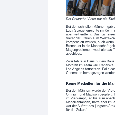
Der Deutsche Vierer trat als Titel
Bei den schnellen Männern gab 
Luca Spiegel erreichte im Keirin 
aber weit entfernt. Das Karrieree
Vierer der Frauen zum Weltrekord
kompensiert werden, auch wenn B
Brennauer in die Mannschaft ge
Magenproblemen, weshalb das T
abschloss.
Zwar fehlte in Paris nur ein Baus
Motoren im Team wie Franziska B
Los Angeles fortsetzen. Falls das
Generation herangezogen werden
Keine Medaillen für die Mä
Bei den Männern wurde der Viere
Omnium und Madison geopfert. Ti
im Vierkampf, lag bis zum absc
Medaillenrängen, hatte aber im 
war der Auftritt des jüngsten A
für die Zukunft.