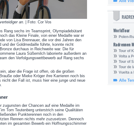
Alle Vi
RADRE
verteidiger an.
| Foto: Cor Vos
WorldTour
es Rang sechs im Teamsprint, Olympiadebütant
noch das Kleine Finale, von einer Medaille war er
Polen-Ru
nde von Lisa Brennauer, die vor drei Jahren den
Radrennen 
 und der Goldmedaille führte, konnte nicht
ronze durchaus in Reichweite war. Die für
Tour of
kommene Laura Süßemilch laborierte außerdem an
Volta a P
eam den Verfolgungswettbewerb auf Rang sechs
Tour of 
Tour de 
tein, aber die Frage ist offen, ob die großen
Vuelta a
rauße oder Mieke Kröger ihre Karrieren noch bis
Alle Te
 nicht der Fall ist, muss hier eine junge und neue
.
nner
r zugunsten der Chancen auf eine Medaille im
m Torn Teutenberg unterstrich seine Qualitäten
hließenden Punkterennen noch in den
letzten Rennen nichts mehr zuzusetzen. Dennoch
thleten im gesamten Bewerb ein Hoffnungsschimmer