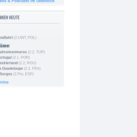
deos & Podcasts im Überblick
NNEN HEUTE
ndfahrt
(2.UWT, POL)
Männer
 Kahramanmaras
(2.2, TUR)
ortugal
(2.1, POR)
Szeklerland
(2.2, ROU)
la Guadeloupe
(2.2, FRA)
 Burgos
(2.Pro, ESP)
rmine