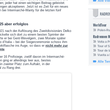
Alle Vi
 jeder hat einen wichtigen Beitrag geleistet.
en akzeptieren. Jetzt ist es Zeit für ein neues
n bei Intermarché-Wanty für die letzten fünf
RADRE
25 aber erfolglos
WorldTour
Polen-Ru
1 nach der Auflösung des Zweitdivisionärs Delko
kelte sich dort zu einem besten Sprinter der
Radrennen 
erte er bei Gent-Wevelgem, zwei Monate später
ro d’Italia – bei der Siegerzeremonie schoss ihm
Volta a P
ektflasche ins Auge, so dass er
nicht mehr zur
Tour of 
nte
.
Tour de 
Vuelta a
r 16 Profisiege, zwölf davon im Intermarché-
n ging er allerdings leer aus, bestes
Alle Te
in zweiter Platz zum Auftakt, in der
l zu Rang drei.