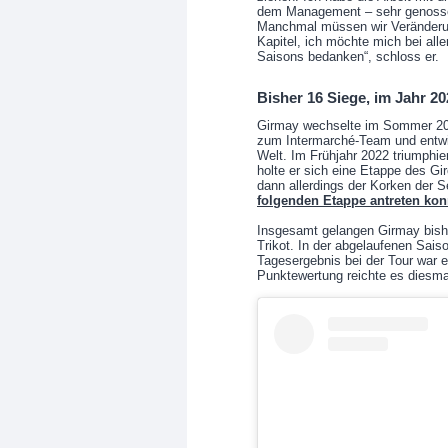
dem Management – sehr genossen;
Manchmal müssen wir Veränderung
Kapitel, ich möchte mich bei alle
Saisons bedanken“, schloss er.
Bisher 16 Siege, im Jahr 20
Girmay wechselte im Sommer 202
zum Intermarché-Team und entwic
Welt. Im Frühjahr 2022 triumphi
holte er sich eine Etappe des Gi
dann allerdings der Korken der S
folgenden Etappe antreten kon
Insgesamt gelangen Girmay bishe
Trikot. In der abgelaufenen Saiso
Tagesergebnis bei der Tour war e
Punktewertung reichte es diesma