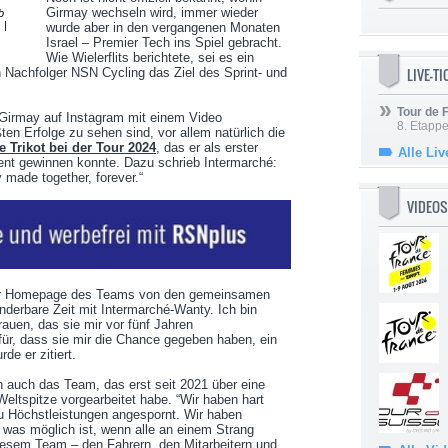
Girmay wechseln wird, immer wieder
b
 |
wurde aber in den vergangenen Monaten
Israel – Premier Tech ins Spiel gebracht.
Wie Wielerflits berichtete, sei es ein
LIVE-T
 Nachfolger NSN Cycling das Ziel des Sprint- und
Tour de
Girmay auf Instagram mit einem Video
8. Etappe
ten Erfolge zu sehen sind, vor allem natürlich die
 Trikot bei der Tour 2024
, das er als erster
Alle Liv
ent gewinnen konnte. Dazu schrieb Intermarché:
made together, forever.“
VIDEOS
er Homepage des Teams von den gemeinsamen
nderbare Zeit mit Intermarché-Wanty. Ich bin
auen, das sie mir vor fünf Jahren
ür, dass sie mir die Chance gegeben haben, ein
de er zitiert.
h auch das Team, das erst seit 2021 über eine
Weltspitze vorgearbeitet habe. “Wir haben hart
zu Höchstleistungen angespornt. Wir haben
, was möglich ist, wenn alle an einem Strang
diesem Team – den Fahrern, den Mitarbeitern und