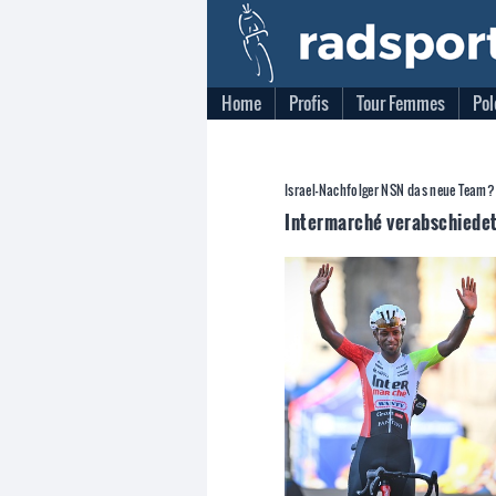
Home
Profis
Tour Femmes
Pol
Israel-Nachfolger NSN das neue Team?
Intermarché verabschiedet