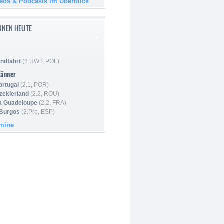
deos & Podcasts im Überblick
NNEN HEUTE
ndfahrt
(2.UWT, POL)
Männer
ortugal
(2.1, POR)
Szeklerland
(2.2, ROU)
la Guadeloupe
(2.2, FRA)
 Burgos
(2.Pro, ESP)
rmine