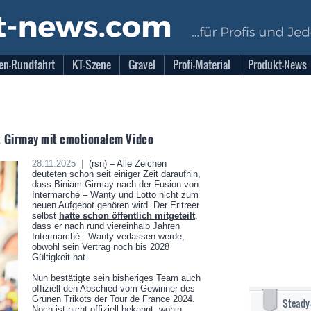
en-Rundfahrt
KT-Szene
Gravel
Profi-Material
Produkt-News
 Girmay mit emotionalem Video
28.11.2025 |
(rsn) – Alle Zeichen
deuteten schon seit einiger Zeit daraufhin,
dass Biniam Girmay nach der Fusion von
Intermarché – Wanty und Lotto nicht zum
neuen Aufgebot gehören wird. Der Eritreer
selbst
hatte schon öffentlich mitgeteilt
,
dass er nach rund viereinhalb Jahren
Intermarché - Wanty verlassen werde,
obwohl sein Vertrag noch bis 2028
Gültigkeit hat.
Nun bestätigte sein bisheriges Team auch
offiziell den Abschied vom Gewinner des
Grünen Trikots der Tour de France 2024.
Steady
Noch ist nicht offiziell bekannt, wohin