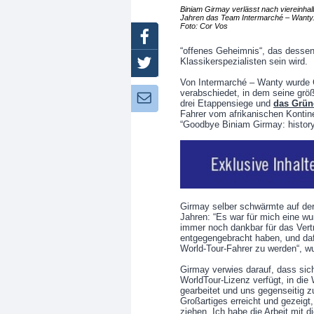
Biniam Girmay verlässt nach viereinhal
Jahren das Team Intermarché – Wanty.
Foto: Cor Vos
Facebook
“offenes Geheimnis“, das dessen
Klassikerspezialisten sein wird.
Twitter
Von Intermarché – Wanty wurde 
verabschiedet, in dem seine größ
Newsletter:
drei Etappensiege und
das Grüne
Fahrer vom afrikanischen Kontin
“Goodbye Biniam Girmay: history 
Girmay selber schwärmte auf d
Jahren: “Es war für mich eine wu
immer noch dankbar für das Vertr
entgegengebracht haben, und daf
World-Tour-Fahrer zu werden“, wur
Girmay verwies darauf, dass sic
WorldTour-Lizenz verfügt, in die 
gearbeitet und uns gegenseitig 
Großartiges erreicht und gezeigt
ziehen. Ich habe die Arbeit mit 