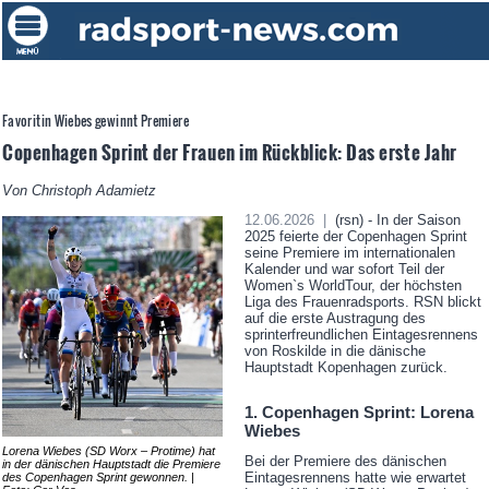
Favoritin Wiebes gewinnt Premiere
Copenhagen Sprint der Frauen im Rückblick: Das erste Jahr
Von Christoph Adamietz
12.06.2026 |
(rsn) - In der Saison
2025 feierte der Copenhagen Sprint
seine Premiere im internationalen
Kalender und war sofort Teil der
Women`s WorldTour, der höchsten
Liga des Frauenradsports. RSN blickt
auf die erste Austragung des
sprinterfreundlichen Eintagesrennens
von Roskilde in die dänische
Hauptstadt Kopenhagen zurück.
1. Copenhagen Sprint: Lorena
Wiebes
Lorena Wiebes (SD Worx – Protime) hat
Bei der Premiere des dänischen
in der dänischen Hauptstadt die Premiere
Eintagesrennens hatte wie erwartet
des Copenhagen Sprint gewonnen. |