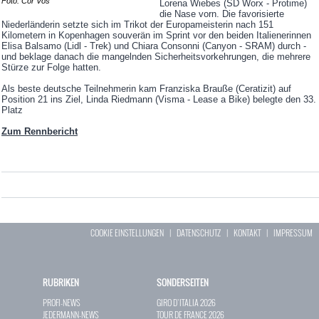
Foto: Cor Vos
Lorena Wiebes (SD Worx - Protime)
die Nase vorn. Die favorisierte
Niederländerin setzte sich im Trikot der Europameisterin nach 151
Kilometern in Kopenhagen souverän im Sprint vor den beiden Italienerinnen
Elisa Balsamo (Lidl - Trek) und Chiara Consonni (Canyon - SRAM) durch -
und beklage danach die mangelnden Sicherheitsvorkehrungen, die mehrere
Stürze zur Folge hatten.
Als beste deutsche Teilnehmerin kam Franziska Brauße (Ceratizit) auf
Position 21 ins Ziel, Linda Riedmann (Visma - Lease a Bike) belegte den 33.
Platz
Zum Rennbericht
COOKIE EINSTELLUNGEN
|
DATENSCHUTZ
|
KONTAKT
|
IMPRESSUM
RUBRIKEN
SONDERSEITEN
PROFI-NEWS
GIRO D`ITALIA 2026
JEDERMANN-NEWS
TOUR DE FRANCE 2026