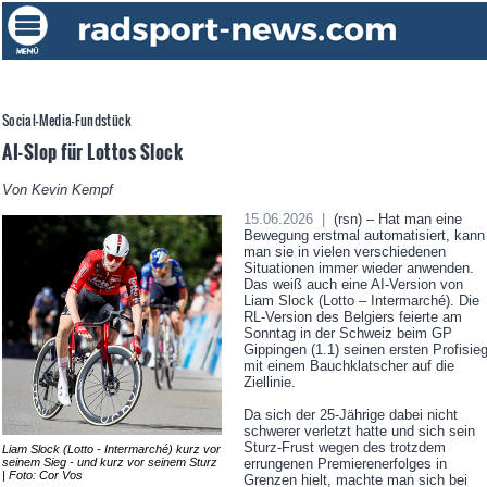
Social-Media-Fundstück
AI-Slop für Lottos Slock
Von Kevin Kempf
15.06.2026 |
(rsn) – Hat man eine
Bewegung erstmal automatisiert, kann
man sie in vielen verschiedenen
Situationen immer wieder anwenden.
Das weiß auch eine AI-Version von
Liam Slock (Lotto – Intermarché). Die
RL-Version des Belgiers feierte am
Sonntag in der Schweiz beim GP
Gippingen (1.1) seinen ersten Profisie
mit einem Bauchklatscher auf die
Ziellinie.
Da sich der 25-Jährige dabei nicht
schwerer verletzt hatte und sich sein
Sturz-Frust wegen des trotzdem
Liam Slock (Lotto - Intermarché) kurz vor
seinem Sieg - und kurz vor seinem Sturz
errungenen Premierenerfolges in
| Foto: Cor Vos
Grenzen hielt, machte man sich bei