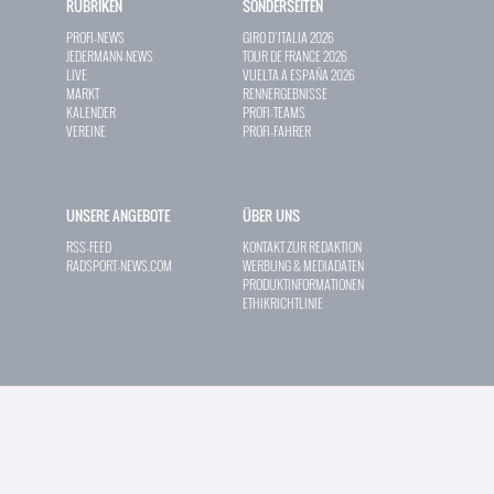
RUBRIKEN
SONDERSEITEN
PROFI-NEWS
GIRO D`ITALIA 2026
JEDERMANN-NEWS
TOUR DE FRANCE 2026
LIVE
VUELTA A ESPAÑA 2026
MARKT
RENNERGEBNISSE
KALENDER
PROFI-TEAMS
VEREINE
PROFI-FAHRER
UNSERE ANGEBOTE
ÜBER UNS
RSS-FEED
KONTAKT ZUR REDAKTION
RADSPORT-NEWS.COM
WERBUNG & MEDIADATEN
PRODUKTINFORMATIONEN
ETHIKRICHTLINIE