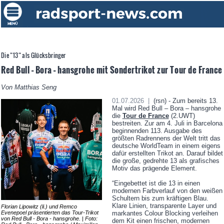
Die “13“ als Glücksbringer
Red Bull – Bora – hansgrohe mit Sondertrikot zur Tour de France
Von Matthias Seng
01.07.2026 |
(rsn) - Zum bereits 13.
Mal wird Red Bull – Bora – hansgrohe
die
Tour de France
(2.UWT)
bestreiten. Zur am 4. Juli in Barcelona
beginnenden 113. Ausgabe des
größten Radrennens der Welt tritt das
deutsche WorldTeam in einem eigens
dafür erstellten Trikot an. Darauf bildet
die große, gedrehte 13 als grafisches
Motiv das prägende Element.
“Eingebettet ist die 13 in einen
modernen Farbverlauf von den weißen
Schultern bis zum kräftigen Blau.
Klare Linien, transparente Layer und
Florian Lipowitz (li.) und Remco
Evenepoel präsentierten das Tour-Trikot
markantes Colour Blocking verleihen
von Red Bull - Bora - hansgrohe. | Foto:
dem Kit einen frischen, modernen