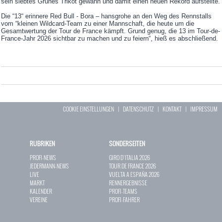
sein siebtes Grünes Trikot gewann und damit einen neuen Rekord aufstellte.
Die “13“ erinnere Red Bull - Bora – hansgrohe an den Weg des Rennstalls
vom “kleinen Wildcard-Team zu einer Mannschaft, die heute um die
Gesamtwertung der Tour de France kämpft. Grund genug, die 13 im Tour-de-
France-Jahr 2026 sichtbar zu machen und zu feiern“, hieß es abschließend.
COOKIE EINSTELLUNGEN
|
DATENSCHUTZ
|
KONTAKT
|
IMPRESSUM
RUBRIKEN
SONDERSEITEN
PROFI-NEWS
GIRO D`ITALIA 2026
JEDERMANN-NEWS
TOUR DE FRANCE 2026
LIVE
VUELTA A ESPAÑA 2026
MARKT
RENNERGEBNISSE
KALENDER
PROFI-TEAMS
VEREINE
PROFI-FAHRER