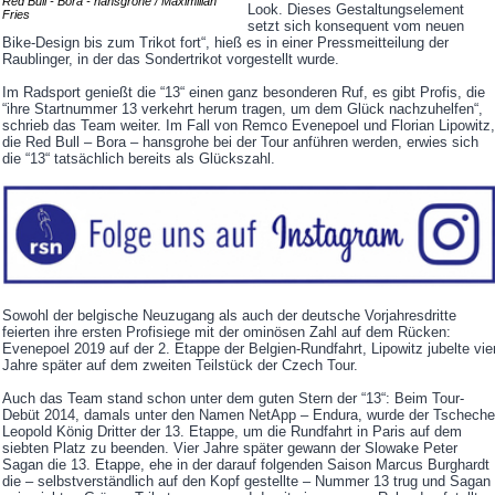
Red Bull - Bora - hansgrohe / Maximilian
Look. Dieses Gestaltungselement
Fries
setzt sich konsequent vom neuen
Bike-Design bis zum Trikot fort“, hieß es in einer Pressmeitteilung der
Raublinger, in der das Sondertrikot vorgestellt wurde.
Im Radsport genießt die “13“ einen ganz besonderen Ruf, es gibt Profis, die
“ihre Startnummer 13 verkehrt herum tragen, um dem Glück nachzuhelfen“,
schrieb das Team weiter. Im Fall von Remco Evenepoel und Florian Lipowitz,
die Red Bull – Bora – hansgrohe bei der Tour anführen werden, erwies sich
die “13“ tatsächlich bereits als Glückszahl.
Sowohl der belgische Neuzugang als auch der deutsche Vorjahresdritte
feierten ihre ersten Profisiege mit der ominösen Zahl auf dem Rücken:
Evenepoel 2019 auf der 2. Etappe der Belgien-Rundfahrt, Lipowitz jubelte vie
Jahre später auf dem zweiten Teilstück der Czech Tour.
Auch das Team stand schon unter dem guten Stern der “13“: Beim Tour-
Debüt 2014, damals unter den Namen NetApp – Endura, wurde der Tscheche
Leopold König Dritter der 13. Etappe, um die Rundfahrt in Paris auf dem
siebten Platz zu beenden. Vier Jahre später gewann der Slowake Peter
Sagan die 13. Etappe, ehe in der darauf folgenden Saison Marcus Burghardt
die – selbstverständlich auf den Kopf gestellte – Nummer 13 trug und Sagan