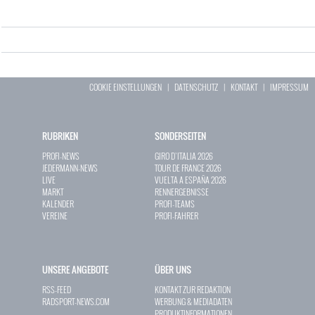
COOKIE EINSTELLUNGEN
|
DATENSCHUTZ
|
KONTAKT
|
IMPRESSUM
RUBRIKEN
SONDERSEITEN
PROFI-NEWS
GIRO D`ITALIA 2026
JEDERMANN-NEWS
TOUR DE FRANCE 2026
LIVE
VUELTA A ESPAÑA 2026
MARKT
RENNERGEBNISSE
KALENDER
PROFI-TEAMS
VEREINE
PROFI-FAHRER
UNSERE ANGEBOTE
ÜBER UNS
RSS-FEED
KONTAKT ZUR REDAKTION
RADSPORT-NEWS.COM
WERBUNG & MEDIADATEN
PRODUKTINFORMATIONEN