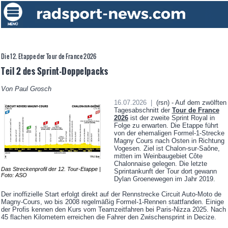
Die 12. Etappe der Tour de France 2026
Teil 2 des Sprint-Doppelpacks
Von Paul Grosch
16.07.2026 |
(rsn) - Auf dem zwölften
Tagesabschnitt der
Tour de France
2026
ist der zweite Sprint Royal in
Folge zu erwarten. Die Etappe führt
von der ehemaligen Formel-1-Strecke
Magny Cours nach Osten in Richtung
Vogesen. Ziel ist Chalon-sur-Saône,
mitten im Weinbaugebiet Côte
Chalonnaise gelegen. Die letzte
Das Streckenprofil der 12. Tour-Etappe |
Sprintankunft der Tour dort gewann
Foto: ASO
Dylan Groenewegen im Jahr 2019.
Der inoffizielle Start erfolgt direkt auf der Rennstrecke Circuit Auto-Moto de
Magny-Cours, wo bis 2008 regelmäßig Formel-1-Rennen stattfanden. Einige
der Profis kennen den Kurs vom Teamzeitfahren bei Paris-Nizza 2025. Nach
45 flachen Kilometern erreichen die Fahrer den Zwischensprint in Decize.