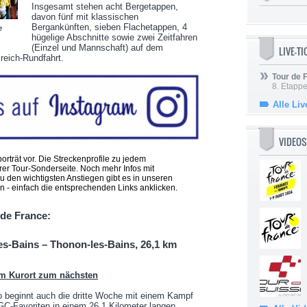
Insgesamt stehen acht Bergetappen,
davon fünf mit klassischen
Bergankünften, sieben Flachetappen, 4
e
hügelige Abschnitte sowie zwei Zeitfahren
(Einzel und Mannschaft) auf dem
LIVE-T
reich-Rundfahrt.
Tour de
8. Etappe
Alle Liv
VIDEOS
orträt vor. Die Streckenprofile zu jedem
rer Tour-Sonderseite. Noch mehr Infos mit
zu den wichtigsten Anstiegen gibt es in unseren
 - einfach die entsprechenden Links anklicken.
 de France:
-les-Bains – Thonon-les-Bains, 26,1 km
m Kurort zum nächsten
o beginnt auch die dritte Woche mit einem Kampf
GC-Favoriten in einem 26,1 Kilometer langen