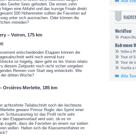
Alle Vi
 des Genfer Sees gefordert. Die ersten zehn
 folgen eine Abfahrt und das kurvige Finale direkt
gesamt 500 Höhenmeter sollten die Favoriten auf
RADRE
ssieg unter sich ausmachen. Oder können die
rtchen mitreden?
WorldTour
ery – Voiron, 175 km
Polen-Ru
en
Radrennen 
Volta a P
assement entscheidenden Etappen können die
agesabschnitt wohl noch einmal kurz
Tour of 
Strecke ist hügelig, dann geht es bis Voiron relativ
Tour de 
 zu diesem Zeitpunkt noch nicht sicher vergeben
Vuelta a
fregendes Rennen vom Start weg entwickeln. Wie
n der dritten Woche?
Alle Te
 – Orcières-Merlette, 185 km
r achtzehnte Teilabschnitt noch der leichteste.
-Merlette gewann Primoz Roglic den Sprint einer
m Schlussanstieg ist das Profil nicht sehr
r den Etappenverlauf wird sein, ob es im
 zugeht, dass die Favoriten an einem nur sieben
eren wollen. Halten sich die Klassementfahrer im
ück?