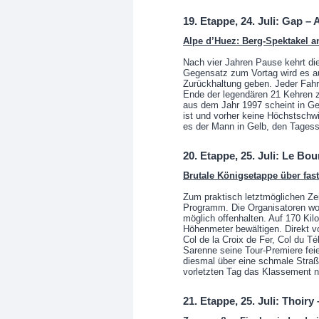
19. Etappe, 24. Juli: Gap –
Alpe d’Huez: Berg-Spektakel a
Nach vier Jahren Pause kehrt di
Gegensatz zum Vortag wird es a
Zurückhaltung geben. Jeder Fahr
Ende der legendären 21 Kehren 
aus dem Jahr 1997 scheint in Ge
ist und vorher keine Höchstschwi
es der Mann in Gelb, den Tagess
20. Etappe, 25. Juli: Le Bo
Brutale Königsetappe über fas
Zum praktisch letztmöglichen Ze
Programm. Die Organisatoren wo
möglich offenhalten. Auf 170 Ki
Höhenmeter bewältigen. Direkt v
Col de la Croix de Fer, Col du Té
Sarenne seine Tour-Premiere feie
diesmal über eine schmale Stra
vorletzten Tag das Klassement 
21. Etappe, 25. Juli: Thoir