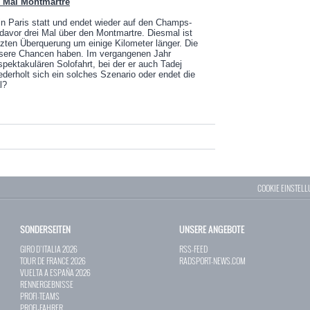
i Mal Montmartre
l in Paris statt und endet wieder auf den Champs-
davor drei Mal über den Montmartre. Diesmal ist
tzten Überquerung um einige Kilometer länger. Die
essere Chancen haben. Im vergangenen Jahr
pektakulären Solofahrt, bei der er auch Tadej
derholt sich ein solches Szenario oder endet die
l?
COOKIE EINSTEL
SONDERSEITEN
UNSERE ANGEBOTE
GIRO D`ITALIA 2026
RSS-FEED
TOUR DE FRANCE 2026
RADSPORT-NEWS.COM
VUELTA A ESPAÑA 2026
RENNERGEBNISSE
PROFI-TEAMS
PROFI-FAHRER