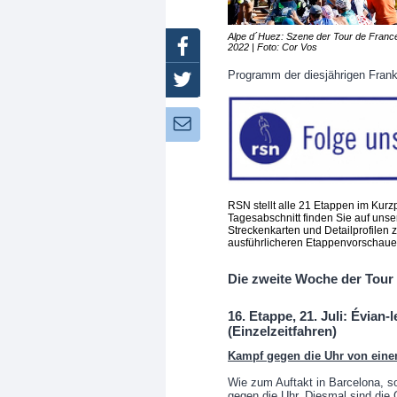
Alpe d´Huez: Szene der Tour de Franc
Facebook
2022 | Foto: Cor Vos
Programm der diesjährigen Frank
Twitter
Newsletter:
RSN stellt alle 21 Etappen im Kurzp
Tagesabschnitt finden Sie auf unse
Streckenkarten und Detailprofilen 
ausführlicheren Etappenvorschauen
Die zweite Woche der Tour
16. Etappe, 21. Juli: Évian
(Einzelzeitfahren)
Kampf gegen die Uhr von eine
Wie zum Auftakt in Barcelona, s
gegen die Uhr. Diesmal sind die 