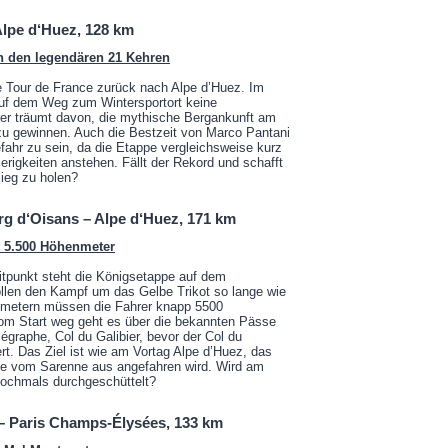
 Alpe d‘Huez, 128 km
n den legendären 21 Kehren
e Tour de France zurück nach Alpe d’Huez. Im
uf dem Weg zum Wintersportort keine
er träumt davon, die mythische Bergankunft am
zu gewinnen. Auch die Bestzeit von Marco Pantani
fahr zu sein, da die Etappe vergleichsweise kurz
erigkeiten anstehen. Fällt der Rekord und schafft
ieg zu holen?
urg d‘Oisans – Alpe d‘Huez, 171 km
t 5.500 Höhenmeter
itpunkt steht die Königsetappe auf dem
llen den Kampf um das Gelbe Trikot so lange wie
lometern müssen die Fahrer knapp 5500
om Start weg geht es über die bekannten Pässe
légraphe, Col du Galibier, bevor der Col du
rt. Das Ziel ist wie am Vortag Alpe d’Huez, das
ße vom Sarenne aus angefahren wird. Wird am
nochmals durchgeschüttelt?
y – Paris Champs-Élysées, 133 km