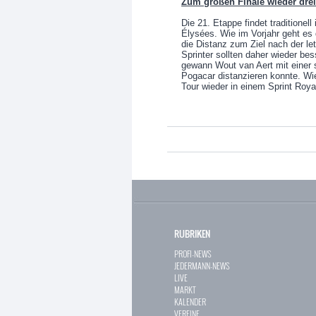
Zum großen Finale wieder dre
Die 21. Etappe findet traditionel
Élysées. Wie im Vorjahr geht es 
die Distanz zum Ziel nach der le
Sprinter sollten daher wieder b
gewann Wout van Aert mit einer s
Pogacar distanzieren konnte. Wie
Tour wieder in einem Sprint Roya
RUBRIKEN
PROFI-NEWS
JEDERMANN-NEWS
LIVE
MARKT
KALENDER
VEREINE