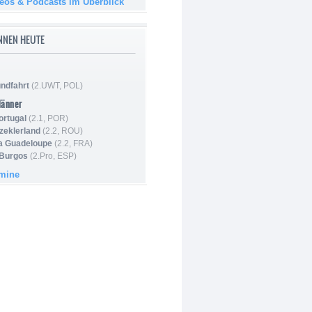
deos & Podcasts im Überblick
NNEN HEUTE
ndfahrt
(2.UWT, POL)
Männer
ortugal
(2.1, POR)
Szeklerland
(2.2, ROU)
la Guadeloupe
(2.2, FRA)
 Burgos
(2.Pro, ESP)
rmine