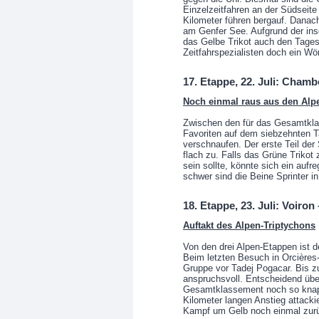
Einzelzeitfahren an der Südseite
Kilometer führen bergauf. Danach
am Genfer See. Aufgrund der ins
das Gelbe Trikot auch den Tage
Zeitfahrspezialisten doch ein Wö
17. Etappe, 22. Juli: Chamb
Noch einmal raus aus den Alp
Zwischen den für das Gesamtkl
Favoriten auf dem siebzehnten T
verschnaufen. Der erste Teil der 
flach zu. Falls das Grüne Trikot
sein sollte, könnte sich ein au
schwer sind die Beine Sprinter i
18. Etappe, 23. Juli: Voiron
Auftakt des Alpen-Triptychons
Von den drei Alpen-Etappen ist de
Beim letzten Besuch in Orcières
Gruppe vor Tadej Pogacar. Bis zu
anspruchsvoll. Entscheidend übe
Gesamtklassement noch so knapp
Kilometer langen Anstieg attacki
Kampf um Gelb noch einmal zur