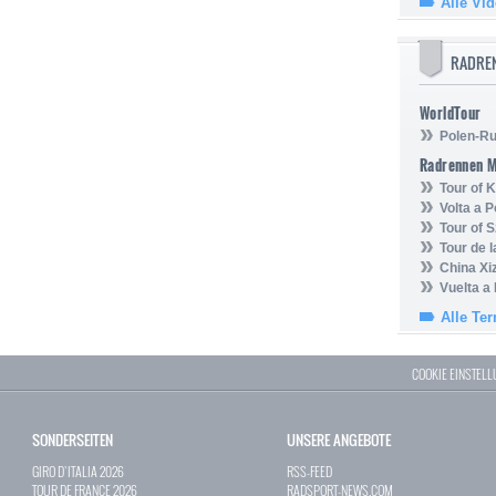
Alle Vi
RADRE
WorldTour
Polen-Ru
Radrennen 
Tour of
Volta a P
Tour of 
Tour de 
China Xi
Vuelta a
Alle Te
COOKIE EINSTEL
SONDERSEITEN
UNSERE ANGEBOTE
GIRO D`ITALIA 2026
RSS-FEED
TOUR DE FRANCE 2026
RADSPORT-NEWS.COM