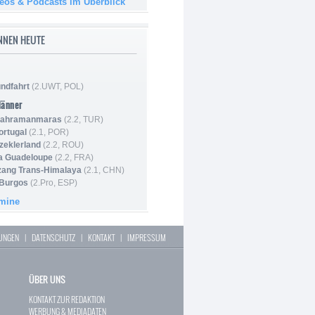
deos & Podcasts im Überblick
NNEN HEUTE
ndfahrt
(2.UWT, POL)
Männer
 Kahramanmaras
(2.2, TUR)
ortugal
(2.1, POR)
Szeklerland
(2.2, ROU)
la Guadeloupe
(2.2, FRA)
zang Trans-Himalaya
(2.1, CHN)
 Burgos
(2.Pro, ESP)
rmine
LUNGEN
|
DATENSCHUTZ
|
KONTAKT
|
IMPRESSUM
ÜBER UNS
KONTAKT ZUR REDAKTION
WERBUNG & MEDIADATEN