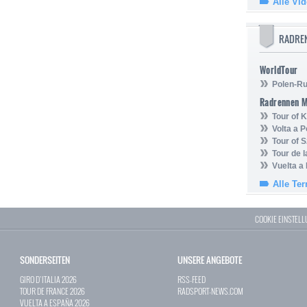
Alle Vi
RADRE
WorldTour
Polen-Ru
Radrennen 
Tour of
Volta a P
Tour of 
Tour de 
Vuelta a
Alle Te
COOKIE EINSTEL
SONDERSEITEN
UNSERE ANGEBOTE
GIRO D`ITALIA 2026
RSS-FEED
TOUR DE FRANCE 2026
RADSPORT-NEWS.COM
VUELTA A ESPAÑA 2026