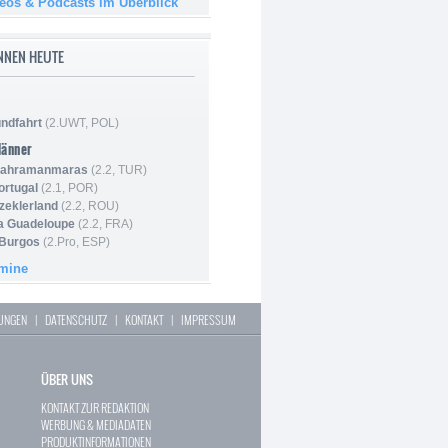
deos & Podcasts im Überblick
NNEN HEUTE
ndfahrt
(2.UWT, POL)
Männer
 Kahramanmaras
(2.2, TUR)
ortugal
(2.1, POR)
Szeklerland
(2.2, ROU)
la Guadeloupe
(2.2, FRA)
 Burgos
(2.Pro, ESP)
rmine
LUNGEN
|
DATENSCHUTZ
|
KONTAKT
|
IMPRESSUM
ÜBER UNS
KONTAKT ZUR REDAKTION
WERBUNG & MEDIADATEN
PRODUKTINFORMATIONEN