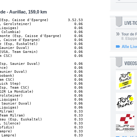
de - Aurillac, 159,0 km
(Esp, Caisse d'Epargne)         3.52.53

LIVE-T
, Gerolsteiner)                    0.06

Liquigas)                          0.06

 Columbia)                         0.06

Tour de
monte (Esp, Caisse d'Epargne)      0.06

8. Etappe
, Caisse d'Epargne)                0.06

z (Esp, Euskaltel)                 0.06

Alle Liv
Saunier Duval)                     0.06

(USA, Team Garmin)                 0.06

m CSC)                             0.06

VIDEOS
Esp, Saunier Duval)                0.06

nce)                               0.06

aunier Duval)                      0.06

bobank)                            0.06

am CSC)                            0.06

uick Step)                         0.06

Esp, Team CSC)                     0.06

G2R La Mondiale)                   0.06

rolsteiner)                        0.06

Liquigas)                          0.06

 Saunier Duval)                    0.06

Liquigas)                          0.06

Milram)                            0.33

Team Milram)                       0.33

eau (Esp, Euskaltel)               0.33

, Silence)                         0.33

ofidis)                            0.33

ampre)                             0.33

 Lampre)                           0.33
