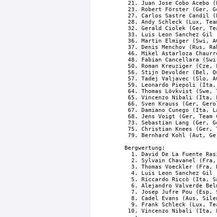
 21. Juan Jose Cobo Acebo (
 23. Robert Förster (Ger, G
 27. Carlos Sastre Candil (
 28. Andy Schleck (Lux, Tea
 32. Gerald Ciolek (Ger, Te
 33. Luis Leon Sanchez Gil 
 36. Martin Elmiger (Swi, A
 37. Denis Menchov (Rus, Ra
 46. Mikel Astarloza Chaurr
 48. Fabian Cancellara (Swi
 50. Roman Kreuziger (Cze, 
 56. Stijn Devolder (Bel, Q
 57. Tadej Valjavec (Slo, A
 59. Leonardo Piepoli (Ita,
 64. Thomas Lövkvist (Swe, 
 65. Vincenzo Nibali (Ita, 
 66. Sven Krauss (Ger, Gero
 67. Damiano Cunego (Ita, L
 68. Jens Voigt (Ger, Team 
 73. Sebastian Lang (Ger, G
 75. Christian Knees (Ger, 
 79. Bernhard Kohl (Aut, Ge
Bergwertung:

  1. David De La Fuente Ras
  2. Sylvain Chavanel (Fra,
  3. Thomas Voeckler (Fra, 
  4. Luis Leon Sanchez Gil 
  5. Riccardo Riccò (Ita, S
  6. Alejandro Valverde Bel
  7. Josep Jufre Pou (Esp, 
  8. Cadel Evans (Aus, Sile
  9. Frank Schleck (Lux, Te
 10. Vincenzo Nibali (Ita, 