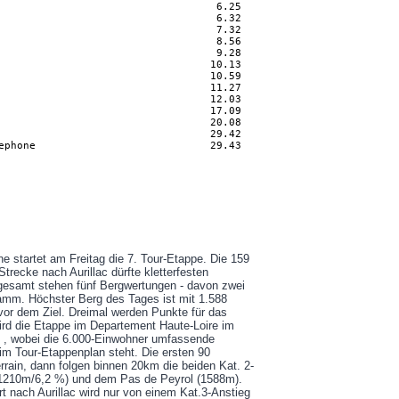
                                   6.25

                                   6.32

                                   7.32

                                   8.56

                                   9.28

                                  10.13

                                  10.59

                                  11.27

                                  12.03

                                  17.09

                                  20.08

                                  29.42

ephone                            29.43

e startet am Freitag die 7. Tour-Etappe. Die 159
trecke nach Aurillac dürfte kletterfesten
gesamt stehen fünf Bergwertungen - davon zwei
ramm. Höchster Berg des Tages ist mit 1.588
or dem Ziel. Dreimal werden Punkte für das
 wird die Etappe im Departement Haute-Loire im
e , wobei die 6.000-Einwohner umfassende
m Tour-Etappenplan steht. Die ersten 90
errain, dann folgen binnen 20km die beiden Kat. 2-
1210m/6,2 %) und dem Pas de Peyrol (1588m).
t nach Aurillac wird nur von einem Kat.3-Anstieg