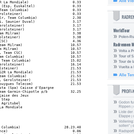
Alle Vi
R La Mondiale)                     0.33

 (Esp, Euskaltel)                  0.33

Team Columbia)                     0.33

rolsteiner)                        0.33

RADRE
lr, Team Columbia)                 2.30

i, Saunier Duval)                  3.17

erolsteiner)                       3.17

erolsteiner)                       3.17

WorldTour
am Milram)                         3.38

Polen-Ru
olsteiner)                         3.38

CSC)                               4.36

Radrennen 
eam Milram)                       10.57

m Milram)                         10.57

Volta a P
, Team CSC)                       10.57

Tour of 
am Columbia)                      10.57

 Team Columbia)                   15.02

Tour de 
erolsteiner)                      16.14

Vuelta a
lsteiner)                         21.53

G2R La Mondiale)                  21.53

Alle Te
eam Columbia)                     21.53

, Gerolsteiner)                   21.53

ouygues Telecom)                  21.53

sta (Spa) Caisse d'Epargne               

PROFI
eam Garmin-Chipotle p/b           32.25

çaise des Jeux                                  

 Step                                           

Godon fu
 Agritubel                                      

Rippen
| 
La Mondiale   
Liste der
Etappe
| 
Vollering
sollen“
| 
 Columbia)                     28.23.40

Radsport 
nce)                               0.06
