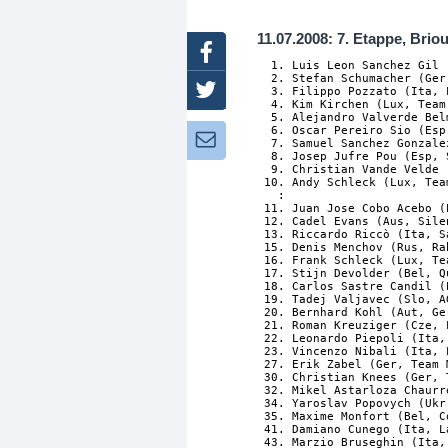
11.07.2008: 7. Etappe, Briou
Facebook
  1. Luis Leon Sanchez Gil 
  2. Stefan Schumacher (Ger
Twitter
  3. Filippo Pozzato (Ita, 
  4. Kim Kirchen (Lux, Team
  5. Alejandro Valverde Bel
  6. Oscar Pereiro Sio (Esp
Newsletter:
  7. Samuel Sanchez Gonzale
  8. Josep Jufre Pou (Esp, 
  9. Christian Vande Velde 
 10. Andy Schleck (Lux, Tea
   :

 11. Juan Jose Cobo Acebo (
 12. Cadel Evans (Aus, Sile
 13. Riccardo Riccò (Ita, S
 15. Denis Menchov (Rus, Ra
 16. Frank Schleck (Lux, Te
 17. Stijn Devolder (Bel, Q
 18. Carlos Sastre Candil (
 19. Tadej Valjavec (Slo, A
 20. Bernhard Kohl (Aut, Ge
 21. Roman Kreuziger (Cze, 
 22. Leonardo Piepoli (Ita,
 23. Vincenzo Nibali (Ita, 
 27. Erik Zabel (Ger, Team 
 30. Christian Knees (Ger, 
 32. Mikel Astarloza Chaurr
 34. Yaroslav Popovych (Ukr
 35. Maxime Monfort (Bel, C
 41. Damiano Cunego (Ita, L
 43. Marzio Bruseghin (Ita,