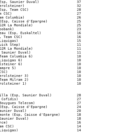
Esp, Saunier Duval)                  37

erolsteiner)                         32

Esp, Team CSC)                       28

m CSC)                               27

am Columbia)                         26

(Esp, Caisse d'Epargne)              25

G2R La Mondiale)                     25

bobank)                              23

eau (Esp, Euskaltel)                 16

, Team CSC)                          16

Liquigas)                            15

uick Step)                           11

G2R La Mondiale)                     11

 Saunier Duval)                      11

Team Columbia 6)                     10

Liquigas 6)                          10

lsteiner 6)                          10

ampre 5)                             10

CSC)                                 10

erolsteiner 3)                       10

Team Milram 2)                       10

rolsteiner 1)                        10

illa (Esp, Saunier Duval)            28

 Cofidis)                            27

Bouygues Telecom)                    27

(Esp, Caisse d'Epargne)              24

aunier Duval)                        20

monte (Esp, Caisse d'Epargne)        18

Saunier Duval)                       18

nce)                                 16

am CSC)                              14

Liquigas)                            14
