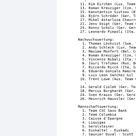
   :

 11. Kim Kirchen (Lux, Team
 13. Roman Kreuziger (Cze, 
 15. Kanstantsin Siutsou (B
 16. Björn Schröder (Ger, T
 17. Mikel Astarloza Chaurr
 21. Jens Voigt (Ger, Team 
 24. Ronny Scholz (Ger, Ger
 27. Leonardo Piepoli (Ita,
Nachwuchswertung:

  1. Thomas Lövkvist (Swe, 
  2. Andy Schleck (Lux, Tea
  3. Maxime Monfort (Bel, C
  4. Roman Kreuziger (Cze, 
  5. Vincenzo Nibali (Ita, 
  6. Iouri Trofimov (Rus, B
  7. Riccardo Riccò (Ita, S
  8. Eduardo Gonzalo Ramire
  9. Luis Leon Sanchez Gil 
 10. Trent Lowe (Aus, Team 
   :

 14. Gerald Ciolek (Ger, Te
 18. Marcus Burghardt (Ger,
 24. Sven Krauss (Ger, Gero
 26. Heinrich Haussler (Ger
Mannschaftswertung:

  1. Team CSC Saxo Bank    
  2. Team Columbia         
  3. Caisse d'Epargne      
  4. Liquigas              
  5. Gerolsteiner          
  6. Euskaltel - Euskadi   
  7. Saunier Duval - Scott 