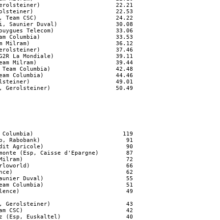
erolsteiner)                      22.21

olsteiner)                        22.53

, Team CSC)                       24.22

i, Saunier Duval)                 30.08

ouygues Telecom)                  33.06

am Columbia)                      33.53

m Milram)                         36.12

erolsteiner)                      37.46

G2R La Mondiale)                  39.11

eam Milram)                       39.44

 Team Columbia)                   42.48

eam Columbia)                     44.46

lsteiner)                         49.01

, Gerolsteiner)                   50.49

 Columbia)                          119

p, Rabobank)                         91

dit Agricole)                        90

monte (Esp, Caisse d'Epargne)        87

Milram)                              72

rloworld)                            66

nce)                                 62

aunier Duval)                        55

eam Columbia)                        51

lence)                               49

, Gerolsteiner)                      43

am CSC)                              42

z (Esp, Euskaltel)                   40
