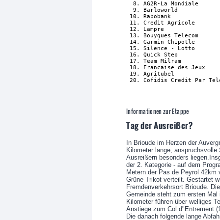
  8. AG2R-La Mondiale      
  9. Barloworld            
 10. Rabobank              
 11. Credit Agricole       
 12. Lampre                
 13. Bouygues Telecom      
 14. Garmin Chipotle       
 15. Silence - Lotto       
 16. Quick Step            
 17. Team Milram           
 18. Francaise des Jeux    
 19. Agritubel             
 20. Cofidis Credit Par Tel
Informationen zur Etappe
Tag der Ausreißer?
In Brioude im Herzen der Auvergn
Kilometer lange, anspruchsvolle S
Ausreißern besonders liegen.Ins
der 2. Kategorie - auf dem Prog
Metern der Pas de Peyrol 42km v
Grüne Trikot verteilt. Gestartet
Fremdenverkehrsort Brioude. Di
Gemeinde steht zum ersten Mal i
Kilometer führen über welliges T
Anstiege zum Col d"Entrement (
Die danach folgende lange Abfahr