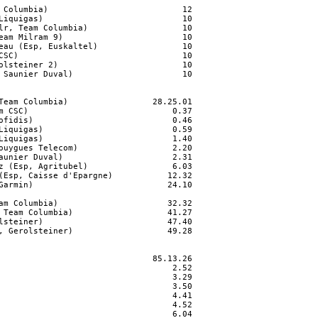
 Columbia)                           12

Liquigas)                            10

lr, Team Columbia)                   10

eam Milram 9)                        10

eau (Esp, Euskaltel)                 10

CSC)                                 10

olsteiner 2)                         10

 Saunier Duval)                      10

Team Columbia)                 28.25.01

m CSC)                             0.37

ofidis)                            0.46

Liquigas)                          0.59

Liquigas)                          1.40

ouygues Telecom)                   2.20

aunier Duval)                      2.31

z (Esp, Agritubel)                 6.03

(Esp, Caisse d'Epargne)           12.32

Garmin)                           24.10

am Columbia)                      32.32

 Team Columbia)                   41.27

lsteiner)                         47.40

, Gerolsteiner)                   49.28

                               85.13.26

                                   2.52

                                   3.29

                                   3.50

                                   4.41

                                   4.52

                                   6.04
