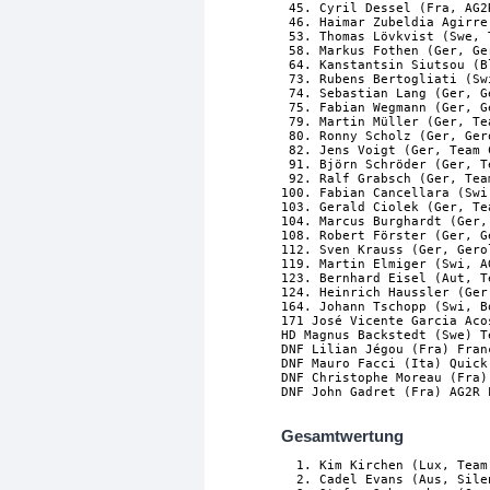
 45. Cyril Dessel (Fra, AG2
 46. Haimar Zubeldia Agirre
 53. Thomas Lövkvist (Swe, 
 58. Markus Fothen (Ger, Ge
 64. Kanstantsin Siutsou (B
 73. Rubens Bertogliati (Sw
 74. Sebastian Lang (Ger, G
 75. Fabian Wegmann (Ger, G
 79. Martin Müller (Ger, Te
 80. Ronny Scholz (Ger, Ger
 82. Jens Voigt (Ger, Team 
 91. Björn Schröder (Ger, T
 92. Ralf Grabsch (Ger, Tea
100. Fabian Cancellara (Swi
103. Gerald Ciolek (Ger, Te
104. Marcus Burghardt (Ger,
108. Robert Förster (Ger, G
112. Sven Krauss (Ger, Gero
119. Martin Elmiger (Swi, A
123. Bernhard Eisel (Aut, T
124. Heinrich Haussler (Ger
164. Johann Tschopp (Swi, B
171 José Vicente Garcia Aco
HD Magnus Backstedt (Swe) T
DNF Lilian Jégou (Fra) Fran
DNF Mauro Facci (Ita) Quick
DNF Christophe Moreau (Fra)
DNF John Gadret (Fra) AG2R 
Gesamtwertung
  1. Kim Kirchen (Lux, Team
  2. Cadel Evans (Aus, Sile