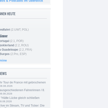
deos & Podcasts im Überblick
NNEN HEUTE
ndfahrt
(2.UWT, POL)
Männer
ortugal
(2.1, POR)
Szeklerland
(2.2, ROU)
la Guadeloupe
(2.2, FRA)
 Burgos
(2.Pro, ESP)
rmine
-NEWS
hr Tour de France mit gebrochenen
08.08.2026
 ausgeschiedenen Fahrerinnen / 8.
08.08.2026
: “Hätte Lücke gleich schließen
08.08.2026
live im Stream, TV und Ticker: Die