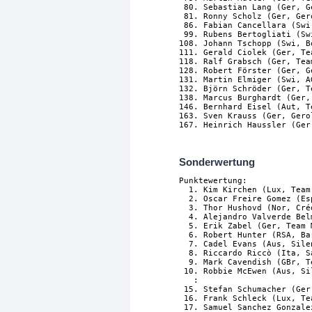
 80. Sebastian Lang (Ger, G
 81. Ronny Scholz (Ger, Ger
 86. Fabian Cancellara (Swi
 99. Rubens Bertogliati (Sw
108. Johann Tschopp (Swi, B
111. Gerald Ciolek (Ger, Te
118. Ralf Grabsch (Ger, Tea
128. Robert Förster (Ger, G
131. Martin Elmiger (Swi, A
132. Björn Schröder (Ger, T
138. Marcus Burghardt (Ger,
146. Bernhard Eisel (Aut, T
163. Sven Krauss (Ger, Gero
167. Heinrich Haussler (Ger
Sonderwertung
Punktewertung:

  1. Kim Kirchen (Lux, Team
  2. Oscar Freire Gomez (Es
  3. Thor Hushovd (Nor, Cré
  4. Alejandro Valverde Bel
  5. Erik Zabel (Ger, Team 
  6. Robert Hunter (RSA, Ba
  7. Cadel Evans (Aus, Sile
  8. Riccardo Riccò (Ita, S
  9. Mark Cavendish (GBr, T
 10. Robbie McEwen (Aus, Si
   :

 15. Stefan Schumacher (Ger
 16. Frank Schleck (Lux, Te
 17. Samuel Sanchez Gonzale