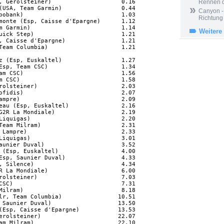
, Gerolsteiner)                    0.16

Rennen 
(USA, Team Garmin)                 0.44

Canyon -
bobank)                            1.03

Richtung
monte (Esp, Caisse d'Epargne)      1.12

m Garmin)                          1.14

Weitere
uick Step)                         1.21

, Caisse d'Epargne)                1.21

Team Columbia)                     1.21

z (Esp, Euskaltel)                 1.27

Esp, Team CSC)                     1.34

am CSC)                            1.56

m CSC)                             1.58

rolsteiner)                        2.03

ofidis)                            2.07

ampre)                             2.09

eau (Esp, Euskaltel)               2.16

G2R La Mondiale)                   2.19

Liquigas)                          2.20

Team Milram)                       2.31

 Lampre)                           2.33

Liquigas)                          3.01

aunier Duval)                      3.52

 (Esp, Euskaltel)                  4.00

Esp, Saunier Duval)                4.33

, Silence)                         4.34

R La Mondiale)                     6.00

rolsteiner)                        7.03

CSC)                               7.31

Milram)                            8.18

lr, Team Columbia)                10.51

 Saunier Duval)                   13.50

(Esp, Caisse d'Epargne)           13.53

erolsteiner)                      22.07

am Milram)                        22.10
