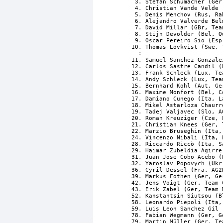
  3. Stefan Schumacher (Ger
  4. Christian Vande Velde 
  5. Denis Menchov (Rus, Ra
  6. Alejandro Valverde Bel
  7. David Millar (GBr, Tea
  8. Stijn Devolder (Bel, Q
  9. Oscar Pereiro Sio (Esp
 10. Thomas Lövkvist (Swe, 
   :

 11. Samuel Sanchez Gonzale
 12. Carlos Sastre Candil (
 13. Frank Schleck (Lux, Te
 14. Andy Schleck (Lux, Tea
 15. Bernhard Kohl (Aut, Ge
 16. Maxime Monfort (Bel, C
 17. Damiano Cunego (Ita, L
 18. Mikel Astarloza Chaurr
 19. Tadej Valjavec (Slo, A
 20. Roman Kreuziger (Cze, 
 21. Christian Knees (Ger, 
 22. Marzio Bruseghin (Ita,
 24. Vincenzo Nibali (Ita, 
 28. Riccardo Riccò (Ita, S
 29. Haimar Zubeldia Agirre
 31. Juan Jose Cobo Acebo (
 32. Yaroslav Popovych (Ukr
 36. Cyril Dessel (Fra, AG2
 39. Markus Fothen (Ger, Ge
 42. Jens Voigt (Ger, Team 
 43. Erik Zabel (Ger, Team 
 52. Kanstantsin Siutsou (B
 58. Leonardo Piepoli (Ita,
 59. Luis Leon Sanchez Gil 
 78. Fabian Wegmann (Ger, G
 79. Martin Müller (Ger, Te