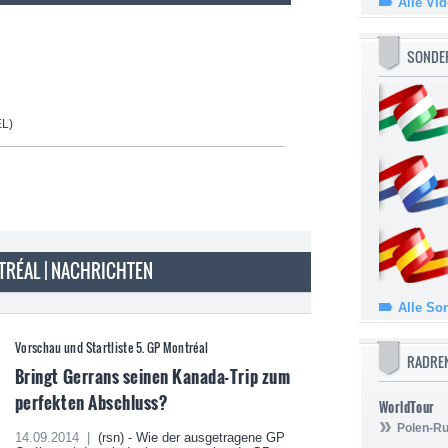
Alle Vi
SONDE
L)
TRÉAL | NACHRICHTEN
Alle So
Vorschau und Startliste 5. GP Montréal
RADRE
Bringt Gerrans seinen Kanada-Trip zum
perfekten Abschluss?
WorldTour
Polen-Ru
14.09.2014 |
(rsn) - Wie der ausgetragene GP