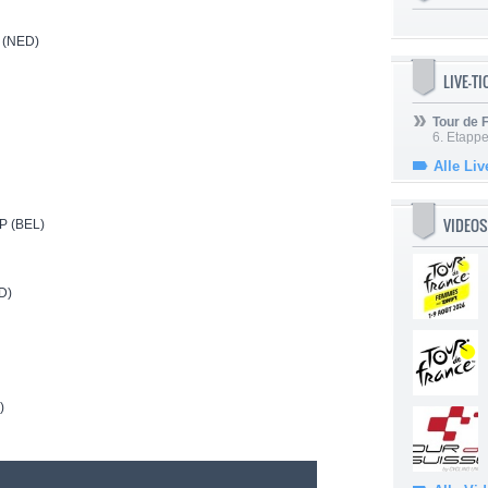
 (NED)
LIVE-T
Tour de
6. Etapp
Alle Liv
VIDEOS
 (BEL)
D)
)