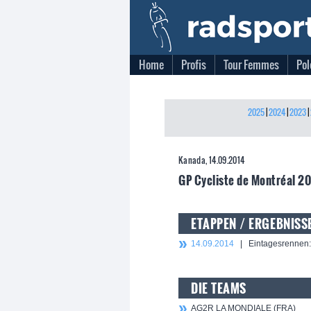
Home
Profis
Tour Femmes
Pol
2025
|
2024
|
2023
|
Kanada, 14.09.2014
GP Cycliste de Montréal 2
ETAPPEN / ERGEBNISS
14.09.2014
| Eintagesrennen: 
DIE TEAMS
AG2R LA MONDIALE (FRA)