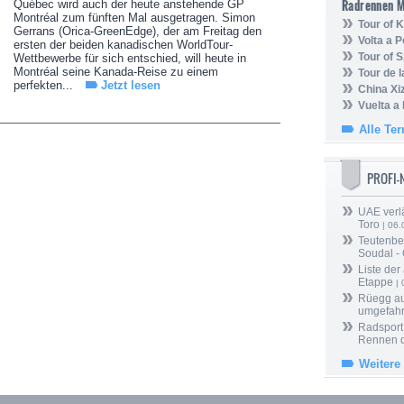
Radrennen 
Québec wird auch der heute anstehende GP
Montréal zum fünften Mal ausgetragen. Simon
Tour of
Gerrans (Orica-GreenEdge), der am Freitag den
Volta a P
ersten der beiden kanadischen WorldTour-
Tour of 
Wettbewerbe für sich entschied, will heute in
Montréal seine Kanada-Reise zu einem
Tour de 
perfekten...
Jetzt lesen
China Xi
Vuelta a
Alle Te
PROFI
UAE verlä
Toro
| 06.
Teutenber
Soudal -
Liste der
Etappe
| 
Rüegg au
umgefah
Radsport 
Rennen 
Weitere