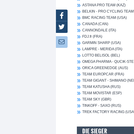
ASTANA PRO TEAM (KAZ)
BELKIN - PRO CYCLING TEAM
Facebook
BMC RACING TEAM (USA)
CANADA (CAN)
Twitter
CANNONDALE (ITA)
FDJ.fr (FRA)
Newsletter:
GARMIN SHARP (USA)
LAMPRE - MERIDA (ITA)
LOTTO BELISOL (BEL)
OMEGA PHARMA - QUCIK-STEP
ORICA GREENEDGE (AUS)
TEAM EUROPCAR (FRA)
TEAM GIGANT - SHIMANO (NE
TEAM KATUSHA (RUS)
TEAM MOVISTAR (ESP)
TEAM SKY (GBR)
TINKOFF - SAXO (RUS)
TREK FACTORY RACING (USA
DIE SIEGER