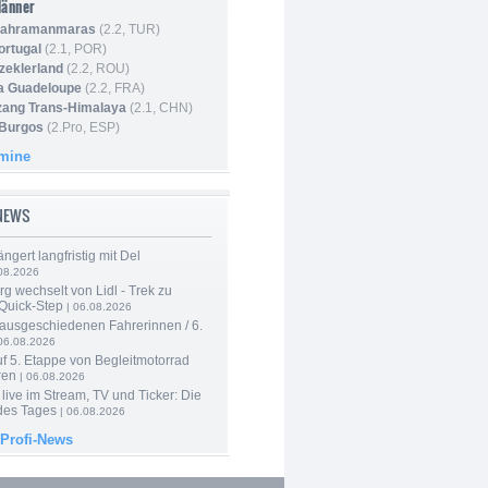
Männer
 Kahramanmaras
(2.2, TUR)
ortugal
(2.1, POR)
Szeklerland
(2.2, ROU)
la Guadeloupe
(2.2, FRA)
zang Trans-Himalaya
(2.1, CHN)
 Burgos
(2.Pro, ESP)
rmine
-NEWS
ngert langfristig mit Del
08.2026
g wechselt von Lidl - Trek zu
 Quick-Step
| 06.08.2026
 ausgeschiedenen Fahrerinnen / 6.
06.08.2026
f 5. Etappe von Begleitmotorrad
ren
| 06.08.2026
live im Stream, TV und Ticker: Die
des Tages
| 06.08.2026
 Profi-News