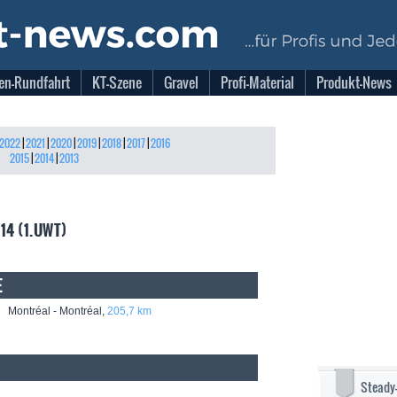
en-Rundfahrt
KT-Szene
Gravel
Profi-Material
Produkt-News
2022
|
2021
|
2020
|
2019
|
2018
|
2017
|
2016
2015
|
2014
|
2013
014 (1.UWT)
E
Montréal - Montréal,
205,7 km
Steady