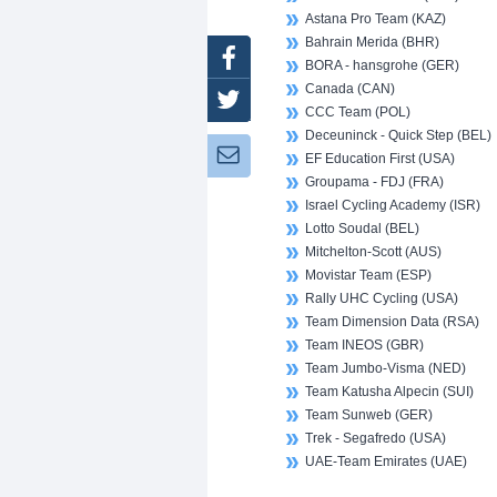
Astana Pro Team (KAZ)
Bahrain Merida (BHR)
Facebook
BORA - hansgrohe (GER)
Canada (CAN)
Twitter
CCC Team (POL)
Deceuninck - Quick Step (BEL)
Newsletter:
EF Education First (USA)
Groupama - FDJ (FRA)
Israel Cycling Academy (ISR)
Lotto Soudal (BEL)
Mitchelton-Scott (AUS)
Movistar Team (ESP)
Rally UHC Cycling (USA)
Team Dimension Data (RSA)
Team INEOS (GBR)
Team Jumbo-Visma (NED)
Team Katusha Alpecin (SUI)
Team Sunweb (GER)
Trek - Segafredo (USA)
UAE-Team Emirates (UAE)