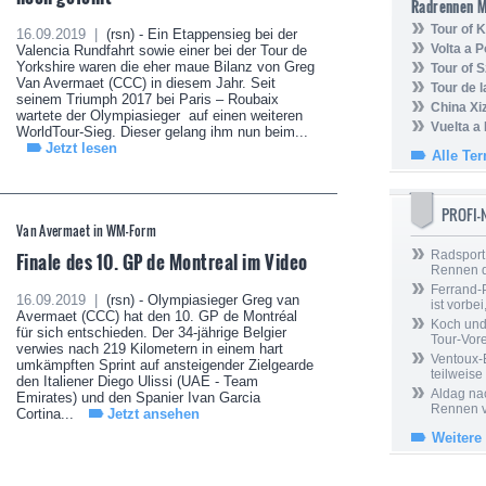
Radrennen 
Tour of
16.09.2019 |
(rsn) - Ein Etappensieg bei der
Volta a P
Valencia Rundfahrt sowie einer bei der Tour de
Yorkshire waren die eher maue Bilanz von Greg
Tour of 
Van Avermaet (CCC) in diesem Jahr. Seit
Tour de 
seinem Triumph 2017 bei Paris – Roubaix
China Xi
wartete der Olympiasieger auf einen weiteren
Vuelta a
WorldTour-Sieg. Dieser gelang ihm nun beim...
Jetzt lesen
Alle Te
PROFI
Van Avermaet in WM-Form
Finale des 10. GP de Montreal im Video
Radsport 
Rennen 
Ferrand-P
16.09.2019 |
(rsn) - Olympiasieger Greg van
ist vorbei,
Avermaet (CCC) hat den 10. GP de Montréal
Koch und 
für sich entschieden. Der 34-jährige Belgier
Tour-Vor
verwies nach 219 Kilometern in einem hart
Ventoux-
umkämpften Sprint auf ansteigender Zielgearde
teilweise
den Italiener Diego Ulissi (UAE - Team
Aldag nac
Emirates) und den Spanier Ivan Garcia
Rennen v
Cortina...
Jetzt ansehen
Weitere