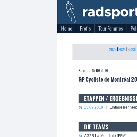
Home
Profis
Tour Femmes
Pol
2025
|
2024
|
2023
|
Kanada, 15.09.2019
GP Cycliste de Montréal 2
ETAPPEN / ERGEBNISS
15.09.2019
| Eintagesrennen: 
DIE TEAMS
AG2R La Mondiale (FRA)