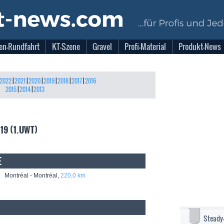
en-Rundfahrt
KT-Szene
Gravel
Profi-Material
Produkt-News
2022
|
2021
|
2020
|
2019
|
2018
|
2017
|
2016
2015
|
2014
|
2013
019 (1.UWT)
E
Montréal - Montréal,
220,0 km
Steady