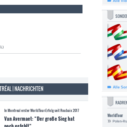
Alle Vi
SONDE
L)
TRÉAL | NACHRICHTEN
Alle So
RADRE
In Montreal erster WorldTour-Erfolg seit Roubaix 2017
WorldTour
Van Avermaet: “Der große Sieg hat
Polen-Ru
noch gefehlt“