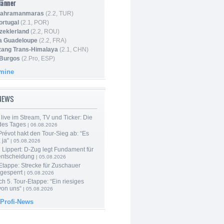
Männer
 Kahramanmaras
(2.2, TUR)
ortugal
(2.1, POR)
Szeklerland
(2.2, ROU)
la Guadeloupe
(2.2, FRA)
zang Trans-Himalaya
(2.1, CHN)
 Burgos
(2.Pro, ESP)
rmine
-NEWS
live im Stream, TV und Ticker: Die
des Tages
| 06.08.2026
révot hakt den Tour-Sieg ab: “Es
 ja“
| 05.08.2026
Lippert: D-Zug legt Fundament für
entscheidung
| 05.08.2026
Etappe: Strecke für Zuschauer
 gesperrt
| 05.08.2026
h 5. Tour-Etappe: “Ein riesiges
on uns“
| 05.08.2026
 Profi-News