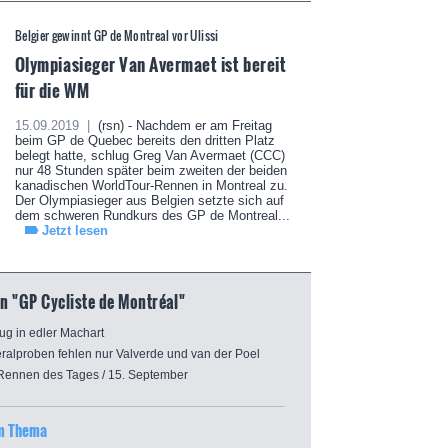
Belgier gewinnt GP de Montreal vor Ulissi
Olympiasieger Van Avermaet ist bereit
für die WM
15.09.2019 |
(rsn) - Nachdem er am Freitag
beim GP de Quebec bereits den dritten Platz
belegt hatte, schlug Greg Van Avermaet (CCC)
nur 48 Stunden später beim zweiten der beiden
kanadischen WorldTour-Rennen in Montreal zu.
Der Olympiasieger aus Belgien setzte sich auf
dem schweren Rundkurs des GP de Montreal...
Jetzt lesen
n "GP Cycliste de Montréal"
g in edler Machart
proben fehlen nur Valverde und van der Poel
ennen des Tages / 15. September
um Thema