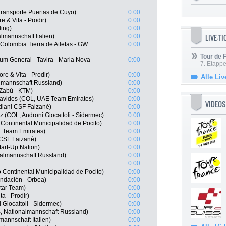
ransporte Puertas de Cuyo)
0:00
e & Vita - Prodir)
0:00
ling)
0:00
LIVE-T
lmannschaft Italien)
0:00
Colombia Tierra de Atletas - GW
0:00
Tour de
um General - Tavira - Maria Nova
0:00
7. Etappe
e & Vita - Prodir)
0:00
Alle Liv
lmannschaft Russland)
0:00
 Zabù - KTM)
0:00
avides (COL, UAE Team Emirates)
0:00
VIDEOS
rdiani CSF Faizanè)
0:00
 (COL, Androni Giocattoli - Sidermec)
0:00
Continental Municipalidad de Pocito)
0:00
 Team Emirates)
0:00
i CSF Faizanè)
0:00
tart-Up Nation)
0:00
almannschaft Russland)
0:00
0:00
ontinental Municipalidad de Pocito)
0:00
undación - Orbea)
0:00
tar Team)
0:00
a - Prodir)
0:00
i Giocattoli - Sidermec)
0:00
, Nationalmannschaft Russland)
0:00
mannschaft Italien)
0:00