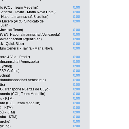
llo (COL, Team Medellin)
0:00
eneral - Tavira - Maria Nova Hotel)
0:00
 Nationalmannschaft Brasilien)
0:00
 Lucero (ARG, Sindicato de
0:00
 Juan)
Movistar Team)
0:00
 (VEN, Nationalmannschaft Venezuela)
0:00
almannschaft Argentinien)
0:00
k - Quick Step)
0:00
tum General - Tavira - Maria Nova
0:00
ore & Vita - Prodir)
0:00
almannschaft Venezuela)
0:00
Cycling)
0:00
SP, Cofidis)
0:00
ycling)
0:00
tionalmannschaft Venezuela)
0:00
dis)
0:00
G, Transporte Puertas de Cuyo)
0:00
laneda (COL, Team Medellin)
0:00
bù - KTM)
0:00
ara (COL, Team Medellin)
0:00
ù - KTM)
0:00
abù - KTM)
0:00
Zabù - KTM)
0:00
sgrohe)
0:00
ycling)
0:00