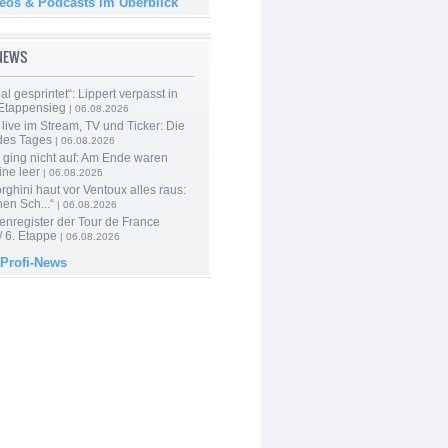
deos & Podcasts im Überblick
-NEWS
al gesprintet“: Lippert verpasst in
Etappensieg
| 06.08.2026
live im Stream, TV und Ticker: Die
des Tages
| 06.08.2026
 ging nicht auf: Am Ende waren
ine leer
| 06.08.2026
ghini haut vor Ventoux alles raus:
en Sch...“
| 06.08.2026
enregister der Tour de France
 6. Etappe
| 06.08.2026
 Profi-News