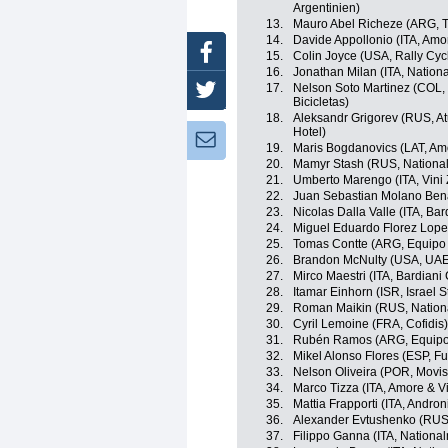
Argentinien)
13.
Mauro Abel Richeze (ARG, T
14.
Davide Appollonio (ITA, Amor
Facebook
15.
Colin Joyce (USA, Rally Cyc
16.
Jonathan Milan (ITA, Nationa
17.
Nelson Soto Martinez (COL, 
Twitter
Bicicletas)
18.
Aleksandr Grigorev (RUS, At
Hotel)
Newsletter:
19.
Maris Bogdanovics (LAT, Amor
20.
Mamyr Stash (RUS, Nationa
21.
Umberto Marengo (ITA, Vini
22.
Juan Sebastian Molano Ben
23.
Nicolas Dalla Valle (ITA, Ba
24.
Miguel Eduardo Florez Lopez
25.
Tomas Contte (ARG, Equipo 
26.
Brandon McNulty (USA, UAE
27.
Mirco Maestri (ITA, Bardian
28.
Itamar Einhorn (ISR, Israel S
29.
Roman Maikin (RUS, Nation
30.
Cyril Lemoine (FRA, Cofidis)
31.
Rubén Ramos (ARG, Equipo C
32.
Mikel Alonso Flores (ESP, F
33.
Nelson Oliveira (POR, Movis
34.
Marco Tizza (ITA, Amore & Vit
35.
Mattia Frapporti (ITA, Andron
36.
Alexander Evtushenko (RUS
37.
Filippo Ganna (ITA, National