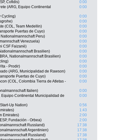
P, Cofidis)
0:00
rete (ARG, Equipo Continental
0:00
 Cycling)
0:00
nsgrohe)
0:00
ate (COL, Team Medellin)
0:00
nsporte Puertas de Cuyo)
0:00
 Nationalmannschaft Peru)
0:00
lmannschaft Venezuela)
0:00
ani CSF Faizanè)
0:00
ationalmannschaft Brasilien)
0:00
BRA, Nationalmannschaft Brasilien)
0:00
ling)
0:00
ita - Prodir)
0:00
onado (ARG, Municipalidad de Rawson)
0:00
ransporte Puertas de Cuyo)
0:00
con (COL, Colombia Tierra de Atletas -
0:00
nalmannschaft Italien)
0:00
 Equipo Continental Municipalidad de
0:00
 Start-Up Nation)
0:56
mirates)
1:43
am Emirates)
2:00
ESP, Fundación - Orbea)
2:00
onalmannschaft Russland)
17:38
onalmannschaft Argentinien)
17:38
tionalmannschaft Russland)
17:38