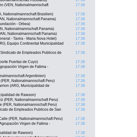
tionalmannschaft Russland)
17:38
ro (VEN, Nationalmannschaft
17:38
 Nationalmannschaft Brasilien)
17:38
PAN, Nationalmannschaft Panama)
17:38
Fundación - Orbea)
17:38
AN, Nationalmannschaft Panama)
17:38
 (PAN, Nationalmannschaft Panama)
17:38
eral - Tavira - Maria Nova Hotel)
17:38
ARG, Equipo Continental Municipalidad
17:38
, Sindicato de Empleados Publicos de
17:38
porte Puertas de Cuyo)
17:38
grupación Virgen de Fatima -
17:38
nalmannschaft Argentinien)
17:38
 (PER, Nationalmannschaft Peru)
17:38
rrion (ARG, Municipalidad de
17:38
icipalidad de Rawson)
17:38
íz (PER, Nationalmannschaft Peru)
17:38
e (PER, Nationalmannschaft Peru)
17:38
icato de Empleados Publicos de San
17:38
Calle (PER, Nationalmannschaft Peru)
17:38
Agrupación Virgen de Fatima -
17:38
palidad de Rawson)
17:38