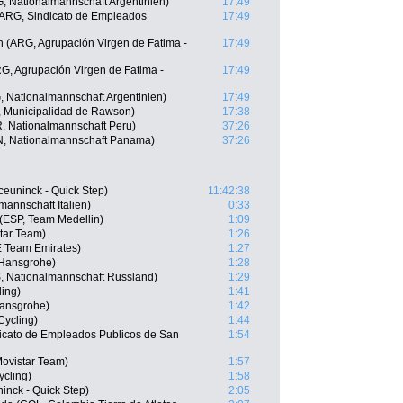
, Nationalmannschaft Argentinien)
17:49
(ARG, Sindicato de Empleados
17:49
n (ARG, Agrupación Virgen de Fatima -
17:49
G, Agrupación Virgen de Fatima -
17:49
, Nationalmannschaft Argentinien)
17:49
, Municipalidad de Rawson)
17:38
R, Nationalmannschaft Peru)
37:26
N, Nationalmannschaft Panama)
37:26
euninck - Quick Step)
11:42:38
mannschaft Italien)
0:33
 (ESP, Team Medellin)
1:09
tar Team)
1:26
 Team Emirates)
1:27
 Hansgrohe)
1:28
, Nationalmannschaft Russland)
1:29
ling)
1:41
Hansgrohe)
1:42
Cycling)
1:44
dicato de Empleados Publicos de San
1:54
ovistar Team)
1:57
ycling)
1:58
inck - Quick Step)
2:05