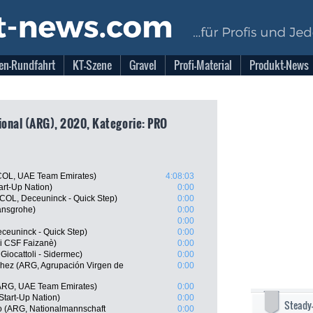
en-Rundfahrt
KT-Szene
Gravel
Profi-Material
Produkt-News
ional (ARG), 2020, Kategorie: PRO
COL, UAE Team Emirates)
4:08:03
art-Up Nation)
0:00
COL, Deceuninck - Quick Step)
0:00
ansgrohe)
0:00
0:00
ceuninck - Quick Step)
0:00
ni CSF Faizanè)
0:00
 Giocattoli - Sidermec)
0:00
chez (ARG, Agrupación Virgen de
0:00
(ARG, UAE Team Emirates)
0:00
Start-Up Nation)
0:00
Steady
 (ARG, Nationalmannschaft
0:00