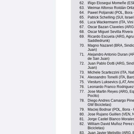
62.
Iñigo Elosegui Momeñe (ESP
63.
Weimar Alfonso Roldán Orti
64.
Pawel Poljanski (POL, Bora
65.
Patrick Schelling (SUI, Israe
66.
Luca Wackermann (ITA, Vini
67.
Oscar Bazan Claveles (ARG,
68.
Oscar Miguel Sevilla Rivera
69.
Ricardo Escuela (ARG, Agru
Saddledrunk)
70.
Magno Nazaret (BRA, Sindi
Juan)
71.
Alejandro Antonio Duran (A
de San Juan)
72.
Juan Pablo Dotti (ARG, Sin
Juan)
73.
Michele Scartezzini (ITA, Na
74.
Alessandro Tonelli (ITA, Ba
75.
Viesturs Luksevics (LAT, Amor
76.
Leonardo Franco Rodriguez
77.
Jose Martin Reyes (ARG, Eq
Pocito)
78.
Diego Andres Camargo Pined
GW Bicicletas)
79.
Maciej Bodnar (POL, Bora -
80.
Jose Rujano Guillen (VEN, 
81.
Jorge Castel Blanco Morale
82.
William David Muñoz Perez 
Bicicletas)
83.
Juan Javier Melivillo (ARG,