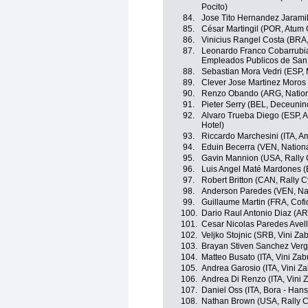
Pocito)
84.
Jose Tito Hernandez Jarami
85.
César Martingil (POR, Atum G
86.
Vinicius Rangel Costa (BRA,
87.
Leonardo Franco Cobarrubia
Empleados Publicos de San
88.
Sebastian Mora Vedri (ESP, 
89.
Clever Jose Martinez Moros
90.
Renzo Obando (ARG, Nation
91.
Pieter Serry (BEL, Deceuninc
92.
Alvaro Trueba Diego (ESP, A
Hotel)
93.
Riccardo Marchesini (ITA, Am
94.
Eduin Becerra (VEN, Nation
95.
Gavin Mannion (USA, Rally 
96.
Luis Angel Maté Mardones (E
97.
Robert Britton (CAN, Rally C
98.
Anderson Paredes (VEN, Na
99.
Guillaume Martin (FRA, Cofi
100.
Dario Raul Antonio Diaz (AR
101.
Cesar Nicolas Paredes Avel
102.
Veljko Stojnic (SRB, Vini Za
103.
Brayan Stiven Sanchez Verg
104.
Matteo Busato (ITA, Vini Zab
105.
Andrea Garosio (ITA, Vini Z
106.
Andrea Di Renzo (ITA, Vini 
107.
Daniel Oss (ITA, Bora - Han
108.
Nathan Brown (USA, Rally C