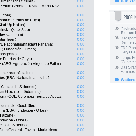
Alle Vi
almannschaft Italien)
0:00
, Atum General - Tavira - Maria Nova
0:00
r Team)
0:00
PROFI
sporte Puertas de Cuyo)
0:00
tart-Up Nation)
0:00
“Nicht ide
inck - Quick Step)
0:00
Tournon 
ovistar Team)
0:00
Radsport 
star Team)
0:00
Rennen 
AN, Nationalmannschaft Panama)
0:00
FDJ-Plan
SP, Fundación - Orbea)
0:00
Gerys Be
Hansgrohe)
0:00
Longo Bor
te Puertas de Cuyo)
0:00
“Gebe ein
z (ARG, Agrupación Virgen de Fatima -
0:00
Das Straf
Femmes /
lmannschaft Italien)
0:00
ães (BRA, Nationalmannschaft
0:00
Weitere
Giocattoli - Sidermec)
0:00
ni Giocattoli - Sidermec)
0:00
na (COL, Colombia Tierra de Atletas -
0:00
euninck - Quick Step)
0:00
na (ESP, Fundación - Orbea)
0:00
F Faizanè)
0:00
undación - Orbea)
0:00
cattoli - Sidermec)
0:00
Atum General - Tavira - Maria Nova
0:00