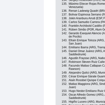
134.
Sergey Rostovtsev (RUS, Na
135.
Máximo Eliecer Rojas Rome
Venezuela)
136.
Renan Ladewig Quadri (BRA,
137.
Bolivar Espinosa Serrano (
138.
Jokin Aranburu Arruti (ESP, 
139.
Carlos Samudio Carrera (P
140.
Franklin Archibold Castillo
141.
Rúben Simão (POR, Atum Gen
142.
Gerardo Exequiel Atencio (
de Pocito)
143.
Efrain Enrique Toloza (ARG
San Juan)
144.
Emiliano Ibarra (ARG, Trans
145.
Daniel Omar Juárez (ARG, A
Saddledrunk)
146.
Agustín Fraysse (ARG, Natio
147.
Robinson Steven Ruiz Calle
148.
Facundo Matias Cattapan Ca
Rawson)
149.
Alejandro Quilci (ARG, Mun
150.
César Enrique Gárate Guarn
151.
Alaín Rossbel Quispe Colqu
152.
Matias Maggiora (ARG, Sind
Juan)
153.
Hugo Nestor Emiliano Ruiz 
154.
Oscar Alfredo Gomez (ARG, 
Saddledrunk)
155.
Higiño Lucero (ARG, Munici