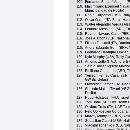
109.
Fernando Barceló Aragon (ES
110.
Maximiliano Ezequiel Navar
Municipalidad de Pocito)
111.
Robin Carpenter (USA, Rally
112.
Oscar Gatto (ITA, Bora - Ha
113.
Walter Alejandro Vargas Alz
114.
Leandro Messineo (ARG, Tra
115.
Royner Navarro Calle (PER,
116.
José Alarcon (VEN, Nationa
117.
Filippo Zaccanti (ITA, Bardi
118.
Andre Eduardo Gohr (BRA, N
119.
Leonardo Henrique Finkler (
120.
Kyle Murphy (USA, Rally Cyc
121.
Antonio Zullo (ITA, Amore & V
122.
Sergio Javier Aguirre Mald
123.
Emiliano Contreras (ARG, T
124.
Yeisson Ferney Casallas Rin
GW Bicicletas)
125.
Francesco Lamon (ITA, Natio
126.
Gerardo Matias Tivani (ARG,
Pocito)
127.
Hugo Hofstetter (FRA, Israel
128.
Tom Bohli (SUI, UAE Team E
129.
Oliviero Troia (ITA, UAE Te
130.
Peio Goikoetxea Goiogana (
131.
Matvey Mamykin (RUS, Nati
132.
Sebastián Cianci (ARG, Nati
133.
Vladimir Ilchenko (RUS, Na