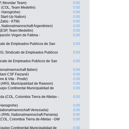
, Movistar Team)
0:00
z (COL, Team Medellin)
0:00
 - Hansgrohe)
0:00
l Start-Up Nation)
0:00
 Zabù - KTM)
0:00
 Nationalmannschaft Argentinien)
0:00
 (ESP, Team Medellin)
0:00
pación Virgen de Fatima -
0:00
cato de Empleados Publicos de San
0:00
RG, Sindicato de Empleados Publicos
0:00
dicato de Empleados Publicos de San
0:00
tionalmannschaft Italien)
0:00
rdiani CSF Faizanè)
0:00
e & Vita - Prodir)
0:00
 (ARG, Municipalidad de Rawson)
0:00
uipo Continental Municipalidad de
0:00
a (COL, Colombia Tierra de Atletas -
0:00
 Hansgrohe)
0:00
Nationalmannschaft Venezuela)
0:00
s (PAN, Nationalmannschaft Panama)
0:00
(COL, Colombia Tierra de Atletas - GW
0:00
 Equipo Continental Municipalidad de
0:00