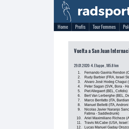
Home
Profis
Tour Femmes
Pol
Vuelta a San Juan Internac
29.01.2020: 4. Etappe , 185.8 km
1.
Fernando Gaviria Rendon (
2.
Rudy Barbier (FRA, Israel St
3.
Alvaro José Hodeg Chagui (
4.
Peter Sagan (SVK, Bora - H
5.
Piet Allegaert (BEL, Cofidis)
6.
Bert Van Lerberghe (BEL, De
7.
Marco Benfatto (ITA, Bardia
8.
Manuel Belletti (ITA, Androni
9.
Nicolas Javier Naranjo San
Fatima - Saddledrunk)
10.
Ariel Maximiliano Richeze 
11.
Travis McCabe (USA, Israel 
12.
Lucas Manuel Gaday Orozco