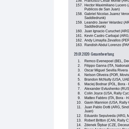
156.
Francisco Cesar Monte (ARG
157.
Hector Maximiliano Lucero 
Publicos de San Juan)
158.
Gabriel Nicolas Juarez Vero
Saddledrunk)
159.
Leandro Javier Velardez (AR
Saddledrunk)
160.
Juan Ignacio Curuchet (ARG
161.
Kevin Castro Carbajal (ARG
162.
Andy Limaylla Zevallos (PE
163.
Randish Abdul Lorenzo (PA
29.01.2020: Gesamtwertung
1.
Remco Evenepoel (BEL, Dec
2.
Filippo Ganna (ITA, National
3.
Oscar Miguel Sevilla Rivera
4.
Nelson Oliveira (POR, Movis
5.
Brandon McNulty (USA, UAE
6.
Maciej Bodnar (POL, Bora -
7.
Alexander Evtushenko (RUS
8.
Colin Joyce (USA, Rally Cyc
9.
Matteo Fabbro (ITA, Bora - 
10.
Gavin Mannion (USA, Rally 
11.
Juan Pablo Dotti (ARG, Sin
Juan)
12.
Eduardo Sepulveda (ARG, M
13.
Robert Britton (CAN, Rally C
14.
Zdenek Štybar (CZE, Deceun