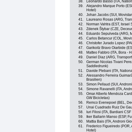
38.
Leonardo Basso (ITA, Nation
39.
Alejandro Marque Porto (ESP
Hotel)
40.
Johan Jacobs (SUI, Movista
41.
Laureano Rosas (ARG, Tran
42.
Norman Vahtra (EST, Israel S
43.
Zdenek Štybar (CZE, Deceun
44.
Eduardo Sepulveda (ARG, M
45.
Carlos Betancur (COL, Movi
46.
Christofer Jurado Lopez (P
47.
Garikoitz Bravo Oiarbide (E
48.
Matteo Fabbro (ITA, Bora - 
49.
Daniel Diaz (ARG, Transpor
50.
German Nicolas Tivani Pere
Saddledrunk)
51.
Davide Plebani (ITA, Nationa
52.
Alessandro Ferreira Guimar
Brasilien)
53.
Simon Pellaud (SUI, Androni 
54.
Simone Ravanelli (ITA, Andro
55.
Omar Alberto Mendoza Cardo
GW Bicicletas)
56.
Remco Evenepoel (BEL, Dec
57.
Unai Cuadrado Ruiz De Gau
58.
Iuri Filosi (ITA, Bardiani CS
59.
Iker Ballarin Manso (ESP, F
60.
Mattia Bais (ITA, Androni Gio
61.
Frederico Figueiredo (POR, 
Hotel)