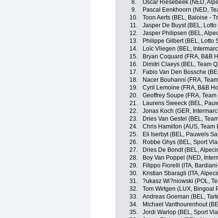
8.
Oscar Riesebeek (NED, Alpe
9.
Pascal Eenkhoorn (NED, T
10.
Toon Aerts (BEL, Baloise - T
11.
Jasper De Buyst (BEL, Lotto
12.
Jasper Philipsen (BEL, Alpe
13.
Philippe Gilbert (BEL, Lotto
14.
Loïc Vliegen (BEL, Intermarc
15.
Bryan Coquard (FRA, B&B H
16.
Dimitri Claeys (BEL, Team
17.
Fabio Van Den Bossche (BEL
18.
Nacer Bouhanni (FRA, Team
19.
Cyril Lemoine (FRA, B&B Ho
20.
Geoffrey Soupe (FRA, Team T
21.
Laurens Sweeck (BEL, Pauw
22.
Jonas Koch (GER, Intermarch
23.
Dries Van Gestel (BEL, Team 
24.
Chris Hamilton (AUS, Team
25.
Eli Iserbyt (BEL, Pauwels Sa
26.
Robbe Ghys (BEL, Sport Vla
27.
Dries De Bondt (BEL, Alpeci
28.
Boy Van Poppel (NED, Interm
29.
Filippo Fiorelli (ITA, Bardia
30.
Kristian Sbaragli (ITA, Alpec
31.
?ukasz Wi?niowski (POL, 
32.
Tom Wirtgen (LUX, Bingoal
33.
Andreas Goeman (BEL, Tartel
34.
Michael Vanthourenhout (BE
35.
Jordi Warlop (BEL, Sport Vl