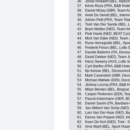
36.
Jonas Rickaert (BEL, Alpeci
37.
Kévin Reza (FRA, B&B Hotel
38.
Daniel Mclay (GBR, Team A
39.
Aimé De Gendt (BEL, Interma
40.
Adrien Petit (FRA, Team Tota
41.
Tosh Van Der Sande (BEL, L
42.
Bram Welten (NED, Team Ar
43.
Piotr Havik (NED, BEAT Cycl
44.
Mick Van Dijke (NED, Team
45.
Rune Herregodts (BEL, Sport
46.
Frederik Frison (BEL, Lotto 
47.
Davide Ballerini (ITA, Deceu
48.
David Dekker (NED, Team 
49.
Harry Sweeny (AUS, Lotto S
50.
Cyril Barthe (FRA, B&B Hote
51.
Iljo Keisse (BEL, Deceuninck
52.
Mark Cavendish (GBR, Deceu
53.
Michael Mørkøv (DEN, Deceu
54.
Jérémy Lecroq (FRA, B&B Ho
55.
Milan Menten (BEL, Bingoa
56.
Casper Pedersen (DEN, Te
57.
Pascal Ackermann (GER, BO
58.
Daniel Savini (ITA, Bardian
59.
Jan-Willem Van Schip (NED,
60.
Lars Van Der Haar (NED, Bal
61.
Danny Van Poppel (NED, Int
62.
Koen De Kort (NED, Trek - 
63.
Arne Marit (BEL, Sport Vlaan