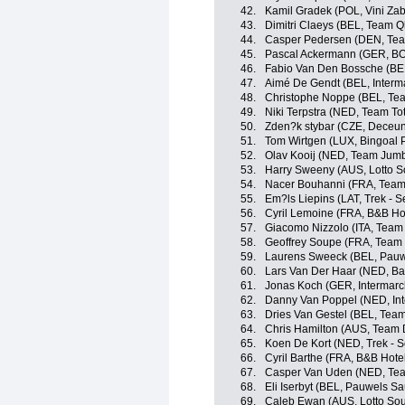
42.
Kamil Gradek (POL, Vini Za
43.
Dimitri Claeys (BEL, Team
44.
Casper Pedersen (DEN, Te
45.
Pascal Ackermann (GER, BO
46.
Fabio Van Den Bossche (BEL
47.
Aimé De Gendt (BEL, Interma
48.
Christophe Noppe (BEL, Te
49.
Niki Terpstra (NED, Team Tot
50.
Zden?k stybar (CZE, Deceuni
51.
Tom Wirtgen (LUX, Bingoal
52.
Olav Kooij (NED, Team Jum
53.
Harry Sweeny (AUS, Lotto S
54.
Nacer Bouhanni (FRA, Team
55.
Em?ls Liepins (LAT, Trek - 
56.
Cyril Lemoine (FRA, B&B Ho
57.
Giacomo Nizzolo (ITA, Tea
58.
Geoffrey Soupe (FRA, Team T
59.
Laurens Sweeck (BEL, Pauw
60.
Lars Van Der Haar (NED, Bal
61.
Jonas Koch (GER, Intermarch
62.
Danny Van Poppel (NED, Int
63.
Dries Van Gestel (BEL, Team 
64.
Chris Hamilton (AUS, Team
65.
Koen De Kort (NED, Trek - 
66.
Cyril Barthe (FRA, B&B Hote
67.
Casper Van Uden (NED, Te
68.
Eli Iserbyt (BEL, Pauwels Sa
69.
Caleb Ewan (AUS, Lotto Sou