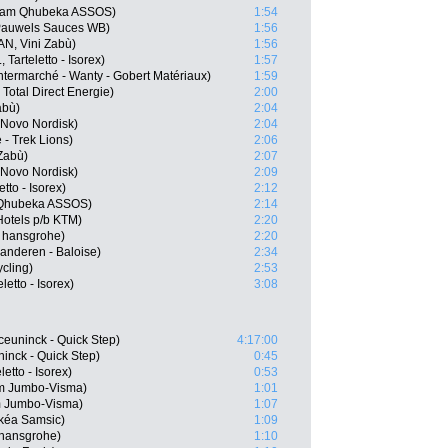
Team Qhubeka ASSOS)
1:54
 Pauwels Sauces WB)
1:56
AN, Vini Zabù)
1:56
Tarteletto - Isorex)
1:57
termarché - Wanty - Gobert Matériaux)
1:59
 Total Direct Energie)
2:00
abù)
2:04
 Novo Nordisk)
2:04
- Trek Lions)
2:06
 Zabù)
2:07
Novo Nordisk)
2:09
to - Isorex)
2:12
m Qhubeka ASSOS)
2:14
Hotels p/b KTM)
2:20
 hansgrohe)
2:20
aanderen - Baloise)
2:34
cling)
2:53
etto - Isorex)
3:08
euninck - Quick Step)
4:17:00
inck - Quick Step)
0:45
etto - Isorex)
0:53
am Jumbo-Visma)
1:01
 Jumbo-Visma)
1:07
kéa Samsic)
1:09
 hansgrohe)
1:10