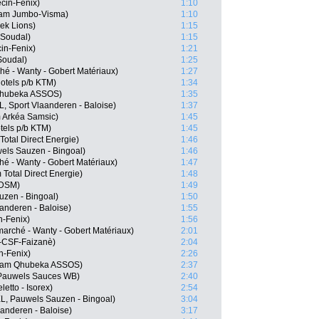
cin-Fenix)
1:10
eam Jumbo-Visma)
1:10
rek Lions)
1:15
 Soudal)
1:15
cin-Fenix)
1:21
 Soudal)
1:25
hé - Wanty - Gobert Matériaux)
1:27
otels p/b KTM)
1:34
 Qhubeka ASSOS)
1:35
, Sport Vlaanderen - Baloise)
1:37
 Arkéa Samsic)
1:45
tels p/b KTM)
1:45
otal Direct Energie)
1:46
els Sauzen - Bingoal)
1:46
é - Wanty - Gobert Matériaux)
1:47
Total Direct Energie)
1:48
 DSM)
1:49
uzen - Bingoal)
1:50
anderen - Baloise)
1:55
n-Fenix)
1:56
arché - Wanty - Gobert Matériaux)
2:01
ni-CSF-Faizanè)
2:04
in-Fenix)
2:26
Team Qhubeka ASSOS)
2:37
 Pauwels Sauces WB)
2:40
etto - Isorex)
2:54
L, Pauwels Sauzen - Bingoal)
3:04
aanderen - Baloise)
3:17