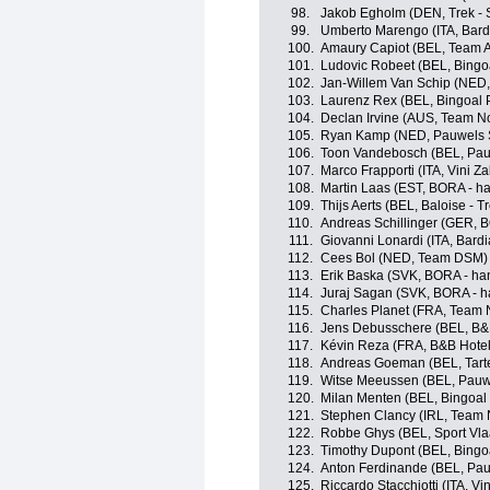
98.
Jakob Egholm (DEN, Trek - 
99.
Umberto Marengo (ITA, Bard
100.
Amaury Capiot (BEL, Team 
101.
Ludovic Robeet (BEL, Bing
102.
Jan-Willem Van Schip (NED,
103.
Laurenz Rex (BEL, Bingoal
104.
Declan Irvine (AUS, Team N
105.
Ryan Kamp (NED, Pauwels S
106.
Toon Vandebosch (BEL, Pau
107.
Marco Frapporti (ITA, Vini Z
108.
Martin Laas (EST, BORA - h
109.
Thijs Aerts (BEL, Baloise - T
110.
Andreas Schillinger (GER, 
111.
Giovanni Lonardi (ITA, Bard
112.
Cees Bol (NED, Team DSM)
113.
Erik Baska (SVK, BORA - ha
114.
Juraj Sagan (SVK, BORA - 
115.
Charles Planet (FRA, Team 
116.
Jens Debusschere (BEL, B&
117.
Kévin Reza (FRA, B&B Hotel
118.
Andreas Goeman (BEL, Tartel
119.
Witse Meeussen (BEL, Pauwe
120.
Milan Menten (BEL, Bingoa
121.
Stephen Clancy (IRL, Team 
122.
Robbe Ghys (BEL, Sport Vla
123.
Timothy Dupont (BEL, Bing
124.
Anton Ferdinande (BEL, Pau
125.
Riccardo Stacchiotti (ITA, Vi