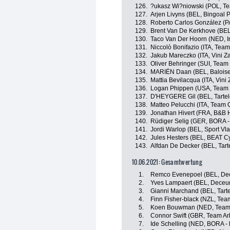
126.
?ukasz Wi?niowski (POL, 
127.
Arjen Livyns (BEL, Bingoal
128.
Roberto Carlos González (P
129.
Brent Van De Kerkhove (BEL, 
130.
Taco Van Der Hoorn (NED, In
131.
Niccolò Bonifazio (ITA, Team
132.
Jakub Mareczko (ITA, Vini Z
133.
Oliver Behringer (SUI, Team
134.
MARIËN Daan (BEL, Baloise 
135.
Mattia Bevilacqua (ITA, Vini
136.
Logan Phippen (USA, Team 
137.
D'HEYGERE Gil (BEL, Tartelet
138.
Matteo Pelucchi (ITA, Tea
139.
Jonathan Hivert (FRA, B&B 
140.
Rüdiger Selig (GER, BORA -
141.
Jordi Warlop (BEL, Sport Vl
142.
Jules Hesters (BEL, BEAT Cy
143.
Alfdan De Decker (BEL, Tartel
10.06.2021: Gesamtwertung
1.
Remco Evenepoel (BEL, Dec
2.
Yves Lampaert (BEL, Deceun
3.
Gianni Marchand (BEL, Tartel
4.
Finn Fisher-black (NZL, Te
5.
Koen Bouwman (NED, Team
6.
Connor Swift (GBR, Team Ar
7.
Ide Schelling (NED, BORA -