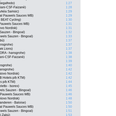
Segafredo)
1:27
iani-CSF-Faizanè)
1:28
Arkéa Samsic)
1:29
oal Pauwels Sauces WB)
1:29
 BEAT Cycling)
1:30
 Pauwels Sauces WB)
1:31
ovo Nordisk)
1:31
auzen - Bingoal)
1:32
wels Sauzen - Bingoal)
1:33
abù)
1:37
ansgrohe)
1:37
rek Lions)
1:37
BORA - hansgrohe)
1:38
iani-CSF-Faizanè)
1:38
1:39
nsgrohe)
1:40
hansgrohe)
1:42
Novo Nordisk)
1:42
B Hotels p/b KTM)
1:42
s p/b KTM)
1:44
etto - Isorex)
1:45
ls Sauzen - Bingoal)
1:46
l Pauwels Sauces WB)
1:46
Novo Nordisk)
1:48
anderen - Baloise)
1:50
oal Pauwels Sauces WB)
1:50
wels Sauzen - Bingoal)
1:51
ni Zabù)
1:53