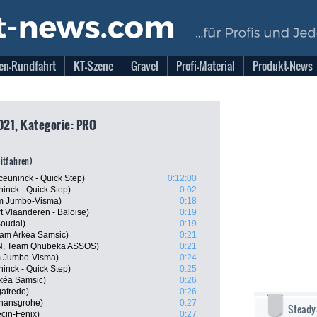
en-Rundfahrt
KT-Szene
Gravel
Profi-Material
Produkt-News
021, Kategorie: PRO
eitfahren)
euninck - Quick Step)
0:12:00
inck - Quick Step)
0:02
am Jumbo-Visma)
0:18
 Vlaanderen - Baloise)
0:19
Soudal)
0:19
eam Arkéa Samsic)
0:21
N, Team Qhubeka ASSOS)
0:21
 Jumbo-Visma)
0:24
ninck - Quick Step)
0:25
kéa Samsic)
0:26
gafredo)
0:26
 hansgrohe)
0:27
Steady
cin-Fenix)
0:27