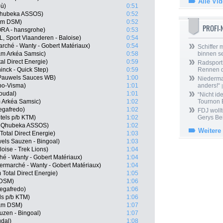
Alle Vi
bù)
0:51
 Qhubeka ASSOS)
0:52
am DSM)
0:52
PROFI
RA - hansgrohe)
0:53
, Sport Vlaanderen - Baloise)
0:54
rché - Wanty - Gobert Matériaux)
0:54
Schiffer 
am Arkéa Samsic)
0:58
binnen s
al Direct Energie)
0:59
Radsport 
nck - Quick Step)
0:59
Rennen 
 Pauwels Sauces WB)
1:00
Niedermai
bo-Visma)
1:01
anders!“
|
oudal)
1:01
“Nicht ide
 Arkéa Samsic)
1:02
Tournon 
Segafredo)
1:02
FDJ wollt
tels p/b KTM)
1:02
Gerys Be
m Qhubeka ASSOS)
1:02
Weitere
otal Direct Energie)
1:03
els Sauzen - Bingoal)
1:03
oise - Trek Lions)
1:04
é - Wanty - Gobert Matériaux)
1:04
ermarché - Wanty - Gobert Matériaux)
1:04
Total Direct Energie)
1:05
 DSM)
1:06
Segafredo)
1:06
ls p/b KTM)
1:06
am DSM)
1:07
uzen - Bingoal)
1:07
dal)
1:08