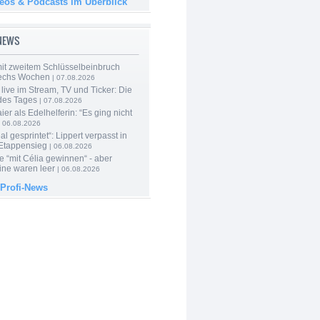
deos & Podcasts im Überblick
-NEWS
mit zweitem Schlüsselbeinbruch
echs Wochen
| 07.08.2026
live im Stream, TV und Ticker: Die
des Tages
| 07.08.2026
er als Edelhelferin: “Es ging nicht
 06.08.2026
al gesprintet“: Lippert verpasst in
Etappensieg
| 06.08.2026
e “mit Célia gewinnen“ - aber
ine waren leer
| 06.08.2026
 Profi-News