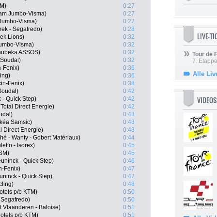
SM)
0:27
eam Jumbo-Visma)
0:27
 Jumbo-Visma)
0:27
rek - Segafredo)
0:28
LIVE-T
rek Lions)
0:32
Jumbo-Visma)
0:32
Qhubeka ASSOS)
0:32
Tour de
 Soudal)
0:32
7. Etappe
n-Fenix)
0:36
Alle Liv
ing)
0:36
cin-Fenix)
0:38
 Soudal)
0:42
VIDEOS
 - Quick Step)
0:42
otal Direct Energie)
0:42
udal)
0:43
rkéa Samsic)
0:43
l Direct Energie)
0:43
hé - Wanty - Gobert Matériaux)
0:44
etto - Isorex)
0:45
DSM)
0:45
ninck - Quick Step)
0:46
n-Fenix)
0:47
ninck - Quick Step)
0:47
ling)
0:48
tels p/b KTM)
0:50
- Segafredo)
0:50
Vlaanderen - Baloise)
0:51
otels p/b KTM)
0:51