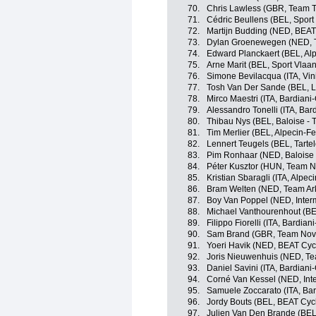
70.
Chris Lawless (GBR, Team To
71.
Cédric Beullens (BEL, Sport
72.
Martijn Budding (NED, BEAT
73.
Dylan Groenewegen (NED, 
74.
Edward Planckaert (BEL, Alp
75.
Arne Marit (BEL, Sport Vlaan
76.
Simone Bevilacqua (ITA, Vin
77.
Tosh Van Der Sande (BEL, L
78.
Mirco Maestri (ITA, Bardian
79.
Alessandro Tonelli (ITA, Ba
80.
Thibau Nys (BEL, Baloise - T
81.
Tim Merlier (BEL, Alpecin-Fe
82.
Lennert Teugels (BEL, Tartele
83.
Pim Ronhaar (NED, Baloise -
84.
Péter Kusztor (HUN, Team N
85.
Kristian Sbaragli (ITA, Alpec
86.
Bram Welten (NED, Team Ar
87.
Boy Van Poppel (NED, Interm
88.
Michael Vanthourenhout (BE
89.
Filippo Fiorelli (ITA, Bardia
90.
Sam Brand (GBR, Team Nov
91.
Yoeri Havik (NED, BEAT Cyc
92.
Joris Nieuwenhuis (NED, T
93.
Daniel Savini (ITA, Bardian
94.
Corné Van Kessel (NED, Inte
95.
Samuele Zoccarato (ITA, Ba
96.
Jordy Bouts (BEL, BEAT Cyc
97.
Julien Van Den Brande (BEL, 