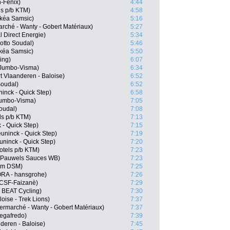
n-Fenix)
4:44
s p/b KTM)
4:58
rkéa Samsic)
5:16
rché - Wanty - Gobert Matériaux)
5:27
l Direct Energie)
5:34
otto Soudal)
5:46
kéa Samsic)
5:50
ing)
6:07
 Jumbo-Visma)
6:34
 Vlaanderen - Baloise)
6:52
Soudal)
6:52
ninck - Quick Step)
6:58
Jumbo-Visma)
7:05
oudal)
7:08
ls p/b KTM)
7:13
 - Quick Step)
7:15
ninck - Quick Step)
7:19
ninck - Quick Step)
7:20
tels p/b KTM)
7:23
l Pauwels Sauces WB)
7:23
am DSM)
7:25
RA - hansgrohe)
7:26
i-CSF-Faizanè)
7:29
 BEAT Cycling)
7:30
oise - Trek Lions)
7:37
ermarché - Wanty - Gobert Matériaux)
7:37
Segafredo)
7:39
deren - Baloise)
7:45