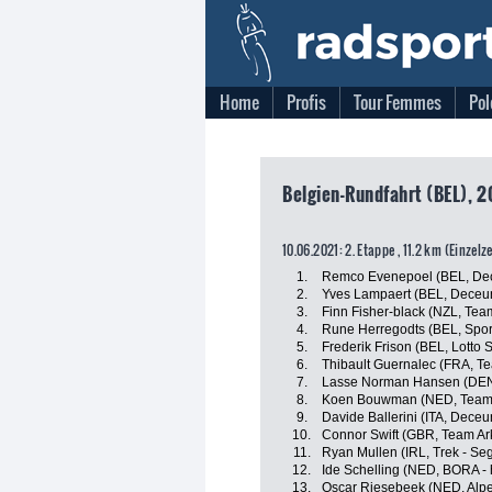
Home
Profis
Tour Femmes
Pol
Belgien-Rundfahrt (BEL), 2
10.06.2021: 2. Etappe , 11.2 km (Einzelz
1.
Remco Evenepoel (BEL, Dec
2.
Yves Lampaert (BEL, Deceun
3.
Finn Fisher-black (NZL, Te
4.
Rune Herregodts (BEL, Sport
5.
Frederik Frison (BEL, Lotto 
6.
Thibault Guernalec (FRA, T
7.
Lasse Norman Hansen (DE
8.
Koen Bouwman (NED, Team
9.
Davide Ballerini (ITA, Deceu
10.
Connor Swift (GBR, Team Ar
11.
Ryan Mullen (IRL, Trek - Se
12.
Ide Schelling (NED, BORA -
13.
Oscar Riesebeek (NED, Alpe