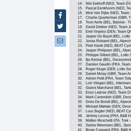
14.
Nils Eekhoff (NED, Team D
15.
Pascal Eenkhoorn (NED, T
16.
Mick Van Dijke (NED, Team
Facebook
17.
Charlie Quarterman (GBR, T
18.
Toon Aerts (BEL, Baloise - T
Twitter
19.
David Dekker (NED, Team 
20.
Emil Vinjebo (DEN, Team 
21.
Jasper De Buyst (BEL, Lotto
Newsletter:
22.
Jonas Rickaert (BEL, Alpeci
23.
Piotr Havik (NED, BEAT Cycl
24.
Jasper Philipsen (BEL, Alpe
25.
Philippe Gilbert (BEL, Lotto
26.
Iljo Keisse (BEL, Deceuninck
27.
Damien Gaudin (FRA, Team T
28.
Roger Kluge (GER, Lotto So
29.
Daniel Mclay (GBR, Team A
30.
Adrien Petit (FRA, Team Tota
31.
Loïc Vliegen (BEL, Intermarc
32.
Gianni Marchand (BEL, Tartel
33.
Enzo Leijnse (NED, Team 
34.
Mark Cavendish (GBR, Deceu
35.
Dries De Bondt (BEL, Alpeci
36.
Michael Mørkøv (DEN, Deceu
37.
Luuc Bugter (NED, BEAT Cyc
38.
Jérémy Lecroq (FRA, B&B Ho
39.
Matteo Moschetti (ITA, Trek 
40.
Sasha Weemaes (BEL, Sport 
41.
Bryan Coquard (FRA, B&B H