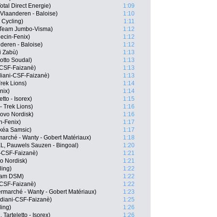
tal Direct Energie)
1:09
 Vlaanderen - Baloise)
1:10
 Cycling)
1:11
Team Jumbo-Visma)
1:12
ecin-Fenix)
1:12
deren - Baloise)
1:12
i Zabù)
1:13
otto Soudal)
1:13
i-CSF-Faizanè)
1:13
rdiani-CSF-Faizanè)
1:13
rek Lions)
1:14
nix)
1:14
tto - Isorex)
1:15
 Trek Lions)
1:16
ovo Nordisk)
1:16
in-Fenix)
1:17
kéa Samsic)
1:17
arché - Wanty - Gobert Matériaux)
1:18
L, Pauwels Sauzen - Bingoal)
1:20
ni-CSF-Faizanè)
1:21
o Nordisk)
1:21
ling)
1:22
eam DSM)
1:22
i-CSF-Faizanè)
1:22
rmarché - Wanty - Gobert Matériaux)
1:23
rdiani-CSF-Faizanè)
1:25
ling)
1:26
Tarteletto - Isorex)
1:26