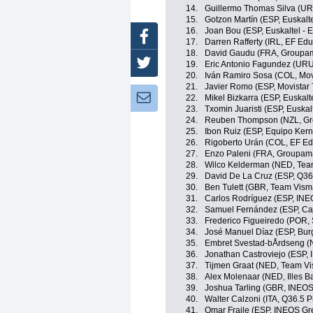
14.
Guillermo Thomas Silva (UR
15.
Gotzon Martín (ESP, Euskalte
16.
Joan Bou (ESP, Euskaltel - 
Facebook
17.
Darren Rafferty (IRL, EF Edu
18.
David Gaudu (FRA, Groupam
Twitter
19.
Eric Antonio Fagundez (URU
20.
Iván Ramiro Sosa (COL, Mov
21.
Javier Romo (ESP, Movistar
Newsletter:
22.
Mikel Bizkarra (ESP, Euskalt
23.
Txomin Juaristi (ESP, Euskal
24.
Reuben Thompson (NZL, Gr
25.
Ibon Ruiz (ESP, Equipo Ker
26.
Rigoberto Urán (COL, EF Ed
27.
Enzo Paleni (FRA, Groupam
28.
Wilco Kelderman (NED, Team
29.
David De La Cruz (ESP, Q36
30.
Ben Tulett (GBR, Team Visma
31.
Carlos Rodríguez (ESP, INE
32.
Samuel Fernández (ESP, Ca
33.
Frederico Figueiredo (POR, S
34.
José Manuel Díaz (ESP, Bur
35.
Embret Svestad-bÅrdseng (N
36.
Jonathan Castroviejo (ESP,
37.
Tijmen Graat (NED, Team Vi
38.
Alex Molenaar (NED, Illes B
39.
Joshua Tarling (GBR, INEOS
40.
Walter Calzoni (ITA, Q36.5 
41.
Omar Fraile (ESP, INEOS Gr