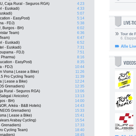
U, Caja Rural - Seguros RGA)
4:23
l - Euskadi)
4:33
Euskadi)
5:07
cation - EasyPost)
5:14
LIVE-T
a - FDJ)
5:38
, Burgos - BH)
6:02
istar Team)
6:36
Tour de
 Team)
6:47
6. Etapp
el - Euskadi)
6:52
Alle Liv
tel - Euskadi)
7:31
oupama - FDJ)
7:51
n Pharma)
8:16
VIDEOS
ucation - EasyPost)
8:35
a - FDJ)
10:44
 Visma | Lease a Bike)
11:26
.5 Pro Cycling Team)
11:39
 | Lease a Bike)
12:24
OS Grenadiers)
12:35
ja Rural - Seguros RGA)
13:06
abgal / Anicolor)
13:13
gos - BH)
14:00
OR, Arkéa - B&B Hotels)
14:43
 INEOS Grenadiers)
15:33
sma | Lease a Bike)
15:41
alears Arabay Cycling)
15:54
 Grenadiers)
17:33
Pro Cycling Team)
18:40
enadiers)
18:45