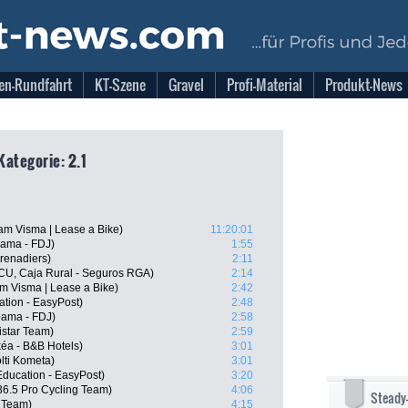
en-Rundfahrt
KT-Szene
Gravel
Profi-Material
Produkt-News
ategorie: 2.1
m Visma | Lease a Bike)
11:20:01
pama - FDJ)
1:55
renadiers)
2:11
ECU, Caja Rural - Seguros RGA)
2:14
m Visma | Lease a Bike)
2:42
tion - EasyPost)
2:48
pama - FDJ)
2:58
star Team)
2:59
kéa - B&B Hotels)
3:01
lti Kometa)
3:01
ducation - EasyPost)
3:20
36.5 Pro Cycling Team)
4:06
Steady
r Team)
4:15