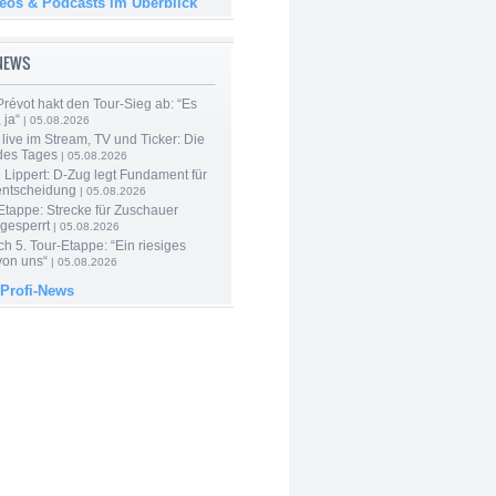
deos & Podcasts im Überblick
-NEWS
révot hakt den Tour-Sieg ab: “Es
 ja“
| 05.08.2026
live im Stream, TV und Ticker: Die
des Tages
| 05.08.2026
Lippert: D-Zug legt Fundament für
entscheidung
| 05.08.2026
Etappe: Strecke für Zuschauer
 gesperrt
| 05.08.2026
h 5. Tour-Etappe: “Ein riesiges
on uns“
| 05.08.2026
 Profi-News