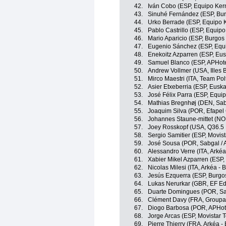
42.
Iván Cobo (ESP, Equipo Ke
43.
Sinuhé Fernández (ESP, Bur
44.
Urko Berrade (ESP, Equipo 
45.
Pablo Castrillo (ESP, Equip
46.
Mario Aparicio (ESP, Burgos
47.
Eugenio Sánchez (ESP, Equ
48.
Enekoitz Azparren (ESP, Eusk
49.
Samuel Blanco (ESP, APHotel
50.
Andrew Vollmer (USA, Illes 
51.
Mirco Maestri (ITA, Team Pol
52.
Asier Etxeberria (ESP, Euska
53.
José Félix Parra (ESP, Equi
54.
Mathias Bregnhøj (DEN, Sabg
55.
Joaquim Silva (POR, Efapel 
56.
Johannes Staune-mittet (NO
57.
Joey Rosskopf (USA, Q36.5 
58.
Sergio Samitier (ESP, Movis
59.
José Sousa (POR, Sabgal / A
60.
Alessandro Verre (ITA, Arkéa
61.
Xabier Mikel Azparren (ESP,
62.
Nicolas Milesi (ITA, Arkéa - 
63.
Jesús Ezquerra (ESP, Burgo
64.
Lukas Nerurkar (GBR, EF Ed
65.
Duarte Domingues (POR, Sab
66.
Clément Davy (FRA, Groupa
67.
Diogo Barbosa (POR, APHotel
68.
Jorge Arcas (ESP, Movistar 
69.
Pierre Thierry (FRA, Arkéa -