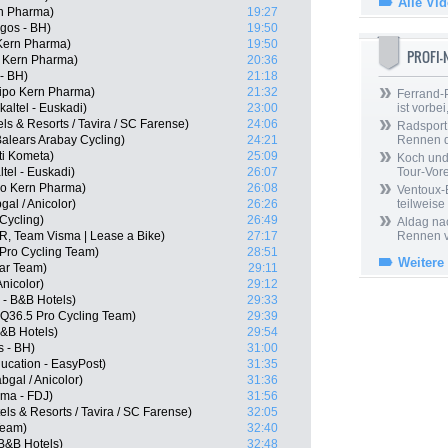
Alle Vi
rn Pharma)
19:27
gos - BH)
19:50
Kern Pharma)
19:50
PROFI
o Kern Pharma)
20:36
 - BH)
21:18
ipo Kern Pharma)
21:32
Ferrand-P
altel - Euskadi)
23:00
ist vorbei,
s & Resorts / Tavira / SC Farense)
24:06
Radsport 
Balears Arabay Cycling)
24:21
Rennen 
ti Kometa)
25:09
Koch und 
ltel - Euskadi)
26:07
Tour-Vor
po Kern Pharma)
26:08
Ventoux-
al / Anicolor)
26:26
teilweise
Cycling)
26:49
Aldag nac
R, Team Visma | Lease a Bike)
27:17
Rennen v
Pro Cycling Team)
28:51
Weitere
tar Team)
29:11
nicolor)
29:12
 - B&B Hotels)
29:33
 Q36.5 Pro Cycling Team)
29:39
B&B Hotels)
29:54
s - BH)
31:00
ucation - EasyPost)
31:35
gal / Anicolor)
31:36
ma - FDJ)
31:56
s & Resorts / Tavira / SC Farense)
32:05
Team)
32:40
 B&B Hotels)
32:48