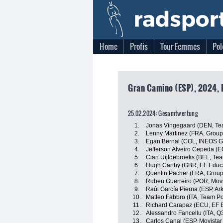
Home
Profis
Tour Femmes
Pol
Gran Camino (ESP), 2024, K
25.02.2024: Gesamtwertung
1.
Jonas Vingegaard (DEN, Tea
2.
Lenny Martinez (FRA, Grou
3.
Egan Bernal (COL, INEOS G
4.
Jefferson Alveiro Cepeda (
5.
Cian Uijtdebroeks (BEL, Tea
6.
Hugh Carthy (GBR, EF Educa
7.
Quentin Pacher (FRA, Grou
8.
Ruben Guerreiro (POR, Movi
9.
Raúl García Pierna (ESP, Ar
10.
Matteo Fabbro (ITA, Team Po
11.
Richard Carapaz (ECU, EF E
12.
Alessandro Fancellu (ITA, Q
13.
Carlos Canal (ESP, Movista