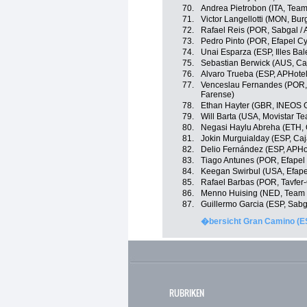
70.
Andrea Pietrobon (ITA, Team
71.
Victor Langellotti (MON, Bur
72.
Rafael Reis (POR, Sabgal / A
73.
Pedro Pinto (POR, Efapel Cy
74.
Unai Esparza (ESP, Illes Bal
75.
Sebastian Berwick (AUS, Ca
76.
Alvaro Trueba (ESP, APHotel
77.
Venceslau Fernandes (POR, A
Farense)
78.
Ethan Hayter (GBR, INEOS 
79.
Will Barta (USA, Movistar T
80.
Negasi Haylu Abreha (ETH, 
81.
Jokin Murguialday (ESP, Ca
82.
Delio Fernández (ESP, APHot
83.
Tiago Antunes (POR, Efapel 
84.
Keegan Swirbul (USA, Efape
85.
Rafael Barbas (POR, Tavfer
86.
Menno Huising (NED, Team V
87.
Guillermo Garcia (ESP, Sabga
�bersicht Gran Camino (E
RUBRIKEN