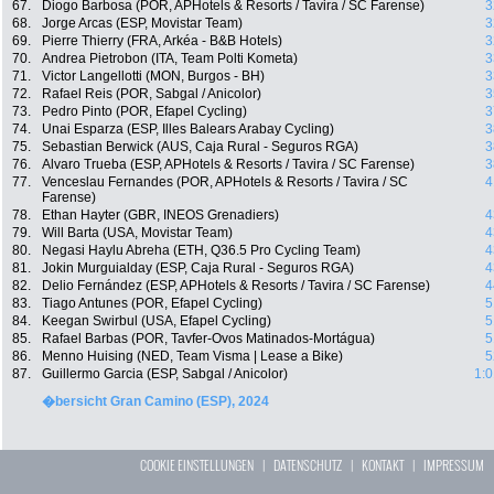
67.
Diogo Barbosa (POR, APHotels & Resorts / Tavira / SC Farense)
3
68.
Jorge Arcas (ESP, Movistar Team)
3
69.
Pierre Thierry (FRA, Arkéa - B&B Hotels)
3
70.
Andrea Pietrobon (ITA, Team Polti Kometa)
3
71.
Victor Langellotti (MON, Burgos - BH)
3
72.
Rafael Reis (POR, Sabgal / Anicolor)
3
73.
Pedro Pinto (POR, Efapel Cycling)
3
74.
Unai Esparza (ESP, Illes Balears Arabay Cycling)
3
75.
Sebastian Berwick (AUS, Caja Rural - Seguros RGA)
3
76.
Alvaro Trueba (ESP, APHotels & Resorts / Tavira / SC Farense)
3
77.
Venceslau Fernandes (POR, APHotels & Resorts / Tavira / SC
4
Farense)
78.
Ethan Hayter (GBR, INEOS Grenadiers)
4
79.
Will Barta (USA, Movistar Team)
4
80.
Negasi Haylu Abreha (ETH, Q36.5 Pro Cycling Team)
4
81.
Jokin Murguialday (ESP, Caja Rural - Seguros RGA)
4
82.
Delio Fernández (ESP, APHotels & Resorts / Tavira / SC Farense)
4
83.
Tiago Antunes (POR, Efapel Cycling)
5
84.
Keegan Swirbul (USA, Efapel Cycling)
5
85.
Rafael Barbas (POR, Tavfer-Ovos Matinados-Mortágua)
5
86.
Menno Huising (NED, Team Visma | Lease a Bike)
5
87.
Guillermo Garcia (ESP, Sabgal / Anicolor)
1:0
�bersicht Gran Camino (ESP), 2024
COOKIE EINSTELLUNGEN
|
DATENSCHUTZ
|
KONTAKT
|
IMPRESSUM