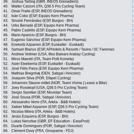
39.
Joshua Tarling (GBR, INEOS Grenadiers)
1
40.
Walter Calzoni (ITA, Q36.5 Pro Cycling Team)
1
41.
Omar Fraile (ESP, INEOS Grenadiers)
1
42.
Iván Cobo (ESP, Equipo Kern Pharma)
1
43.
Sinuhé Fernández (ESP, Burgos - BH)
1
44.
Urko Berrade (ESP, Equipo Kern Pharma)
1
45.
Pablo Castrillo (ESP, Equipo Kern Pharma)
2
46.
Mario Aparicio (ESP, Burgos - BH)
2
47.
Eugenio Sánchez (ESP, Equipo Kern Pharma)
2
48.
Enekoitz Azparren (ESP, Euskaltel - Euskadi)
2
49.
Samuel Blanco (ESP, APHotels & Resorts / Tavira / SC Farense)
2
50.
Andrew Vollmer (USA, Illes Balears Arabay Cycling)
2
51.
Mirco Maestri (ITA, Team Polti Kometa)
2
52.
Asier Etxeberria (ESP, Euskaltel - Euskadi)
2
53.
José Félix Parra (ESP, Equipo Kern Pharma)
2
54.
Mathias Bregnhøj (DEN, Sabgal / Anicolor)
2
55.
Joaquim Silva (POR, Efapel Cycling)
2
56.
Johannes Staune-mittet (NOR, Team Visma | Lease a Bike)
2
57.
Joey Rosskopf (USA, Q36.5 Pro Cycling Team)
2
58.
Sergio Samitier (ESP, Movistar Team)
2
59.
José Sousa (POR, Sabgal / Anicolor)
2
60.
Alessandro Verre (ITA, Arkéa - B&B Hotels)
2
61.
Xabier Mikel Azparren (ESP, Q36.5 Pro Cycling Team)
2
62.
Nicolas Milesi (ITA, Arkéa - B&B Hotels)
2
63.
Jesús Ezquerra (ESP, Burgos - BH)
3
64.
Lukas Nerurkar (GBR, EF Education - EasyPost)
3
65.
Duarte Domingues (POR, Sabgal / Anicolor)
3
66.
Clément Davy (FRA, Groupama - FDJ)
3