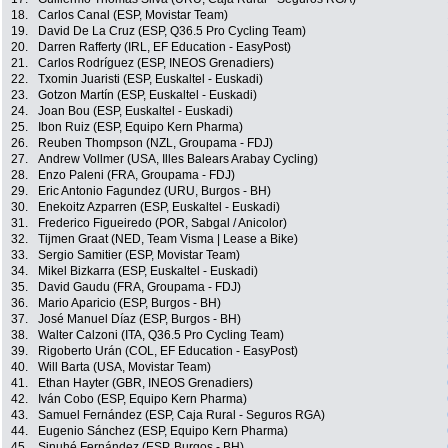
18.
Carlos Canal (ESP, Movistar Team)
19.
David De La Cruz (ESP, Q36.5 Pro Cycling Team)
20.
Darren Rafferty (IRL, EF Education - EasyPost)
21.
Carlos Rodríguez (ESP, INEOS Grenadiers)
22.
Txomin Juaristi (ESP, Euskaltel - Euskadi)
23.
Gotzon Martín (ESP, Euskaltel - Euskadi)
24.
Joan Bou (ESP, Euskaltel - Euskadi)
25.
Ibon Ruiz (ESP, Equipo Kern Pharma)
26.
Reuben Thompson (NZL, Groupama - FDJ)
27.
Andrew Vollmer (USA, Illes Balears Arabay Cycling)
28.
Enzo Paleni (FRA, Groupama - FDJ)
29.
Eric Antonio Fagundez (URU, Burgos - BH)
30.
Enekoitz Azparren (ESP, Euskaltel - Euskadi)
31.
Frederico Figueiredo (POR, Sabgal / Anicolor)
32.
Tijmen Graat (NED, Team Visma | Lease a Bike)
33.
Sergio Samitier (ESP, Movistar Team)
34.
Mikel Bizkarra (ESP, Euskaltel - Euskadi)
35.
David Gaudu (FRA, Groupama - FDJ)
36.
Mario Aparicio (ESP, Burgos - BH)
37.
José Manuel Díaz (ESP, Burgos - BH)
38.
Walter Calzoni (ITA, Q36.5 Pro Cycling Team)
39.
Rigoberto Urán (COL, EF Education - EasyPost)
40.
Will Barta (USA, Movistar Team)
41.
Ethan Hayter (GBR, INEOS Grenadiers)
42.
Iván Cobo (ESP, Equipo Kern Pharma)
43.
Samuel Fernández (ESP, Caja Rural - Seguros RGA)
44.
Eugenio Sánchez (ESP, Equipo Kern Pharma)
45.
Sinuhé Fernández (ESP, Burgos - BH)