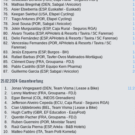
74.
Mathias Bregnhøj (DEN, Sabgal / Anicolor)
1
75.
Asier Etxeberria (ESP, Euskaltel - Euskadi)
1
76.
Keegan Swirbul (USA, Efapel Cycling)
1
77.
Tiago Antunes (POR, Efapel Cycling)
1
78.
José Sousa (POR, Sabgal / Anicolor)
1
79.
Jokin Murguialday (ESP, Caja Rural - Seguros RGA)
1
80.
Alvaro Trueba (ESP, APHotels & Resorts / Tavira / SC Farense)
1
81.
Delio Fernández (ESP, APHotels & Resorts / Tavira / SC Farense)
1
82.
Venceslau Fernandes (POR, APHotels & Resorts / Tavira / SC
1
Farense)
83.
Jesús Ezquerra (ESP, Burgos - BH)
1
84.
Rafael Barbas (POR, Tavfer-Ovos Matinados-Mortágua)
1
85.
Clément Davy (FRA, Groupama - FDJ)
1
86.
Pablo Castrillo (ESP, Equipo Kern Pharma)
1
87.
Guillermo Garcia (ESP, Sabgal / Anicolor)
2
25.02.2024: Gesamtwertung
1.
Jonas Vingegaard (DEN, Team Visma | Lease a Bike)
11:2
2.
Lenny Martinez (FRA, Groupama - FDJ)
3.
Egan Bernal (COL, INEOS Grenadiers)
4.
Jefferson Alveiro Cepeda (ECU, Caja Rural - Seguros RGA)
5.
Cian Uijtdebroeks (BEL, Team Visma | Lease a Bike)
6.
Hugh Carthy (GBR, EF Education - EasyPost)
7.
Quentin Pacher (FRA, Groupama - FDJ)
8.
Ruben Guerreiro (POR, Movistar Team)
9.
Raúl García Pierna (ESP, Arkéa - B&B Hotels)
10.
Matteo Fabbro (ITA, Team Polti Kometa)