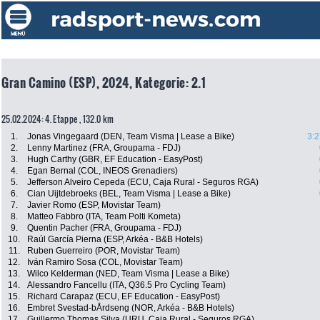
Gran Camino (ESP), 2024, Kategorie: 2.1
25.02.2024: 4. Etappe , 132.0 km
1.
Jonas Vingegaard (DEN, Team Visma | Lease a Bike)
3:2
2.
Lenny Martinez (FRA, Groupama - FDJ)
3.
Hugh Carthy (GBR, EF Education - EasyPost)
4.
Egan Bernal (COL, INEOS Grenadiers)
5.
Jefferson Alveiro Cepeda (ECU, Caja Rural - Seguros RGA)
6.
Cian Uijtdebroeks (BEL, Team Visma | Lease a Bike)
7.
Javier Romo (ESP, Movistar Team)
8.
Matteo Fabbro (ITA, Team Polti Kometa)
9.
Quentin Pacher (FRA, Groupama - FDJ)
10.
Raúl García Pierna (ESP, Arkéa - B&B Hotels)
11.
Ruben Guerreiro (POR, Movistar Team)
12.
Iván Ramiro Sosa (COL, Movistar Team)
13.
Wilco Kelderman (NED, Team Visma | Lease a Bike)
14.
Alessandro Fancellu (ITA, Q36.5 Pro Cycling Team)
15.
Richard Carapaz (ECU, EF Education - EasyPost)
16.
Embret Svestad-bÅrdseng (NOR, Arkéa - B&B Hotels)
17.
Guillermo Thomas Silva (URU, Caja Rural - Seguros RGA)