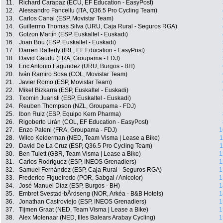
11.
Richard Carapaz (ECU, EF Education - EasyPost)
12.
Alessandro Fancellu (ITA, Q36.5 Pro Cycling Team)
13.
Carlos Canal (ESP, Movistar Team)
14.
Guillermo Thomas Silva (URU, Caja Rural - Seguros RGA)
15.
Gotzon Martín (ESP, Euskaltel - Euskadi)
16.
Joan Bou (ESP, Euskaltel - Euskadi)
17.
Darren Rafferty (IRL, EF Education - EasyPost)
18.
David Gaudu (FRA, Groupama - FDJ)
19.
Eric Antonio Fagundez (URU, Burgos - BH)
20.
Iván Ramiro Sosa (COL, Movistar Team)
21.
Javier Romo (ESP, Movistar Team)
22.
Mikel Bizkarra (ESP, Euskaltel - Euskadi)
23.
Txomin Juaristi (ESP, Euskaltel - Euskadi)
24.
Reuben Thompson (NZL, Groupama - FDJ)
25.
Ibon Ruiz (ESP, Equipo Kern Pharma)
26.
Rigoberto Urán (COL, EF Education - EasyPost)
27.
Enzo Paleni (FRA, Groupama - FDJ)
1
28.
Wilco Kelderman (NED, Team Visma | Lease a Bike)
1
29.
David De La Cruz (ESP, Q36.5 Pro Cycling Team)
1
30.
Ben Tulett (GBR, Team Visma | Lease a Bike)
1
31.
Carlos Rodríguez (ESP, INEOS Grenadiers)
1
32.
Samuel Fernández (ESP, Caja Rural - Seguros RGA)
1
33.
Frederico Figueiredo (POR, Sabgal / Anicolor)
1
34.
José Manuel Díaz (ESP, Burgos - BH)
1
35.
Embret Svestad-bÅrdseng (NOR, Arkéa - B&B Hotels)
1
36.
Jonathan Castroviejo (ESP, INEOS Grenadiers)
1
37.
Tijmen Graat (NED, Team Visma | Lease a Bike)
1
38.
Alex Molenaar (NED, Illes Balears Arabay Cycling)
1