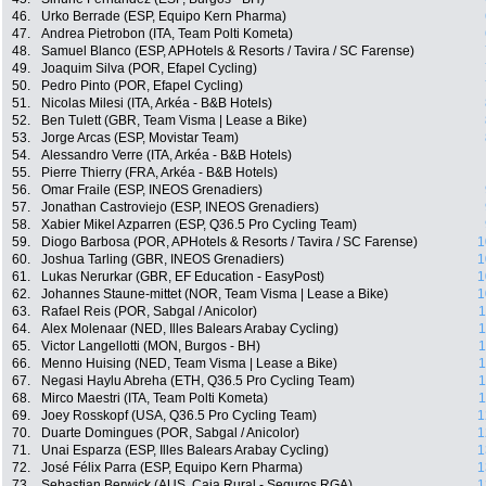
46.
Urko Berrade (ESP, Equipo Kern Pharma)
47.
Andrea Pietrobon (ITA, Team Polti Kometa)
48.
Samuel Blanco (ESP, APHotels & Resorts / Tavira / SC Farense)
49.
Joaquim Silva (POR, Efapel Cycling)
50.
Pedro Pinto (POR, Efapel Cycling)
51.
Nicolas Milesi (ITA, Arkéa - B&B Hotels)
52.
Ben Tulett (GBR, Team Visma | Lease a Bike)
53.
Jorge Arcas (ESP, Movistar Team)
54.
Alessandro Verre (ITA, Arkéa - B&B Hotels)
55.
Pierre Thierry (FRA, Arkéa - B&B Hotels)
56.
Omar Fraile (ESP, INEOS Grenadiers)
57.
Jonathan Castroviejo (ESP, INEOS Grenadiers)
58.
Xabier Mikel Azparren (ESP, Q36.5 Pro Cycling Team)
59.
Diogo Barbosa (POR, APHotels & Resorts / Tavira / SC Farense)
1
60.
Joshua Tarling (GBR, INEOS Grenadiers)
1
61.
Lukas Nerurkar (GBR, EF Education - EasyPost)
1
62.
Johannes Staune-mittet (NOR, Team Visma | Lease a Bike)
1
63.
Rafael Reis (POR, Sabgal / Anicolor)
1
64.
Alex Molenaar (NED, Illes Balears Arabay Cycling)
1
65.
Victor Langellotti (MON, Burgos - BH)
1
66.
Menno Huising (NED, Team Visma | Lease a Bike)
1
67.
Negasi Haylu Abreha (ETH, Q36.5 Pro Cycling Team)
1
68.
Mirco Maestri (ITA, Team Polti Kometa)
1
69.
Joey Rosskopf (USA, Q36.5 Pro Cycling Team)
1
70.
Duarte Domingues (POR, Sabgal / Anicolor)
1
71.
Unai Esparza (ESP, Illes Balears Arabay Cycling)
1
72.
José Félix Parra (ESP, Equipo Kern Pharma)
1
73.
Sebastian Berwick (AUS, Caja Rural - Seguros RGA)
1