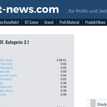
en-Rundfahrt
KT-Szene
Gravel
Profi-Material
Produkt-News
07, Kategorie: 2.1
 des Jeux)
3:49:41
 Telecom)
0:00
d'Epargne)
0:00
gricole)
0:00
ise des Jeux)
0:00
- Shimano)
0:05
le)
0:36
Telecom)
0:38
 des Jeux)
0:38
icole)
0:38
Steady