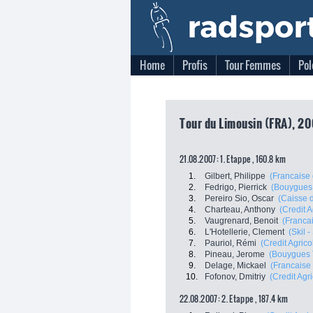
Home
Profis
Tour Femmes
Pol
Tour du Limousin (FRA), 20
21.08.2007: 1. Etappe , 160.8 km
1.
Gilbert, Philippe
(Francaise
2.
Fedrigo, Pierrick
(Bouygues
3.
Pereiro Sio, Oscar
(Caisse 
4.
Charteau, Anthony
(Credit A
5.
Vaugrenard, Benoit
(Franca
6.
L'Hotellerie, Clement
(Skil 
7.
Pauriol, Rémi
(Credit Agrico
8.
Pineau, Jerome
(Bouygues 
9.
Delage, Mickael
(Francaise
10.
Fofonov, Dmitriy
(Credit Agr
22.08.2007: 2. Etappe , 187.4 km