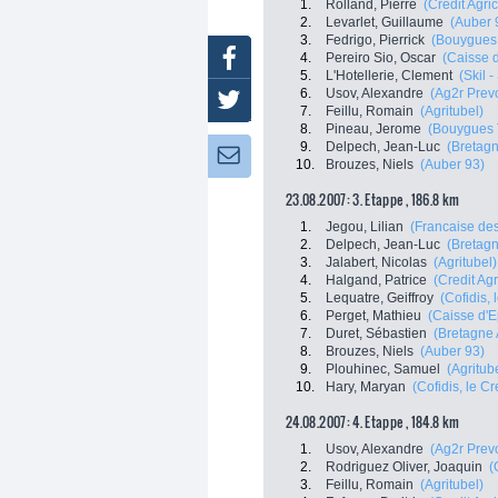
1.
Rolland, Pierre
(Credit Agri
2.
Levarlet, Guillaume
(Auber 
3.
Fedrigo, Pierrick
(Bouygues
Facebook
4.
Pereiro Sio, Oscar
(Caisse 
5.
L'Hotellerie, Clement
(Skil 
6.
Usov, Alexandre
(Ag2r Prev
Twitter
7.
Feillu, Romain
(Agritubel)
8.
Pineau, Jerome
(Bouygues 
9.
Delpech, Jean-Luc
(Bretag
Newsletter:
10.
Brouzes, Niels
(Auber 93)
23.08.2007: 3. Etappe , 186.8 km
1.
Jegou, Lilian
(Francaise de
2.
Delpech, Jean-Luc
(Bretag
3.
Jalabert, Nicolas
(Agritubel)
4.
Halgand, Patrice
(Credit Agr
5.
Lequatre, Geiffroy
(Cofidis, 
6.
Perget, Mathieu
(Caisse d'
7.
Duret, Sébastien
(Bretagne 
8.
Brouzes, Niels
(Auber 93)
9.
Plouhinec, Samuel
(Agritub
10.
Hary, Maryan
(Cofidis, le Cr
24.08.2007: 4. Etappe , 184.8 km
1.
Usov, Alexandre
(Ag2r Prev
2.
Rodriguez Oliver, Joaquin
(
3.
Feillu, Romain
(Agritubel)