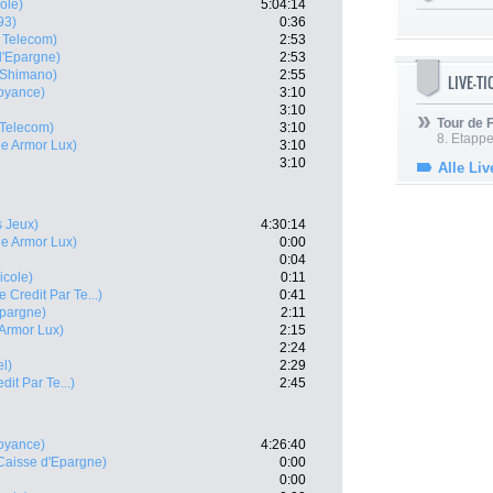
cole)
5:04:14
93)
0:36
 Telecom)
2:53
d'Epargne)
2:53
- Shimano)
2:55
LIVE-T
oyance)
3:10
3:10
Tour de
Telecom)
3:10
8. Etappe
ne Armor Lux)
3:10
3:10
Alle Liv
s Jeux)
4:30:14
ne Armor Lux)
0:00
0:04
icole)
0:11
le Credit Par Te...)
0:41
Epargne)
2:11
Armor Lux)
2:15
2:24
el)
2:29
edit Par Te...)
2:45
oyance)
4:26:40
Caisse d'Epargne)
0:00
0:00