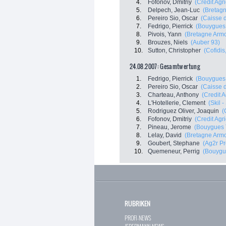
4.
Fofonov, Dmitriy
(Credit Agr
5.
Delpech, Jean-Luc
(Bretag
6.
Pereiro Sio, Oscar
(Caisse 
7.
Fedrigo, Pierrick
(Bouygues
8.
Pivois, Yann
(Bretagne Armo
9.
Brouzes, Niels
(Auber 93)
10.
Sutton, Christopher
(Cofidis,
24.08.2007: Gesamtwertung
1.
Fedrigo, Pierrick
(Bouygues
2.
Pereiro Sio, Oscar
(Caisse 
3.
Charteau, Anthony
(Credit A
4.
L'Hotellerie, Clement
(Skil 
5.
Rodriguez Oliver, Joaquin
(
6.
Fofonov, Dmitriy
(Credit Agr
7.
Pineau, Jerome
(Bouygues 
8.
Lelay, David
(Bretagne Armo
9.
Goubert, Stephane
(Ag2r P
10.
Quemeneur, Perrig
(Bouygu
RUBRIKEN
PROFI-NEWS