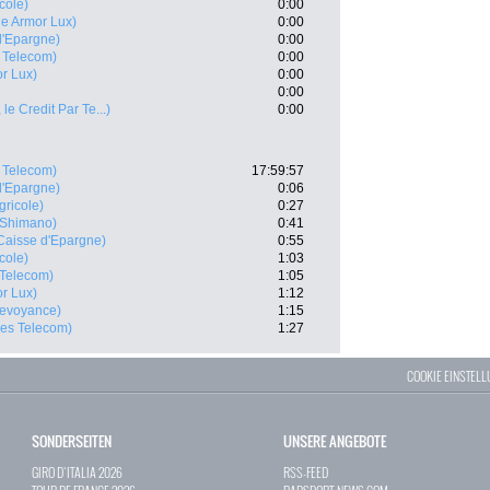
icole)
0:00
ne Armor Lux)
0:00
d'Epargne)
0:00
 Telecom)
0:00
r Lux)
0:00
0:00
 le Credit Par Te...)
0:00
 Telecom)
17:59:57
d'Epargne)
0:06
gricole)
0:27
- Shimano)
0:41
Caisse d'Epargne)
0:55
icole)
1:03
Telecom)
1:05
r Lux)
1:12
revoyance)
1:15
es Telecom)
1:27
COOKIE EINSTEL
SONDERSEITEN
UNSERE ANGEBOTE
GIRO D`ITALIA 2026
RSS-FEED