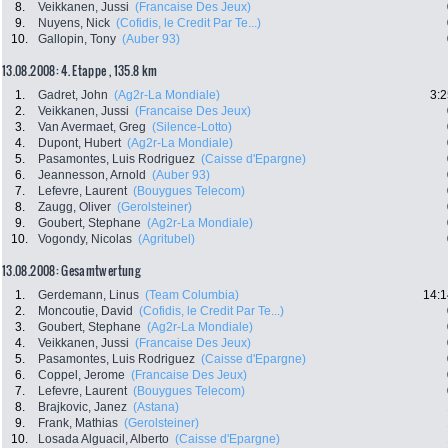
8.
Veikkanen, Jussi
(Francaise Des Jeux)
9.
Nuyens, Nick
(Cofidis, le Credit Par Te...)
10.
Gallopin, Tony
(Auber 93)
13.08.2008: 4. Etappe , 135.8 km
1.
Gadret, John
(Ag2r-La Mondiale)
3:2
2.
Veikkanen, Jussi
(Francaise Des Jeux)
3.
Van Avermaet, Greg
(Silence-Lotto)
4.
Dupont, Hubert
(Ag2r-La Mondiale)
5.
Pasamontes, Luis Rodriguez
(Caisse d'Epargne)
6.
Jeannesson, Arnold
(Auber 93)
7.
Lefevre, Laurent
(Bouygues Telecom)
8.
Zaugg, Oliver
(Gerolsteiner)
9.
Goubert, Stephane
(Ag2r-La Mondiale)
10.
Vogondy, Nicolas
(Agritubel)
13.08.2008: Gesamtwertung
1.
Gerdemann, Linus
(Team Columbia)
14:1
2.
Moncoutie, David
(Cofidis, le Credit Par Te...)
3.
Goubert, Stephane
(Ag2r-La Mondiale)
4.
Veikkanen, Jussi
(Francaise Des Jeux)
5.
Pasamontes, Luis Rodriguez
(Caisse d'Epargne)
6.
Coppel, Jerome
(Francaise Des Jeux)
7.
Lefevre, Laurent
(Bouygues Telecom)
8.
Brajkovic, Janez
(Astana)
9.
Frank, Mathias
(Gerolsteiner)
10.
Losada Alguacil, Alberto
(Caisse d'Epargne)