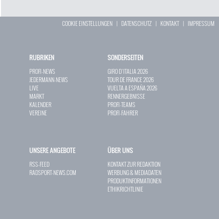
COOKIE EINSTELLUNGEN
|
DATENSCHUTZ
|
KONTAKT
|
IMPRESSUM
RUBRIKEN
SONDERSEITEN
PROFI-NEWS
GIRO D`ITALIA 2026
JEDERMANN-NEWS
TOUR DE FRANCE 2026
LIVE
VUELTA A ESPAÑA 2026
MARKT
RENNERGEBNISSE
KALENDER
PROFI-TEAMS
VEREINE
PROFI-FAHRER
UNSERE ANGEBOTE
ÜBER UNS
RSS-FEED
KONTAKT ZUR REDAKTION
RADSPORT-NEWS.COM
WERBUNG & MEDIADATEN
PRODUKTINFORMATIONEN
ETHIKRICHTLINIE