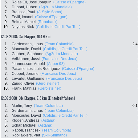
5.
Rojas Gil, José Joaquin
(Caisse d'Epargne)
6.
Dupont, Hubert
(Ag2r-La Mondiale)
7.
Brousse, Paul
(A-Style Somn)
8.
Erviti, Imanol
(Caisse d'Epargne)
9.
Beima, Marcel
(Rabobank)
10.
Nuyens, Nick
(Cofidis, le Credit Par Te...)
12.08.2008: 3a. Etappe , 104.9 km
1.
Gerdemann, Linus
(Team Columbia)
2:4
2.
Moncoutie, David
(Cofidis, le Credit Par Te...)
3.
Goubert, Stephane
(Ag2r-La Mondiale)
4.
Veikkanen, Jussi
(Francaise Des Jeux)
5.
Jeannesson, Arnold
(Auber 93)
6.
Pasamontes, Luis Rodriguez
(Caisse d'Epargne)
7.
Coppel, Jerome
(Francaise Des Jeux)
8.
Levarlet, Guillaume
(Francaise Des Jeux)
9.
Zaugg, Oliver
(Gerolsteiner)
10.
Frank, Mathias
(Gerolsteiner)
12.08.2008: 3b. Etappe , 7.3 km (Einzelzeitfahren)
1.
Martin, Tony
(Team Columbia)
0:1
2.
Gerdemann, Linus
(Team Columbia)
3.
Moncoutie, David
(Cofidis, le Credit Par Te...)
4.
Klöden, Andreas
(Astana)
5.
Schär, Michael
(Astana)
6.
Rabon, Frantisek
(Team Columbia)
7.
Rooijakkers, Piet
(Skil-Shimano)