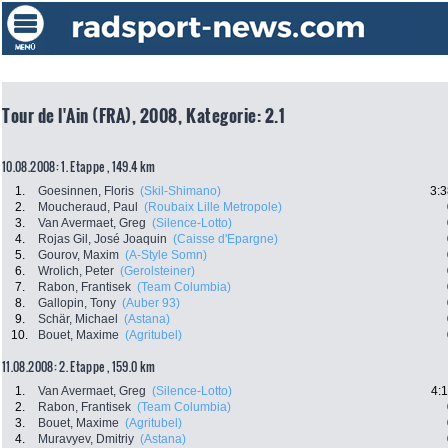
Tour de l'Ain (FRA), 2008, Kategorie: 2.1
10.08.2008: 1. Etappe , 149.4 km
1.
Goesinnen, Floris
(Skil-Shimano)
3:3
2.
Moucheraud, Paul
(Roubaix Lille Metropole)
3.
Van Avermaet, Greg
(Silence-Lotto)
4.
Rojas Gil, José Joaquin
(Caisse d'Epargne)
5.
Gourov, Maxim
(A-Style Somn)
6.
Wrolich, Peter
(Gerolsteiner)
7.
Rabon, Frantisek
(Team Columbia)
8.
Gallopin, Tony
(Auber 93)
9.
Schär, Michael
(Astana)
10.
Bouet, Maxime
(Agritubel)
11.08.2008: 2. Etappe , 159.0 km
1.
Van Avermaet, Greg
(Silence-Lotto)
4:
2.
Rabon, Frantisek
(Team Columbia)
3.
Bouet, Maxime
(Agritubel)
4.
Muravyev, Dmitriy
(Astana)