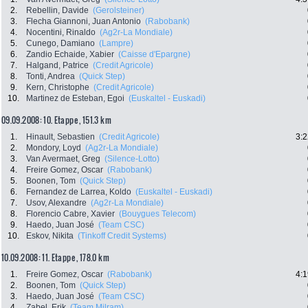
2.
Rebellin, Davide
(Gerolsteiner)
3.
Flecha Giannoni, Juan Antonio
(Rabobank)
4.
Nocentini, Rinaldo
(Ag2r-La Mondiale)
5.
Cunego, Damiano
(Lampre)
6.
Zandio Echaide, Xabier
(Caisse d'Epargne)
7.
Halgand, Patrice
(Credit Agricole)
8.
Tonti, Andrea
(Quick Step)
9.
Kern, Christophe
(Credit Agricole)
10.
Martinez de Esteban, Egoi
(Euskaltel - Euskadi)
09.09.2008: 10. Etappe , 151.3 km
1.
Hinault, Sebastien
(Credit Agricole)
3:2
2.
Mondory, Loyd
(Ag2r-La Mondiale)
3.
Van Avermaet, Greg
(Silence-Lotto)
4.
Freire Gomez, Oscar
(Rabobank)
5.
Boonen, Tom
(Quick Step)
6.
Fernandez de Larrea, Koldo
(Euskaltel - Euskadi)
7.
Usov, Alexandre
(Ag2r-La Mondiale)
8.
Florencio Cabre, Xavier
(Bouygues Telecom)
9.
Haedo, Juan José
(Team CSC)
10.
Eskov, Nikita
(Tinkoff Credit Systems)
10.09.2008: 11. Etappe , 178.0 km
1.
Freire Gomez, Oscar
(Rabobank)
4:1
2.
Boonen, Tom
(Quick Step)
3.
Haedo, Juan José
(Team CSC)
4.
Zabel, Erik
(Team Milram)