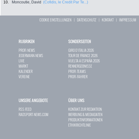
10.
Moncoutie, David
(Cofidis, le Credit Par Te...)
COOKIE EINSTELLUNGEN
|
DATENSCHUTZ
|
KONTAKT
|
IMPRESSUM
RUBRIKEN
SONDERSEITEN
PROFI-NEWS
GIRO D`ITALIA 2026
JEDERMANN-NEWS
TOUR DE FRANCE 2026
LIVE
VUELTA A ESPAÑA 2026
MARKT
RENNERGEBNISSE
KALENDER
PROFI-TEAMS
VEREINE
PROFI-FAHRER
UNSERE ANGEBOTE
ÜBER UNS
RSS-FEED
KONTAKT ZUR REDAKTION
RADSPORT-NEWS.COM
WERBUNG & MEDIADATEN
PRODUKTINFORMATIONEN
ETHIKRICHTLINIE