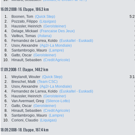
16.09.2008: 16. Etappe , 186.3 km
1.
Boonen, Tom
(Quick Step)
5:2
2.
Pozzato, Filippo
(Liquigas)
3.
Haussler, Heinrich
(Gerolsteiner)
4.
Delage, Mickael
(Francaise Des Jeux)
5.
Vaitkus, Tomas
(Astana)
6.
Fernandez de Larrea, Koldo
(Euskaltel - Euskadi)
7.
Usov, Alexandre
(Ag2r-La Mondiale)
8.
Santambrogio, Mauro
(Lampre)
9.
Gatto, Oscar
(Gerolsteiner)
10.
Hinault, Sebastien
(Credit Agricole)
17.09.2008: 17. Etappe , 148.2 km
1.
Weylandt, Wouter
(Quick Step)
3:1
2.
Breschel, Matti
(Team CSC)
3.
Usov, Alexandre
(Ag2r-La Mondiale)
4.
Fernandez de Larrea, Koldo
(Euskaltel - Euskadi)
5.
Haussler, Heinrich
(Gerolsteiner)
6.
Van Avermaet, Greg
(Silence-Lotto)
7.
Gatto, Oscar
(Gerolsteiner)
8.
Hinault, Sebastien
(Credit Agricole)
9.
Santambrogio, Mauro
(Lampre)
10.
Corioni, Claudio
(Liquigas)
18.09.2008: 18. Etappe , 167.4 km