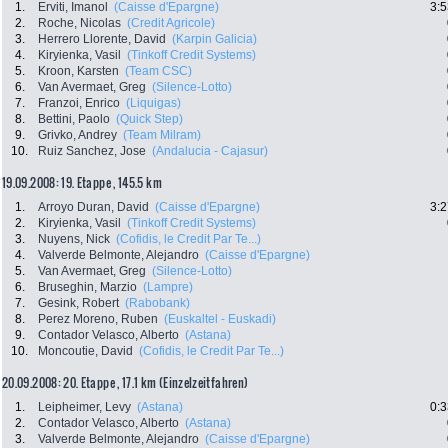
1.
Erviti, Imanol
(Caisse d'Epargne)
3:5
2.
Roche, Nicolas
(Credit Agricole)
3.
Herrero Llorente, David
(Karpin Galicia)
4.
Kiryienka, Vasil
(Tinkoff Credit Systems)
5.
Kroon, Karsten
(Team CSC)
6.
Van Avermaet, Greg
(Silence-Lotto)
7.
Franzoi, Enrico
(Liquigas)
8.
Bettini, Paolo
(Quick Step)
9.
Grivko, Andrey
(Team Milram)
10.
Ruiz Sanchez, Jose
(Andalucia - Cajasur)
19.09.2008: 19. Etappe , 145.5 km
1.
Arroyo Duran, David
(Caisse d'Epargne)
3:2
2.
Kiryienka, Vasil
(Tinkoff Credit Systems)
3.
Nuyens, Nick
(Cofidis, le Credit Par Te...)
4.
Valverde Belmonte, Alejandro
(Caisse d'Epargne)
5.
Van Avermaet, Greg
(Silence-Lotto)
6.
Bruseghin, Marzio
(Lampre)
7.
Gesink, Robert
(Rabobank)
8.
Perez Moreno, Ruben
(Euskaltel - Euskadi)
9.
Contador Velasco, Alberto
(Astana)
10.
Moncoutie, David
(Cofidis, le Credit Par Te...)
20.09.2008: 20. Etappe , 17.1 km (Einzelzeitfahren)
1.
Leipheimer, Levy
(Astana)
0:3
2.
Contador Velasco, Alberto
(Astana)
3.
Valverde Belmonte, Alejandro
(Caisse d'Epargne)