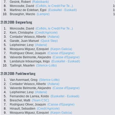
7.
Gesink, Robert
(Rabobank)
8.
Moncoutie, David
(Cofidis, le Credit Par Te...)
1
9.
Martinez de Esteban, Egoi
(Euskaltel - Euskadi)
1
10.
Bruseghin, Marzio
(Lampre)
1
21.09.2008: Bergwertung
1.
Moncoutie, David
(Cofidis, le Credit Par Te...)
2.
Kern, Christophe
(Credit Agricole)
3.
Contador Velasco, Alberto
(Astana)
4.
Garate, Juan Manuel
(Quick Step)
5.
Leipheimer, Levy
(Astana)
6.
Mosquera Miguez, Ezequiel
(Karpin Galicia)
7.
Rodriguez Oliver, Joaquin
(Caisse d'Epargne)
8.
Valverde Belmonte, Alejandro
(Caisse d'Epargne)
9.
Landaluze Intxaurraga, Inigo
(Euskaltel - Euskadi)
10.
Tjallingii, Maarten
(Silence-Lotto)
21.09.2008: Punktewertung
1.
Van Avermaet, Greg
(Silence-Lotto)
2.
Contador Velasco, Alberto
(Astana)
3.
Valverde Belmonte, Alejandro
(Caisse d'Epargne)
4.
Leipheimer, Levy
(Astana)
5.
Fernandez de Larrea, Koldo
(Euskaltel - Euskadi)
6.
Breschel, Matti
(Team CSC)
7.
Rodriguez Oliver, Joaquin
(Caisse d'Epargne)
8.
Hinault, Sebastien
(Credit Agricole)
9.
Mosquera Miguez, Ezequiel
(Karpin Galicia)