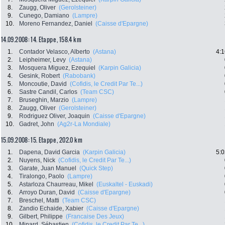
8.
Zaugg, Oliver
(Gerolsteiner)
9.
Cunego, Damiano
(Lampre)
10.
Moreno Fernandez, Daniel
(Caisse d'Epargne)
14.09.2008: 14. Etappe , 158.4 km
1.
Contador Velasco, Alberto
(Astana)
4:1
2.
Leipheimer, Levy
(Astana)
3.
Mosquera Miguez, Ezequiel
(Karpin Galicia)
4.
Gesink, Robert
(Rabobank)
5.
Moncoutie, David
(Cofidis, le Credit Par Te...)
6.
Sastre Candil, Carlos
(Team CSC)
7.
Bruseghin, Marzio
(Lampre)
8.
Zaugg, Oliver
(Gerolsteiner)
9.
Rodriguez Oliver, Joaquin
(Caisse d'Epargne)
10.
Gadret, John
(Ag2r-La Mondiale)
15.09.2008: 15. Etappe , 202.0 km
1.
Dapena, David Garcia
(Karpin Galicia)
5:0
2.
Nuyens, Nick
(Cofidis, le Credit Par Te...)
3.
Garate, Juan Manuel
(Quick Step)
4.
Tiralongo, Paolo
(Lampre)
5.
Astarloza Chaurreau, Mikel
(Euskaltel - Euskadi)
6.
Arroyo Duran, David
(Caisse d'Epargne)
7.
Breschel, Matti
(Team CSC)
8.
Zandio Echaide, Xabier
(Caisse d'Epargne)
9.
Gilbert, Philippe
(Francaise Des Jeux)
10.
Minard, Sébastien
(Cofidis, le Credit Par Te...)