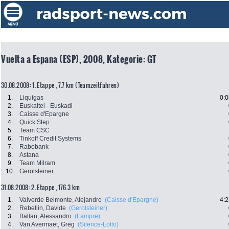
Vuelta a Espana (ESP), 2008, Kategorie: GT
30.08.2008: 1. Etappe , 7.7 km (Teamzeitfahren)
1.
Liquigas
0:0
2.
Euskaltel - Euskadi
3.
Caisse d'Epargne
4.
Quick Step
5.
Team CSC
6.
Tinkoff Credit Systems
7.
Rabobank
8.
Astana
9.
Team Milram
10.
Gerolsteiner
31.08.2008: 2. Etappe , 176.3 km
1.
Valverde Belmonte, Alejandro
(Caisse d'Epargne)
4:2
2.
Rebellin, Davide
(Gerolsteiner)
3.
Ballan, Alessandro
(Lampre)
4.
Van Avermaet, Greg
(Silence-Lotto)