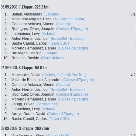
06.09.2008: 7. Etappe , 223.2 km
1.
Ballan, Alessandro
(Lampre)
6:1
2.
Mosquera Miguez, Ezequiel
(Karpin Galicia)
3.
Contador Velasco, Alberto
(Astana)
4.
Rodriguez Oliver, Joaquin
(Caisse d'Epargne)
5.
Leipheimer, Levy
(Astana)
6.
Anton Hernandez, Igor
(Euskaltel - Euskadi)
7.
Sastre Candil, Carlos
(Team CSC)
8.
Moreno Fernandez, Daniel
(Caisse d'Epargne)
9.
Bruseghin, Marzio
(Lampre)
10.
Rebellin, Davide
(Gerolsteiner)
07.09.2008: 8. Etappe , 151.0 km
1.
Moncoutie, David
(Cofidis, le Credit Par Te...)
4:2
2.
Valverde Belmonte, Alejandro
(Caisse d'Epargne)
3.
Contador Velasco, Alberto
(Astana)
4.
Anton Hernandez, Igor
(Euskaltel - Euskadi)
5.
Rodriguez Oliver, Joaquin
(Caisse d'Epargne)
6.
Moreno Fernandez, Daniel
(Caisse d'Epargne)
7.
Zaugg, Oliver
(Gerolsteiner)
8.
Leipheimer, Levy
(Astana)
9.
Arroyo Duran, David
(Caisse d'Epargne)
10.
Sastre Candil, Carlos
(Team CSC)
08.09.2008: 9. Etappe , 200.8 km
1.
Van Avermaet, Greg
(Silence-Lotto)
4:5