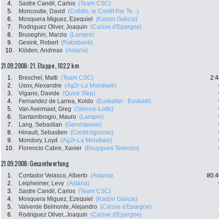
4.
Sastre Candil, Carlos
(Team CSC)
5.
Moncoutie, David
(Cofidis, le Credit Par Te...)
6.
Mosquera Miguez, Ezequiel
(Karpin Galicia)
7.
Rodriguez Oliver, Joaquin
(Caisse d'Epargne)
8.
Bruseghin, Marzio
(Lampre)
9.
Gesink, Robert
(Rabobank)
10.
Klöden, Andreas
(Astana)
21.09.2008: 21. Etappe , 102.2 km
1.
Breschel, Matti
(Team CSC)
2:4
2.
Usov, Alexandre
(Ag2r-La Mondiale)
3.
Vigano, Davide
(Quick Step)
4.
Fernandez de Larrea, Koldo
(Euskaltel - Euskadi)
5.
Van Avermaet, Greg
(Silence-Lotto)
6.
Santambrogio, Mauro
(Lampre)
7.
Lang, Sebastian
(Gerolsteiner)
8.
Hinault, Sebastien
(Credit Agricole)
9.
Mondory, Loyd
(Ag2r-La Mondiale)
10.
Florencio Cabre, Xavier
(Bouygues Telecom)
21.09.2008: Gesamtwertung
1.
Contador Velasco, Alberto
(Astana)
80:4
2.
Leipheimer, Levy
(Astana)
3.
Sastre Candil, Carlos
(Team CSC)
4.
Mosquera Miguez, Ezequiel
(Karpin Galicia)
5.
Valverde Belmonte, Alejandro
(Caisse d'Epargne)
6.
Rodriguez Oliver, Joaquin
(Caisse d'Epargne)