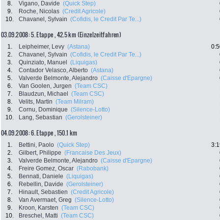
8.
Vigano, Davide
(Quick Step)
9.
Roche, Nicolas
(Credit Agricole)
10.
Chavanel, Sylvain
(Cofidis, le Credit Par Te...)
03.09.2008: 5. Etappe , 42.5 km (Einzelzeitfahren)
1.
Leipheimer, Levy
(Astana)
0:5
2.
Chavanel, Sylvain
(Cofidis, le Credit Par Te...)
3.
Quinziato, Manuel
(Liquigas)
4.
Contador Velasco, Alberto
(Astana)
5.
Valverde Belmonte, Alejandro
(Caisse d'Epargne)
6.
Van Goolen, Jurgen
(Team CSC)
7.
Blaudzun, Michael
(Team CSC)
8.
Velits, Martin
(Team Milram)
9.
Cornu, Dominique
(Silence-Lotto)
10.
Lang, Sebastian
(Gerolsteiner)
04.09.2008: 6. Etappe , 150.1 km
1.
Bettini, Paolo
(Quick Step)
3:1
2.
Gilbert, Philippe
(Francaise Des Jeux)
3.
Valverde Belmonte, Alejandro
(Caisse d'Epargne)
4.
Freire Gomez, Oscar
(Rabobank)
5.
Bennati, Daniele
(Liquigas)
6.
Rebellin, Davide
(Gerolsteiner)
7.
Hinault, Sebastien
(Credit Agricole)
8.
Van Avermaet, Greg
(Silence-Lotto)
9.
Kroon, Karsten
(Team CSC)
10.
Breschel, Matti
(Team CSC)