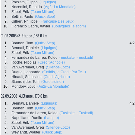
5.
Pozzato, Filippo
(Liquigas)
6.
Nocentini, Rinaldo
(Ag2r-La Mondiale)
7.
Zabel, Erik
(Team Milram)
8.
Bettini, Paolo
(Quick Step)
9.
Gilbert, Philippe
(Francaise Des Jeux)
10.
Florencio Cabre, Xavier
(Bouygues Telecom)
01.09.2008: 3. Etappe , 168.6 km
1.
Boonen, Tom
(Quick Step)
4:2
2.
Bennati, Daniele
(Liquigas)
3.
Zabel, Erik
(Team Milram)
4.
Fernandez de Larrea, Koldo
(Euskaltel - Euskadi)
5.
Roche, Nicolas
(Credit Agricole)
6.
Van Avermaet, Greg
(Silence-Lotto)
7.
Duque, Leonardo
(Cofidis, le Credit Par Te...)
8.
Hinault, Sebastien
(Credit Agricole)
9.
Stamsnijder, Tom
(Gerolsteiner)
10.
Mondory, Loyd
(Ag2r-La Mondiale)
02.09.2008: 4. Etappe , 170.0 km
1.
Bennati, Daniele
(Liquigas)
4:2
2.
Boonen, Tom
(Quick Step)
3.
Fernandez de Larrea, Koldo
(Euskaltel - Euskadi)
4.
Napolitano, Danilo
(Lampre)
5.
Zabel, Erik
(Team Milram)
6.
Van Avermaet, Greg
(Silence-Lotto)
7.
Weylandt, Wouter
(Quick Step)