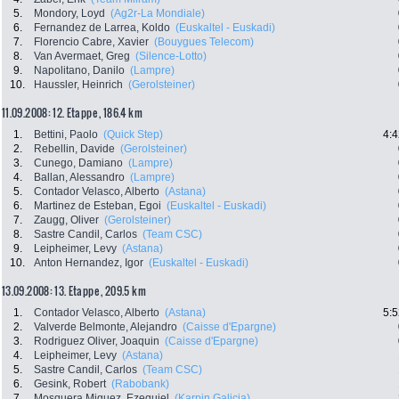
5.
Mondory, Loyd
(Ag2r-La Mondiale)
6.
Fernandez de Larrea, Koldo
(Euskaltel - Euskadi)
7.
Florencio Cabre, Xavier
(Bouygues Telecom)
8.
Van Avermaet, Greg
(Silence-Lotto)
9.
Napolitano, Danilo
(Lampre)
10.
Haussler, Heinrich
(Gerolsteiner)
11.09.2008: 12. Etappe , 186.4 km
1.
Bettini, Paolo
(Quick Step)
4:4
2.
Rebellin, Davide
(Gerolsteiner)
3.
Cunego, Damiano
(Lampre)
4.
Ballan, Alessandro
(Lampre)
5.
Contador Velasco, Alberto
(Astana)
6.
Martinez de Esteban, Egoi
(Euskaltel - Euskadi)
7.
Zaugg, Oliver
(Gerolsteiner)
8.
Sastre Candil, Carlos
(Team CSC)
9.
Leipheimer, Levy
(Astana)
10.
Anton Hernandez, Igor
(Euskaltel - Euskadi)
13.09.2008: 13. Etappe , 209.5 km
1.
Contador Velasco, Alberto
(Astana)
5:5
2.
Valverde Belmonte, Alejandro
(Caisse d'Epargne)
3.
Rodriguez Oliver, Joaquin
(Caisse d'Epargne)
4.
Leipheimer, Levy
(Astana)
5.
Sastre Candil, Carlos
(Team CSC)
6.
Gesink, Robert
(Rabobank)
7.
Mosquera Miguez, Ezequiel
(Karpin Galicia)