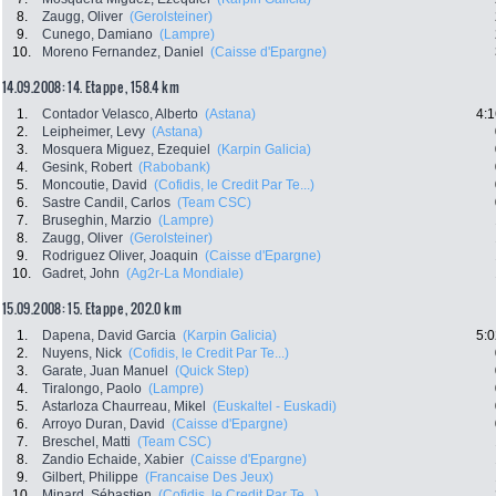
8.
Zaugg, Oliver
(Gerolsteiner)
9.
Cunego, Damiano
(Lampre)
10.
Moreno Fernandez, Daniel
(Caisse d'Epargne)
14.09.2008: 14. Etappe , 158.4 km
1.
Contador Velasco, Alberto
(Astana)
4:1
2.
Leipheimer, Levy
(Astana)
3.
Mosquera Miguez, Ezequiel
(Karpin Galicia)
4.
Gesink, Robert
(Rabobank)
5.
Moncoutie, David
(Cofidis, le Credit Par Te...)
6.
Sastre Candil, Carlos
(Team CSC)
7.
Bruseghin, Marzio
(Lampre)
8.
Zaugg, Oliver
(Gerolsteiner)
9.
Rodriguez Oliver, Joaquin
(Caisse d'Epargne)
10.
Gadret, John
(Ag2r-La Mondiale)
15.09.2008: 15. Etappe , 202.0 km
1.
Dapena, David Garcia
(Karpin Galicia)
5:0
2.
Nuyens, Nick
(Cofidis, le Credit Par Te...)
3.
Garate, Juan Manuel
(Quick Step)
4.
Tiralongo, Paolo
(Lampre)
5.
Astarloza Chaurreau, Mikel
(Euskaltel - Euskadi)
6.
Arroyo Duran, David
(Caisse d'Epargne)
7.
Breschel, Matti
(Team CSC)
8.
Zandio Echaide, Xabier
(Caisse d'Epargne)
9.
Gilbert, Philippe
(Francaise Des Jeux)
10.
Minard, Sébastien
(Cofidis, le Credit Par Te...)