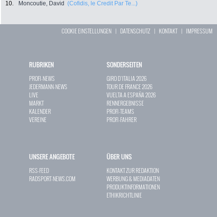
10.
Moncoutie, David
(Cofidis, le Credit Par Te...)
COOKIE EINSTELLUNGEN
|
DATENSCHUTZ
|
KONTAKT
|
IMPRESSUM
RUBRIKEN
SONDERSEITEN
PROFI-NEWS
GIRO D`ITALIA 2026
JEDERMANN-NEWS
TOUR DE FRANCE 2026
LIVE
VUELTA A ESPAÑA 2026
MARKT
RENNERGEBNISSE
KALENDER
PROFI-TEAMS
VEREINE
PROFI-FAHRER
UNSERE ANGEBOTE
ÜBER UNS
RSS-FEED
KONTAKT ZUR REDAKTION
RADSPORT-NEWS.COM
WERBUNG & MEDIADATEN
PRODUKTINFORMATIONEN
ETHIKRICHTLINIE