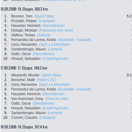
16.09.2008: 16. Etappe , 186.3 km
1.
Boonen, Tom
(Quick Step)
5:2
2.
Pozzato, Filippo
(Liquigas)
3.
Haussler, Heinrich
(Gerolsteiner)
4.
Delage, Mickael
(Francaise Des Jeux)
5.
Vaitkus, Tomas
(Astana)
6.
Fernandez de Larrea, Koldo
(Euskaltel - Euskadi)
7.
Usov, Alexandre
(Ag2r-La Mondiale)
8.
Santambrogio, Mauro
(Lampre)
9.
Gatto, Oscar
(Gerolsteiner)
10.
Hinault, Sebastien
(Credit Agricole)
17.09.2008: 17. Etappe , 148.2 km
1.
Weylandt, Wouter
(Quick Step)
3:1
2.
Breschel, Matti
(Team CSC)
3.
Usov, Alexandre
(Ag2r-La Mondiale)
4.
Fernandez de Larrea, Koldo
(Euskaltel - Euskadi)
5.
Haussler, Heinrich
(Gerolsteiner)
6.
Van Avermaet, Greg
(Silence-Lotto)
7.
Gatto, Oscar
(Gerolsteiner)
8.
Hinault, Sebastien
(Credit Agricole)
9.
Santambrogio, Mauro
(Lampre)
10.
Corioni, Claudio
(Liquigas)
18.09.2008: 18. Etappe , 167.4 km