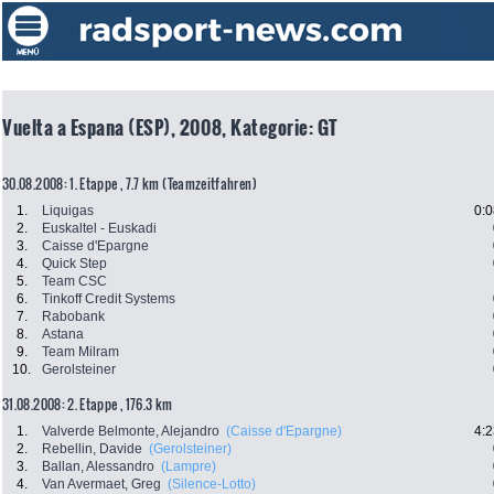
Vuelta a Espana (ESP), 2008, Kategorie: GT
30.08.2008: 1. Etappe , 7.7 km (Teamzeitfahren)
1.
Liquigas
0:0
2.
Euskaltel - Euskadi
3.
Caisse d'Epargne
4.
Quick Step
5.
Team CSC
6.
Tinkoff Credit Systems
7.
Rabobank
8.
Astana
9.
Team Milram
10.
Gerolsteiner
31.08.2008: 2. Etappe , 176.3 km
1.
Valverde Belmonte, Alejandro
(Caisse d'Epargne)
4:2
2.
Rebellin, Davide
(Gerolsteiner)
3.
Ballan, Alessandro
(Lampre)
4.
Van Avermaet, Greg
(Silence-Lotto)