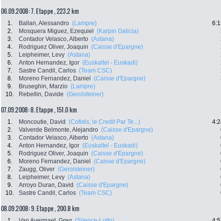
06.09.2008: 7. Etappe , 223.2 km
1.
Ballan, Alessandro
(Lampre)
6:1
2.
Mosquera Miguez, Ezequiel
(Karpin Galicia)
3.
Contador Velasco, Alberto
(Astana)
4.
Rodriguez Oliver, Joaquin
(Caisse d'Epargne)
5.
Leipheimer, Levy
(Astana)
6.
Anton Hernandez, Igor
(Euskaltel - Euskadi)
7.
Sastre Candil, Carlos
(Team CSC)
8.
Moreno Fernandez, Daniel
(Caisse d'Epargne)
9.
Bruseghin, Marzio
(Lampre)
10.
Rebellin, Davide
(Gerolsteiner)
07.09.2008: 8. Etappe , 151.0 km
1.
Moncoutie, David
(Cofidis, le Credit Par Te...)
4:2
2.
Valverde Belmonte, Alejandro
(Caisse d'Epargne)
3.
Contador Velasco, Alberto
(Astana)
4.
Anton Hernandez, Igor
(Euskaltel - Euskadi)
5.
Rodriguez Oliver, Joaquin
(Caisse d'Epargne)
6.
Moreno Fernandez, Daniel
(Caisse d'Epargne)
7.
Zaugg, Oliver
(Gerolsteiner)
8.
Leipheimer, Levy
(Astana)
9.
Arroyo Duran, David
(Caisse d'Epargne)
10.
Sastre Candil, Carlos
(Team CSC)
08.09.2008: 9. Etappe , 200.8 km
1.
Van Avermaet, Greg
(Silence-Lotto)
4:5