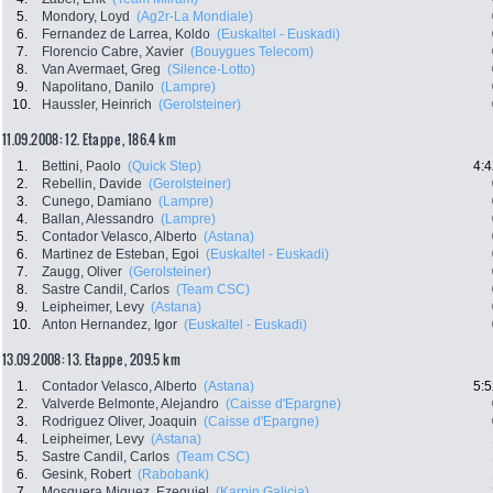
5.
Mondory, Loyd
(Ag2r-La Mondiale)
6.
Fernandez de Larrea, Koldo
(Euskaltel - Euskadi)
7.
Florencio Cabre, Xavier
(Bouygues Telecom)
8.
Van Avermaet, Greg
(Silence-Lotto)
9.
Napolitano, Danilo
(Lampre)
10.
Haussler, Heinrich
(Gerolsteiner)
11.09.2008: 12. Etappe , 186.4 km
1.
Bettini, Paolo
(Quick Step)
4:4
2.
Rebellin, Davide
(Gerolsteiner)
3.
Cunego, Damiano
(Lampre)
4.
Ballan, Alessandro
(Lampre)
5.
Contador Velasco, Alberto
(Astana)
6.
Martinez de Esteban, Egoi
(Euskaltel - Euskadi)
7.
Zaugg, Oliver
(Gerolsteiner)
8.
Sastre Candil, Carlos
(Team CSC)
9.
Leipheimer, Levy
(Astana)
10.
Anton Hernandez, Igor
(Euskaltel - Euskadi)
13.09.2008: 13. Etappe , 209.5 km
1.
Contador Velasco, Alberto
(Astana)
5:5
2.
Valverde Belmonte, Alejandro
(Caisse d'Epargne)
3.
Rodriguez Oliver, Joaquin
(Caisse d'Epargne)
4.
Leipheimer, Levy
(Astana)
5.
Sastre Candil, Carlos
(Team CSC)
6.
Gesink, Robert
(Rabobank)
7.
Mosquera Miguez, Ezequiel
(Karpin Galicia)