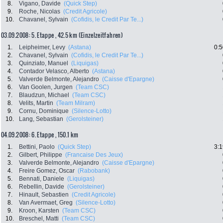
8.
Vigano, Davide
(Quick Step)
9.
Roche, Nicolas
(Credit Agricole)
10.
Chavanel, Sylvain
(Cofidis, le Credit Par Te...)
03.09.2008: 5. Etappe , 42.5 km (Einzelzeitfahren)
1.
Leipheimer, Levy
(Astana)
0:5
2.
Chavanel, Sylvain
(Cofidis, le Credit Par Te...)
3.
Quinziato, Manuel
(Liquigas)
4.
Contador Velasco, Alberto
(Astana)
5.
Valverde Belmonte, Alejandro
(Caisse d'Epargne)
6.
Van Goolen, Jurgen
(Team CSC)
7.
Blaudzun, Michael
(Team CSC)
8.
Velits, Martin
(Team Milram)
9.
Cornu, Dominique
(Silence-Lotto)
10.
Lang, Sebastian
(Gerolsteiner)
04.09.2008: 6. Etappe , 150.1 km
1.
Bettini, Paolo
(Quick Step)
3:1
2.
Gilbert, Philippe
(Francaise Des Jeux)
3.
Valverde Belmonte, Alejandro
(Caisse d'Epargne)
4.
Freire Gomez, Oscar
(Rabobank)
5.
Bennati, Daniele
(Liquigas)
6.
Rebellin, Davide
(Gerolsteiner)
7.
Hinault, Sebastien
(Credit Agricole)
8.
Van Avermaet, Greg
(Silence-Lotto)
9.
Kroon, Karsten
(Team CSC)
10.
Breschel, Matti
(Team CSC)