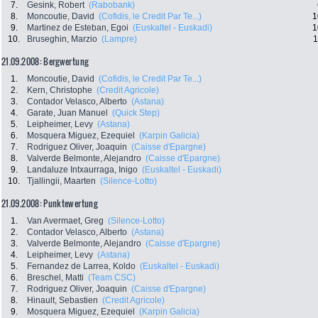
7.
Gesink, Robert
(Rabobank)
8.
Moncoutie, David
(Cofidis, le Credit Par Te...)
1
9.
Martinez de Esteban, Egoi
(Euskaltel - Euskadi)
1
10.
Bruseghin, Marzio
(Lampre)
1
21.09.2008: Bergwertung
1.
Moncoutie, David
(Cofidis, le Credit Par Te...)
2.
Kern, Christophe
(Credit Agricole)
3.
Contador Velasco, Alberto
(Astana)
4.
Garate, Juan Manuel
(Quick Step)
5.
Leipheimer, Levy
(Astana)
6.
Mosquera Miguez, Ezequiel
(Karpin Galicia)
7.
Rodriguez Oliver, Joaquin
(Caisse d'Epargne)
8.
Valverde Belmonte, Alejandro
(Caisse d'Epargne)
9.
Landaluze Intxaurraga, Inigo
(Euskaltel - Euskadi)
10.
Tjallingii, Maarten
(Silence-Lotto)
21.09.2008: Punktewertung
1.
Van Avermaet, Greg
(Silence-Lotto)
2.
Contador Velasco, Alberto
(Astana)
3.
Valverde Belmonte, Alejandro
(Caisse d'Epargne)
4.
Leipheimer, Levy
(Astana)
5.
Fernandez de Larrea, Koldo
(Euskaltel - Euskadi)
6.
Breschel, Matti
(Team CSC)
7.
Rodriguez Oliver, Joaquin
(Caisse d'Epargne)
8.
Hinault, Sebastien
(Credit Agricole)
9.
Mosquera Miguez, Ezequiel
(Karpin Galicia)