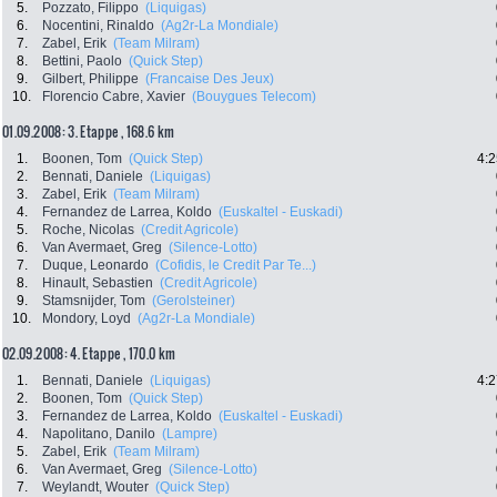
5.
Pozzato, Filippo
(Liquigas)
6.
Nocentini, Rinaldo
(Ag2r-La Mondiale)
7.
Zabel, Erik
(Team Milram)
8.
Bettini, Paolo
(Quick Step)
9.
Gilbert, Philippe
(Francaise Des Jeux)
10.
Florencio Cabre, Xavier
(Bouygues Telecom)
01.09.2008: 3. Etappe , 168.6 km
1.
Boonen, Tom
(Quick Step)
4:2
2.
Bennati, Daniele
(Liquigas)
3.
Zabel, Erik
(Team Milram)
4.
Fernandez de Larrea, Koldo
(Euskaltel - Euskadi)
5.
Roche, Nicolas
(Credit Agricole)
6.
Van Avermaet, Greg
(Silence-Lotto)
7.
Duque, Leonardo
(Cofidis, le Credit Par Te...)
8.
Hinault, Sebastien
(Credit Agricole)
9.
Stamsnijder, Tom
(Gerolsteiner)
10.
Mondory, Loyd
(Ag2r-La Mondiale)
02.09.2008: 4. Etappe , 170.0 km
1.
Bennati, Daniele
(Liquigas)
4:2
2.
Boonen, Tom
(Quick Step)
3.
Fernandez de Larrea, Koldo
(Euskaltel - Euskadi)
4.
Napolitano, Danilo
(Lampre)
5.
Zabel, Erik
(Team Milram)
6.
Van Avermaet, Greg
(Silence-Lotto)
7.
Weylandt, Wouter
(Quick Step)