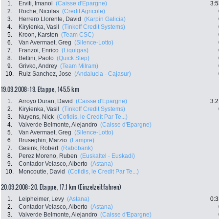
1.
Erviti, Imanol
(Caisse d'Epargne)
3:5
2.
Roche, Nicolas
(Credit Agricole)
3.
Herrero Llorente, David
(Karpin Galicia)
4.
Kiryienka, Vasil
(Tinkoff Credit Systems)
5.
Kroon, Karsten
(Team CSC)
6.
Van Avermaet, Greg
(Silence-Lotto)
7.
Franzoi, Enrico
(Liquigas)
8.
Bettini, Paolo
(Quick Step)
9.
Grivko, Andrey
(Team Milram)
10.
Ruiz Sanchez, Jose
(Andalucia - Cajasur)
19.09.2008: 19. Etappe , 145.5 km
1.
Arroyo Duran, David
(Caisse d'Epargne)
3:2
2.
Kiryienka, Vasil
(Tinkoff Credit Systems)
3.
Nuyens, Nick
(Cofidis, le Credit Par Te...)
4.
Valverde Belmonte, Alejandro
(Caisse d'Epargne)
5.
Van Avermaet, Greg
(Silence-Lotto)
6.
Bruseghin, Marzio
(Lampre)
7.
Gesink, Robert
(Rabobank)
8.
Perez Moreno, Ruben
(Euskaltel - Euskadi)
9.
Contador Velasco, Alberto
(Astana)
10.
Moncoutie, David
(Cofidis, le Credit Par Te...)
20.09.2008: 20. Etappe , 17.1 km (Einzelzeitfahren)
1.
Leipheimer, Levy
(Astana)
0:3
2.
Contador Velasco, Alberto
(Astana)
3.
Valverde Belmonte, Alejandro
(Caisse d'Epargne)