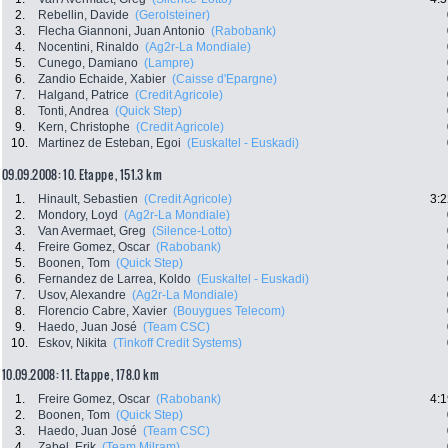
2.
Rebellin, Davide
(Gerolsteiner)
3.
Flecha Giannoni, Juan Antonio
(Rabobank)
4.
Nocentini, Rinaldo
(Ag2r-La Mondiale)
5.
Cunego, Damiano
(Lampre)
6.
Zandio Echaide, Xabier
(Caisse d'Epargne)
7.
Halgand, Patrice
(Credit Agricole)
8.
Tonti, Andrea
(Quick Step)
9.
Kern, Christophe
(Credit Agricole)
10.
Martinez de Esteban, Egoi
(Euskaltel - Euskadi)
09.09.2008: 10. Etappe , 151.3 km
1.
Hinault, Sebastien
(Credit Agricole)
3:2
2.
Mondory, Loyd
(Ag2r-La Mondiale)
3.
Van Avermaet, Greg
(Silence-Lotto)
4.
Freire Gomez, Oscar
(Rabobank)
5.
Boonen, Tom
(Quick Step)
6.
Fernandez de Larrea, Koldo
(Euskaltel - Euskadi)
7.
Usov, Alexandre
(Ag2r-La Mondiale)
8.
Florencio Cabre, Xavier
(Bouygues Telecom)
9.
Haedo, Juan José
(Team CSC)
10.
Eskov, Nikita
(Tinkoff Credit Systems)
10.09.2008: 11. Etappe , 178.0 km
1.
Freire Gomez, Oscar
(Rabobank)
4:1
2.
Boonen, Tom
(Quick Step)
3.
Haedo, Juan José
(Team CSC)
4.
Zabel, Erik
(Team Milram)