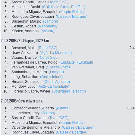
4.
Sastre Candil, Carlos
(Team CSC)
5.
Moncoutie, David
(Cofidis, le Credit Par Te...)
6.
Mosquera Miguez, Ezequiel
(Karpin Galicia)
7.
Rodriguez Oliver, Joaquin
(Caisse d'Epargne)
8.
Bruseghin, Marzio
(Lampre)
9.
Gesink, Robert
(Rabobank)
10.
Klöden, Andreas
(Astana)
21.09.2008: 21. Etappe , 102.2 km
1.
Breschel, Matti
(Team CSC)
2:4
2.
Usov, Alexandre
(Ag2r-La Mondiale)
3.
Vigano, Davide
(Quick Step)
4.
Fernandez de Larrea, Koldo
(Euskaltel - Euskadi)
5.
Van Avermaet, Greg
(Silence-Lotto)
6.
Santambrogio, Mauro
(Lampre)
7.
Lang, Sebastian
(Gerolsteiner)
8.
Hinault, Sebastien
(Credit Agricole)
9.
Mondory, Loyd
(Ag2r-La Mondiale)
10.
Florencio Cabre, Xavier
(Bouygues Telecom)
21.09.2008: Gesamtwertung
1.
Contador Velasco, Alberto
(Astana)
80:4
2.
Leipheimer, Levy
(Astana)
3.
Sastre Candil, Carlos
(Team CSC)
4.
Mosquera Miguez, Ezequiel
(Karpin Galicia)
5.
Valverde Belmonte, Alejandro
(Caisse d'Epargne)
6.
Rodriguez Oliver, Joaquin
(Caisse d'Epargne)