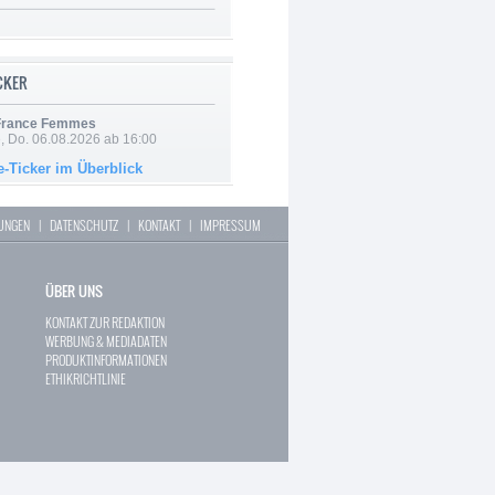
ICKER
 France Femmes
e, Do. 06.08.2026 ab 16:00
e-Ticker im Überblick
LUNGEN
|
DATENSCHUTZ
|
KONTAKT
|
IMPRESSUM
ÜBER UNS
KONTAKT ZUR REDAKTION
WERBUNG & MEDIADATEN
PRODUKTINFORMATIONEN
ETHIKRICHTLINIE