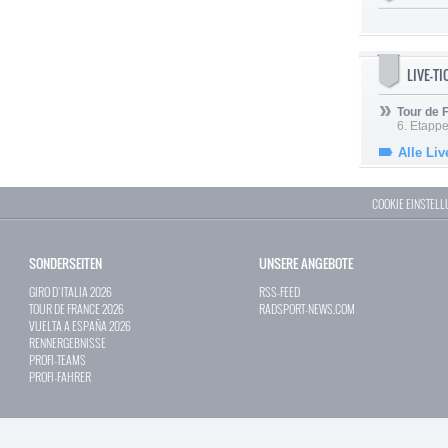
LIVE-T
Tour de
6. Etapp
Alle Liv
COOKIE EINSTEL
SONDERSEITEN
UNSERE ANGEBOTE
GIRO D`ITALIA 2026
RSS-FEED
TOUR DE FRANCE 2026
RADSPORT-NEWS.COM
VUELTA A ESPAÑA 2026
RENNERGEBNISSE
PROFI-TEAMS
PROFI-FAHRER