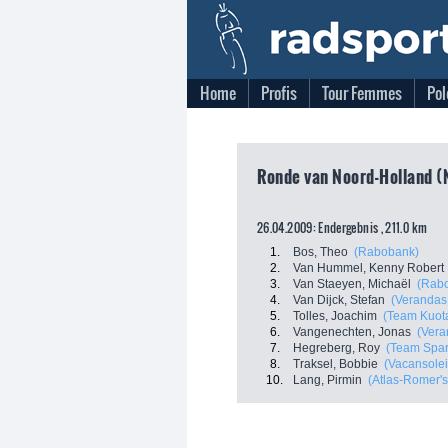
Home
Profis
Tour Femmes
Pol
Ronde van Noord-Holland (N
26.04.2009: Endergebnis , 211.0 km
1.
Bos, Theo
(Rabobank)
2.
Van Hummel, Kenny Robert
3.
Van Staeyen, Michaël
(Rab
4.
Van Dijck, Stefan
(Verandas
5.
Tolles, Joachim
(Team Kuota
6.
Vangenechten, Jonas
(Vera
7.
Hegreberg, Roy
(Team Spar
8.
Traksel, Bobbie
(Vacansole
10.
Lang, Pirmin
(Atlas-Romer'