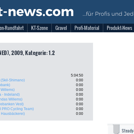
en-Rundfahrt
KT-Szene
Gravel
Profi-Material
Produkt-News
ED), 2009, Kategorie: 1.2
5:04:50
(Skil-Shimano)
0:00
obank)
0:00
 Willems)
0:00
 - Indeland)
0:00
ndas Willems)
0:00
ebanken Vest)
0:00
il PRO Cycling Team)
0:00
s Hausbäckerei)
0:00
Steady