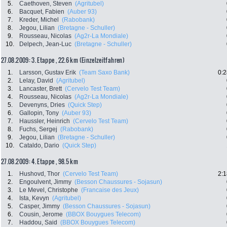
5.
Caethoven, Steven
(Agritubel)
6.
Bacquet, Fabien
(Auber 93)
7.
Kreder, Michel
(Rabobank)
8.
Jegou, Lilian
(Bretagne - Schuller)
9.
Rousseau, Nicolas
(Ag2r-La Mondiale)
10.
Delpech, Jean-Luc
(Bretagne - Schuller)
27.08.2009: 3. Etappe , 22.6 km (Einzelzeitfahren)
1.
Larsson, Gustav Erik
(Team Saxo Bank)
0:2
2.
Lelay, David
(Agritubel)
3.
Lancaster, Brett
(Cervelo Test Team)
4.
Rousseau, Nicolas
(Ag2r-La Mondiale)
5.
Devenyns, Dries
(Quick Step)
6.
Gallopin, Tony
(Auber 93)
7.
Haussler, Heinrich
(Cervelo Test Team)
8.
Fuchs, Sergej
(Rabobank)
9.
Jegou, Lilian
(Bretagne - Schuller)
10.
Cataldo, Dario
(Quick Step)
27.08.2009: 4. Etappe , 98.5 km
1.
Hushovd, Thor
(Cervelo Test Team)
2:1
2.
Engoulvent, Jimmy
(Besson Chaussures - Sojasun)
3.
Le Mevel, Christophe
(Francaise des Jeux)
4.
Ista, Kevyn
(Agritubel)
5.
Casper, Jimmy
(Besson Chaussures - Sojasun)
6.
Cousin, Jerome
(BBOX Bouygues Telecom)
7.
Haddou, Said
(BBOX Bouygues Telecom)