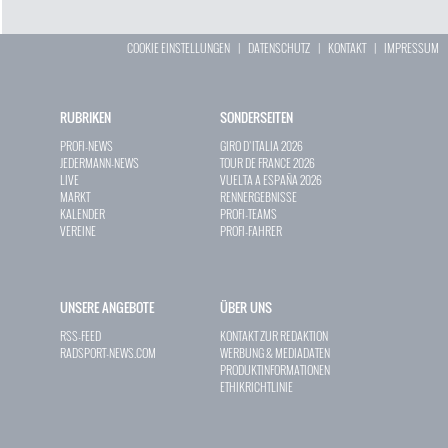
COOKIE EINSTELLUNGEN
|
DATENSCHUTZ
|
KONTAKT
|
IMPRESSUM
RUBRIKEN
SONDERSEITEN
PROFI-NEWS
GIRO D`ITALIA 2026
JEDERMANN-NEWS
TOUR DE FRANCE 2026
LIVE
VUELTA A ESPAÑA 2026
MARKT
RENNERGEBNISSE
KALENDER
PROFI-TEAMS
VEREINE
PROFI-FAHRER
UNSERE ANGEBOTE
ÜBER UNS
RSS-FEED
KONTAKT ZUR REDAKTION
RADSPORT-NEWS.COM
WERBUNG & MEDIADATEN
PRODUKTINFORMATIONEN
ETHIKRICHTLINIE