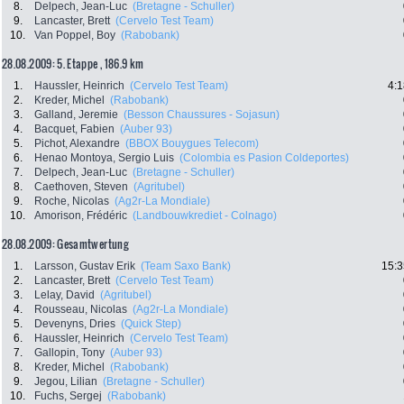
8.
Delpech, Jean-Luc
(Bretagne - Schuller)
9.
Lancaster, Brett
(Cervelo Test Team)
10.
Van Poppel, Boy
(Rabobank)
28.08.2009: 5. Etappe , 186.9 km
1.
Haussler, Heinrich
(Cervelo Test Team)
4:1
2.
Kreder, Michel
(Rabobank)
3.
Galland, Jeremie
(Besson Chaussures - Sojasun)
4.
Bacquet, Fabien
(Auber 93)
5.
Pichot, Alexandre
(BBOX Bouygues Telecom)
6.
Henao Montoya, Sergio Luis
(Colombia es Pasion Coldeportes)
7.
Delpech, Jean-Luc
(Bretagne - Schuller)
8.
Caethoven, Steven
(Agritubel)
9.
Roche, Nicolas
(Ag2r-La Mondiale)
10.
Amorison, Frédéric
(Landbouwkrediet - Colnago)
28.08.2009: Gesamtwertung
1.
Larsson, Gustav Erik
(Team Saxo Bank)
15:3
2.
Lancaster, Brett
(Cervelo Test Team)
3.
Lelay, David
(Agritubel)
4.
Rousseau, Nicolas
(Ag2r-La Mondiale)
5.
Devenyns, Dries
(Quick Step)
6.
Haussler, Heinrich
(Cervelo Test Team)
7.
Gallopin, Tony
(Auber 93)
8.
Kreder, Michel
(Rabobank)
9.
Jegou, Lilian
(Bretagne - Schuller)
10.
Fuchs, Sergej
(Rabobank)