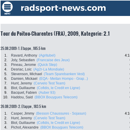
Tour du Poitou-Charentes (FRA), 2009, Kategorie: 2.1
25.08.2009: 1. Etappe , 185.5 km
1.
Ravard, Anthony
(Agritubel)
4:1
2.
Joly, Sebastien
(Francaise des Jeux)
3.
Pineau, Jerome
(Quick Step)
4.
Desriac, Loic
(Ag2r-La Mondiale)
5.
Stevenson, Michael
(Team Sparebanken Vest)
6.
Damien, Mickael
(EQA - Meitan Hompo - Grap...)
7.
Hunt, Jeremy
(Cervelo Test Team)
8.
Blot, Guillaume
(Cofidis, le Credit en Ligne)
9.
Bacquet, Fabien
(Auber 93)
10.
Haddou, Said
(BBOX Bouygues Telecom)
26.08.2009: 2. Etappe , 183.5 km
1.
Casper, Jimmy
(Besson Chaussures - Sojasun)
4:1
2.
Hunt, Jeremy
(Cervelo Test Team)
3.
Blot, Guillaume
(Cofidis, le Credit en Ligne)
4.
Pichot, Alexandre
(BBOX Bouygues Telecom)