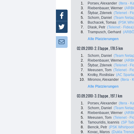
1.
Porsev, Alexander
(Itera - 
3.
Riebenbauer, Werner
(ARBÖ
4.
Štybar, Zdenek
(Telenet - F
Facebook
5.
Schorn, Daniel
(Team Neta
6.
Buchacek, Tomas
(PSK Whir
Twitter
7.
Dlask, Petr
(Telenet - Fidea)
8.
Trampusch, Gerhard
(ARBÖ
Alle Platzierungen
Newsletter:
02.09.2010: 2. Etappe , 178.5 km
1.
Schorn, Daniel
(Team Neta
2.
Riebenbauer, Werner
(ARBÖ
3.
Štybar, Zdenek
(Telenet - F
7.
Meeusen, Tom
(Telenet - Fi
9.
Krotky, Rostislav
(AC Sparta
10.
Mironov, Alexander
(Itera -
Alle Platzierungen
03.09.2010: 3. Etappe , 197.1 km
1.
Porsev, Alexander
(Itera - 
3.
Schorn, Daniel
(Team Neta
4.
Riebenbauer, Werner
(ARBÖ
5.
Meeusen, Tom
(Telenet - Fi
6.
Tamouridis, Ioannis
(SP Tab
8.
Bencik, Petr
(PSK Whirlpool 
9.
Kovac, Maros
(Dukla Trenci