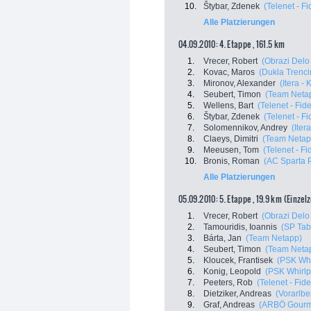
10.
Štybar, Zdenek
(Telenet - F
Alle Platzierungen
04.09.2010: 4. Etappe , 161.5 km
1.
Vrecer, Robert
(Obrazi Delo
2.
Kovac, Maros
(Dukla Trenci
3.
Mironov, Alexander
(Itera -
4.
Seubert, Timon
(Team Neta
5.
Wellens, Bart
(Telenet - Fid
6.
Štybar, Zdenek
(Telenet - F
7.
Solomennikov, Andrey
(Iter
8.
Claeys, Dimitri
(Team Netap
9.
Meeusen, Tom
(Telenet - Fi
10.
Bronis, Roman
(AC Sparta 
Alle Platzierungen
05.09.2010: 5. Etappe , 19.9 km (Einzel
1.
Vrecer, Robert
(Obrazi Delo
2.
Tamouridis, Ioannis
(SP Tab
3.
Bárta, Jan
(Team Netapp)
4.
Seubert, Timon
(Team Neta
5.
Kloucek, Frantisek
(PSK Whi
6.
Konig, Leopold
(PSK Whirlpo
7.
Peeters, Rob
(Telenet - Fid
8.
Dietziker, Andreas
(Vorarlbe
9.
Graf, Andreas
(ARBÖ Gourme