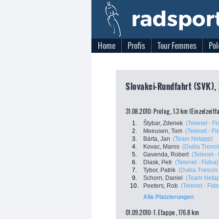
Home
Profis
Tour Femmes
Pol
Slovakei-Rundfahrt (SVK), 
31.08.2010: Prolog , 1.3 km (Einzelzeitf
1.
Štybar, Zdenek
(Telenet - F
2.
Meeusen, Tom
(Telenet - Fi
3.
Bárta, Jan
(Team Netapp)
4.
Kovac, Maros
(Dukla Trenci
5.
Gavenda, Robert
(Telenet -
6.
Dlask, Petr
(Telenet - Fidea)
7.
Tybor, Patrik
(Dukla Trencin
9.
Schorn, Daniel
(Team Neta
10.
Peeters, Rob
(Telenet - Fid
Alle Platzierungen
01.09.2010: 1. Etappe , 176.8 km