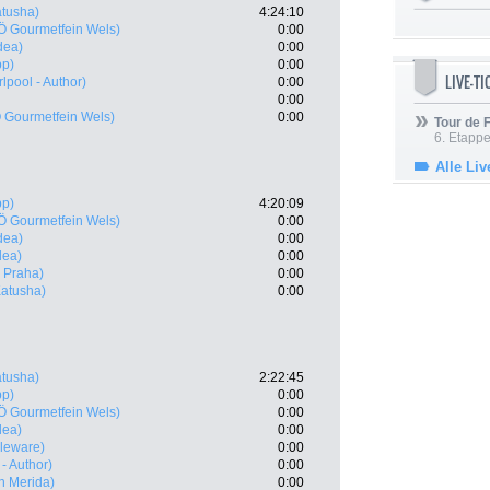
Katusha)
4:24:10
 Gourmetfein Wels)
0:00
idea)
0:00
pp)
0:00
LIVE-T
lpool - Author)
0:00
0:00
 Gourmetfein Wels)
0:00
Tour de
6. Etapp
Alle Liv
pp)
4:20:09
 Gourmetfein Wels)
0:00
idea)
0:00
dea)
0:00
 Praha)
0:00
 Katusha)
0:00
Katusha)
2:22:45
pp)
0:00
 Gourmetfein Wels)
0:00
dea)
0:00
leware)
0:00
- Author)
0:00
n Merida)
0:00