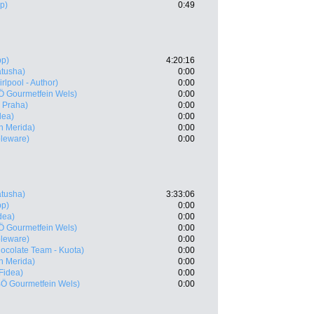
p)
0:49
pp)
4:20:16
Katusha)
0:00
rlpool - Author)
0:00
 Gourmetfein Wels)
0:00
 Praha)
0:00
dea)
0:00
n Merida)
0:00
leware)
0:00
Katusha)
3:33:06
pp)
0:00
idea)
0:00
 Gourmetfein Wels)
0:00
leware)
0:00
ocolate Team - Kuota)
0:00
n Merida)
0:00
 Fidea)
0:00
Ö Gourmetfein Wels)
0:00