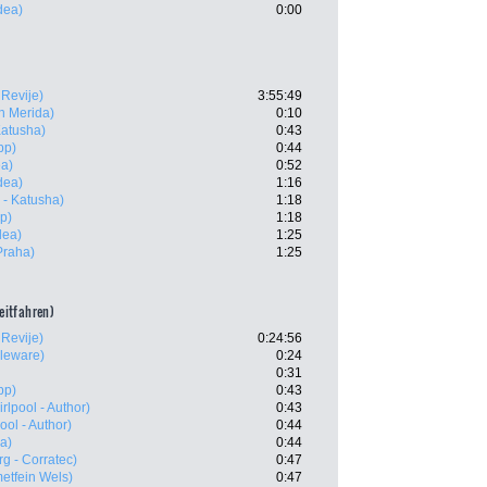
idea)
0:00
 Revije)
3:55:49
n Merida)
0:10
 Katusha)
0:43
pp)
0:44
ea)
0:52
idea)
1:16
a - Katusha)
1:18
p)
1:18
dea)
1:25
Praha)
1:25
zeitfahren)
 Revije)
0:24:56
leware)
0:24
0:31
pp)
0:43
rlpool - Author)
0:43
ol - Author)
0:44
ea)
0:44
rg - Corratec)
0:47
tfein Wels)
0:47