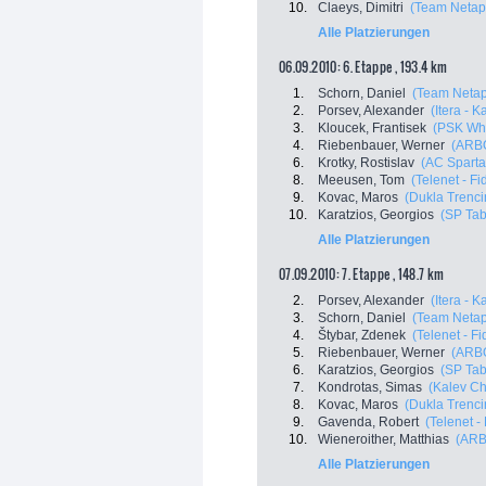
10.
Claeys, Dimitri
(Team Netap
Alle Platzierungen
06.09.2010: 6. Etappe , 193.4 km
1.
Schorn, Daniel
(Team Neta
2.
Porsev, Alexander
(Itera - 
3.
Kloucek, Frantisek
(PSK Whi
4.
Riebenbauer, Werner
(ARBÖ
6.
Krotky, Rostislav
(AC Sparta
8.
Meeusen, Tom
(Telenet - Fi
9.
Kovac, Maros
(Dukla Trenci
10.
Karatzios, Georgios
(SP Tab
Alle Platzierungen
07.09.2010: 7. Etappe , 148.7 km
2.
Porsev, Alexander
(Itera - 
3.
Schorn, Daniel
(Team Neta
4.
Štybar, Zdenek
(Telenet - F
5.
Riebenbauer, Werner
(ARBÖ
6.
Karatzios, Georgios
(SP Tab
7.
Kondrotas, Simas
(Kalev Ch
8.
Kovac, Maros
(Dukla Trenci
9.
Gavenda, Robert
(Telenet -
10.
Wieneroither, Matthias
(ARB
Alle Platzierungen