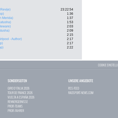
 Revije)
23:22:54
pp)
1:36
n Merida)
1:37
 Katusha)
1:53
leware)
2:03
Katusha)
2:09
2:15
rlpool - Author)
2:17
p)
2:17
pp)
2:22
COOKIE EINSTEL
SONDERSEITEN
UNSERE ANGEBOTE
GIRO D`ITALIA 2026
RSS-FEED
TOUR DE FRANCE 2026
RADSPORT-NEWS.COM
VUELTA A ESPAÑA 2026
RENNERGEBNISSE
PROFI-TEAMS
PROFI-FAHRER