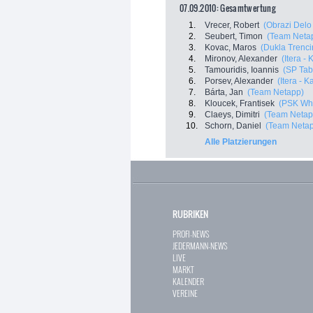
07.09.2010: Gesamtwertung
1.
Vrecer, Robert
(Obrazi Delo
2.
Seubert, Timon
(Team Neta
3.
Kovac, Maros
(Dukla Trenci
4.
Mironov, Alexander
(Itera -
5.
Tamouridis, Ioannis
(SP Tab
6.
Porsev, Alexander
(Itera - 
7.
Bárta, Jan
(Team Netapp)
8.
Kloucek, Frantisek
(PSK Whi
9.
Claeys, Dimitri
(Team Netap
10.
Schorn, Daniel
(Team Neta
Alle Platzierungen
RUBRIKEN
PROFI-NEWS
JEDERMANN-NEWS
LIVE
MARKT
KALENDER
VEREINE