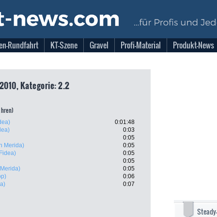
en-Rundfahrt
KT-Szene
Gravel
Profi-Material
Produkt-News
2010, Kategorie: 2.2
ahren)
idea)
0:01:48
dea)
0:03
0:05
n Merida)
0:05
 Fidea)
0:05
0:05
 Merida)
0:05
pp)
0:06
ea)
0:07
Steady