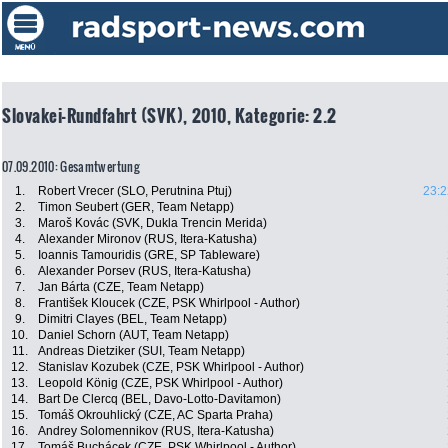
Slovakei-Rundfahrt (SVK), 2010, Kategorie: 2.2
07.09.2010: Gesamtwertung
1.
Robert Vrecer (SLO, Perutnina Ptuj)
23:2
2.
Timon Seubert (GER, Team Netapp)
3.
Maroš Kovác (SVK, Dukla Trencin Merida)
4.
Alexander Mironov (RUS, Itera-Katusha)
5.
Ioannis Tamouridis (GRE, SP Tableware)
6.
Alexander Porsev (RUS, Itera-Katusha)
7.
Jan Bárta (CZE, Team Netapp)
8.
František Kloucek (CZE, PSK Whirlpool - Author)
9.
Dimitri Clayes (BEL, Team Netapp)
10.
Daniel Schorn (AUT, Team Netapp)
11.
Andreas Dietziker (SUI, Team Netapp)
12.
Stanislav Kozubek (CZE, PSK Whirlpool - Author)
13.
Leopold König (CZE, PSK Whirlpool - Author)
14.
Bart De Clercq (BEL, Davo-Lotto-Davitamon)
15.
Tomáš Okrouhlický (CZE, AC Sparta Praha)
16.
Andrey Solomennikov (RUS, Itera-Katusha)
17.
Tomáš Buchácek (CZE, PSK Whirlpool - Author)