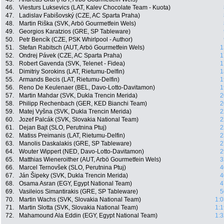
46.
Viesturs Luksevics (LAT, Kalev Chocolate Team - Kuota)
47.
Ladislav Fabišovský (CZE, AC Sparta Praha)
48.
Martin Riška (SVK, Arbö Gourmetfein Wels)
49.
Georgios Karatzios (GRE, SP Tableware)
50.
Petr Bencík (CZE, PSK Whirlpool - Author)
51.
Stefan Rabitsch (AUT, Arbö Gourmetfein Wels)
1
52.
Ondrej Pávek (CZE, AC Sparta Praha)
1
53.
Robert Gavenda (SVK, Telenet - Fidea)
1
54.
Dimitriy Sorokins (LAT, Rietumu-Delfin)
1
55.
Armands Becis (LAT, Rietumu-Delfin)
1
56.
Reno De Keulenaer (BEL, Davo-Lotto-Davitamon)
1
57.
Martin Mahdar (SVK, Dukla Trencin Merida)
2
58.
Philipp Rechenbach (GER, KED Bianchi Team)
2
59.
Matej Vyšna (SVK, Dukla Trencin Merida)
2
60.
Jozef Palcák (SVK, Slovakia National Team)
2
61.
Dejan Bajt (SLO, Perutnina Ptuj)
2
62.
Matiss Preimanis (LAT, Rietumu-Delfin)
2
63.
Manolis Daskalakis (GRE, SP Tableware)
2
64.
Wouter Wippert (NED, Davo-Lotto-Davitamon)
2
65.
Matthias Wieneroither (AUT, Arbö Gourmetfein Wels)
3
66.
Marcel Ternovšek (SLO, Perutnina Ptuj)
4
67.
Ján Šipeky (SVK, Dukla Trencin Merida)
4
68.
Osama Asran (EGY, Egypt National Team)
4
69.
Vasileios Simantirakis (GRE, SP Tableware)
5
70.
Martin Wachs (SVK, Slovakia National Team)
1:0
71.
Martin Slotta (SVK, Slovakia National Team)
1:1
72.
Mahamound Ala Eddin (EGY, Egypt National Team)
1:3