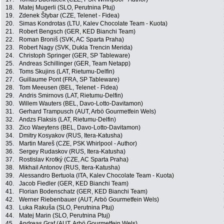
18.
Matej Mugerli (SLO, Perutnina Ptuj)
19.
Zdenek Štybar (CZE, Telenet - Fidea)
20.
Simas Kondrotas (LTU, Kalev Chocolate Team - Kuota)
21.
Robert Bengsch (GER, KED Bianchi Team)
22.
Roman Broniš (SVK, AC Sparta Praha)
23.
Robert Nagy (SVK, Dukla Trencin Merida)
24.
Christoph Springer (GER, SP Tableware)
25.
Andreas Schillinger (GER, Team Netapp)
26.
Toms Skujins (LAT, Rietumu-Delfin)
27.
Guillaume Pont (FRA, SP Tableware)
28.
Tom Meeusen (BEL, Telenet - Fidea)
29.
Andris Smirnovs (LAT, Rietumu-Delfin)
30.
Willem Wauters (BEL, Davo-Lotto-Davitamon)
31.
Gerhard Trampusch (AUT, Arbö Gourmetfein Wels)
32.
Andzs Flaksis (LAT, Rietumu-Delfin)
33.
Zico Waeytens (BEL, Davo-Lotto-Davitamon)
34.
Dmitry Kosyakov (RUS, Itera-Katusha)
35.
Martin Mareš (CZE, PSK Whirlpool - Author)
36.
Sergey Rudaskov (RUS, Itera-Katusha)
37.
Rostislav Krotký (CZE, AC Sparta Praha)
38.
Mikhail Antonov (RUS, Itera-Katusha)
39.
Alessandro Bertuola (ITA, Kalev Chocolate Team - Kuota)
40.
Jacob Fiedler (GER, KED Bianchi Team)
41.
Florian Bodenschatz (GER, KED Bianchi Team)
42.
Werner Riebenbauer (AUT, Arbö Gourmetfein Wels)
43.
Luka Rakuša (SLO, Perutnina Ptuj)
44.
Matej Marin (SLO, Perutnina Ptuj)
45.
Andreas Graf (AUT, Arbö Gourmetfein Wels)