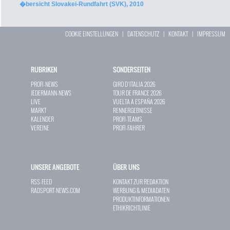
�bersicht Slovakei-Rundfahrt (SVK), 2010
COOKIE EINSTELLUNGEN
|
DATENSCHUTZ
|
KONTAKT
|
IMPRESSUM
RUBRIKEN
SONDERSEITEN
PROFI-NEWS
GIRO D`ITALIA 2026
JEDERMANN-NEWS
TOUR DE FRANCE 2026
LIVE
VUELTA A ESPAÑA 2026
MARKT
RENNERGEBNISSE
KALENDER
PROFI-TEAMS
VEREINE
PROFI-FAHRER
UNSERE ANGEBOTE
ÜBER UNS
RSS-FEED
KONTAKT ZUR REDAKTION
RADSPORT-NEWS.COM
WERBUNG & MEDIADATEN
PRODUKTINFORMATIONEN
ETHIKRICHTLINIE