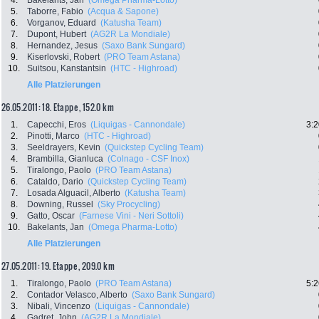
4.
Bakelants, Jan
(Omega Pharma-Lotto)
5.
Taborre, Fabio
(Acqua & Sapone)
6.
Vorganov, Eduard
(Katusha Team)
7.
Dupont, Hubert
(AG2R La Mondiale)
8.
Hernandez, Jesus
(Saxo Bank Sungard)
9.
Kiserlovski, Robert
(PRO Team Astana)
10.
Suitsou, Kanstantsin
(HTC - Highroad)
Alle Platzierungen
26.05.2011: 18. Etappe , 152.0 km
1.
Capecchi, Eros
(Liquigas - Cannondale)
3:2
2.
Pinotti, Marco
(HTC - Highroad)
3.
Seeldrayers, Kevin
(Quickstep Cycling Team)
4.
Brambilla, Gianluca
(Colnago - CSF Inox)
5.
Tiralongo, Paolo
(PRO Team Astana)
6.
Cataldo, Dario
(Quickstep Cycling Team)
7.
Losada Alguacil, Alberto
(Katusha Team)
8.
Downing, Russel
(Sky Procycling)
9.
Gatto, Oscar
(Farnese Vini - Neri Sottoli)
10.
Bakelants, Jan
(Omega Pharma-Lotto)
Alle Platzierungen
27.05.2011: 19. Etappe , 209.0 km
1.
Tiralongo, Paolo
(PRO Team Astana)
5:2
2.
Contador Velasco, Alberto
(Saxo Bank Sungard)
3.
Nibali, Vincenzo
(Liquigas - Cannondale)
4.
Gadret, John
(AG2R La Mondiale)