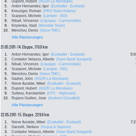
4.
Dupont, Hubert
(AG2R La Mondiale)
5.
Anton Hernandez, Igor
(Euskaltel - Euskadi)
6.
Kreuziger, Roman
(PRO Team Astana)
7.
Scarponi, Michele
(Lampre - ISD)
8.
Nibali, Vincenzo
(Liquigas - Cannondale)
9.
Kiryienka, Vasil
(Movistar Team)
10.
Menchov, Denis
(Geox-TMC)
Alle Platzierungen
21.05.2011: 14. Etappe , 170.0 km
1.
Anton Hernandez, Igor
(Euskaltel - Euskadi)
5:0
2.
Contador Velasco, Alberto
(Saxo Bank Sungard)
3.
Nibali, Vincenzo
(Liquigas - Cannondale)
4.
Scarponi, Michele
(Lampre - ISD)
5.
Menchov, Denis
(Geox-TMC)
6.
Gadret, John
(AG2R La Mondiale)
7.
Nieve Ituralde, Mikel
(Euskaltel - Euskadi)
8.
Dupont, Hubert
(AG2R La Mondiale)
9.
Suitsou, Kanstantsin
(HTC - Highroad)
10.
Rujano Guillen, Jose
(Androni Giocattoli)
Alle Platzierungen
22.05.2011: 15. Etappe , 229.0 km
1.
Nieve Ituralde, Mikel
(Euskaltel - Euskadi)
7:2
2.
Garzelli, Stefano
(Acqua & Sapone)
3.
Contador Velasco, Alberto
(Saxo Bank Sungard)