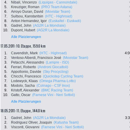
4.
Nibali, Vincenzo
(Liquigas - Cannondale)
5.
Kreuziger, Roman
(PRO Team Astana)
6.
Arroyo Duran, David
(Movistar Team)
7.
Suitsou, Kanstantsin
(HTC - Highroad)
8.
Anton Hernandez, Igor
(Euskaltel - Euskadi)
9.
Gadret, John
(AG2R La Mondiale)
10.
Dupont, Hubert
(AG2R La Mondiale)
Alle Platzierungen
17.05.2011: 10. Etappe , 159.0 km
1.
Cavendish, Mark
(HTC - Highroad)
4:0
2.
Ventoso Alberdi, Francisco José
(Movistar Team)
3.
Petacchi, Alessandro
(Lampre - ISD)
4.
Ferrari, Roberto
(Androni Giocattoli)
5.
Appollonio, Davide
(Sky Procycling)
6.
Chicchi, Francesco
(Quickstep Cycling Team)
7.
Lodewyck, Klaas
(Omega Pharma-Lotto)
8.
Modolo, Sacha
(Colnago - CSF Inox)
9.
Kristoff, Alexander
(BMC Racing Team)
10.
Gatto, Oscar
(Farnese Vini - Neri Sottoli)
Alle Platzierungen
18.05.2011: 11. Etappe , 144.0 km
1.
Gadret, John
(AG2R La Mondiale)
3:
2.
Rodriguez Oliver, Joaquin
(Katusha Team)
3.
Visconti, Giovanni
(Farnese Vini - Neri Sottoli)