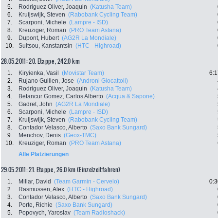
5.
Rodriguez Oliver, Joaquin
(Katusha Team)
6.
Kruijswijk, Steven
(Rabobank Cycling Team)
7.
Scarponi, Michele
(Lampre - ISD)
8.
Kreuziger, Roman
(PRO Team Astana)
9.
Dupont, Hubert
(AG2R La Mondiale)
10.
Suitsou, Kanstantsin
(HTC - Highroad)
28.05.2011: 20. Etappe , 242.0 km
1.
Kiryienka, Vasil
(Movistar Team)
6:1
2.
Rujano Guillen, Jose
(Androni Giocattoli)
3.
Rodriguez Oliver, Joaquin
(Katusha Team)
4.
Betancur Gomez, Carlos Alberto
(Acqua & Sapone)
5.
Gadret, John
(AG2R La Mondiale)
6.
Scarponi, Michele
(Lampre - ISD)
7.
Kruijswijk, Steven
(Rabobank Cycling Team)
8.
Contador Velasco, Alberto
(Saxo Bank Sungard)
9.
Menchov, Denis
(Geox-TMC)
10.
Kreuziger, Roman
(PRO Team Astana)
Alle Platzierungen
29.05.2011: 21. Etappe , 26.0 km (Einzelzeitfahren)
1.
Millar, David
(Team Garmin - Cervelo)
0:3
2.
Rasmussen, Alex
(HTC - Highroad)
3.
Contador Velasco, Alberto
(Saxo Bank Sungard)
4.
Porte, Richie
(Saxo Bank Sungard)
5.
Popovych, Yaroslav
(Team Radioshack)