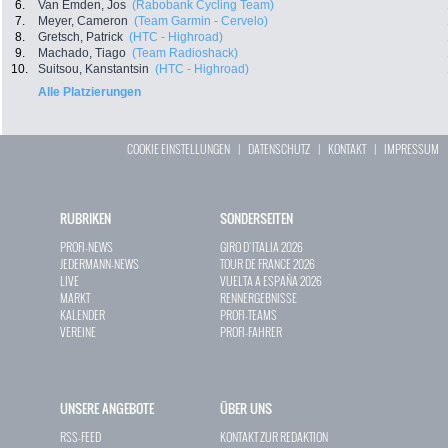
6.
Van Emden, Jos
(Rabobank Cycling Team)
7.
Meyer, Cameron
(Team Garmin - Cervelo)
8.
Gretsch, Patrick
(HTC - Highroad)
9.
Machado, Tiago
(Team Radioshack)
10.
Suitsou, Kanstantsin
(HTC - Highroad)
Alle Platzierungen
COOKIE EINSTELLUNGEN
|
DATENSCHUTZ
|
KONTAKT
|
IMPRESSUM
RUBRIKEN
SONDERSEITEN
PROFI-NEWS
GIRO D`ITALIA 2026
JEDERMANN-NEWS
TOUR DE FRANCE 2026
LIVE
VUELTA A ESPAÑA 2026
MARKT
RENNERGEBNISSE
KALENDER
PROFI-TEAMS
VEREINE
PROFI-FAHRER
UNSERE ANGEBOTE
ÜBER UNS
RSS-FEED
KONTAKT ZUR REDAKTION