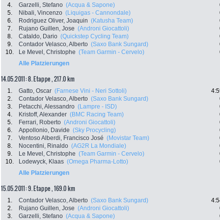
4.
Garzelli, Stefano
(Acqua & Sapone)
5.
Nibali, Vincenzo
(Liquigas - Cannondale)
6.
Rodriguez Oliver, Joaquin
(Katusha Team)
7.
Rujano Guillen, Jose
(Androni Giocattoli)
8.
Cataldo, Dario
(Quickstep Cycling Team)
9.
Contador Velasco, Alberto
(Saxo Bank Sungard)
10.
Le Mevel, Christophe
(Team Garmin - Cervelo)
Alle Platzierungen
14.05.2011: 8. Etappe , 217.0 km
1.
Gatto, Oscar
(Farnese Vini - Neri Sottoli)
4:5
2.
Contador Velasco, Alberto
(Saxo Bank Sungard)
3.
Petacchi, Alessandro
(Lampre - ISD)
4.
Kristoff, Alexander
(BMC Racing Team)
5.
Ferrari, Roberto
(Androni Giocattoli)
6.
Appollonio, Davide
(Sky Procycling)
7.
Ventoso Alberdi, Francisco José
(Movistar Team)
8.
Nocentini, Rinaldo
(AG2R La Mondiale)
9.
Le Mevel, Christophe
(Team Garmin - Cervelo)
10.
Lodewyck, Klaas
(Omega Pharma-Lotto)
Alle Platzierungen
15.05.2011: 9. Etappe , 169.0 km
1.
Contador Velasco, Alberto
(Saxo Bank Sungard)
4:5
2.
Rujano Guillen, Jose
(Androni Giocattoli)
3.
Garzelli, Stefano
(Acqua & Sapone)