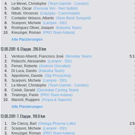
4.
Le Mevel, Christophe
(Team Garmin - Cervelo)
5.
Gatto, Oscar
(Farnese Vini - Neri Sottoli)
6.
Nibali, Vincenzo
(Liquigas - Cannondale)
7.
Contador Velasco, Alberto
(Saxo Bank Sungard)
8.
Scarponi, Michele
(Lampre - ISD)
9.
Rodriguez Oliver, Joaquin
(Katusha Team)
10.
Kreuziger, Roman
(PRO Team Astana)
Alle Platzierungen
12.05.2011: 6. Etappe , 216.0 km
1.
Ventoso Alberdi, Francisco José
(Movistar Team)
5:1
2.
Petacchi, Alessandro
(Lampre - ISD)
3.
Ferrari, Roberto
(Androni Giocattoli)
4.
Di Luca, Danilo
(Katusha Team)
5.
Appollonio, Davide
(Sky Procycling)
6.
Scarponi, Michele
(Lampre - ISD)
7.
Le Mevel, Christophe
(Team Garmin - Cervelo)
8.
Ciolek, Gerald
(Quickstep Cycling Team)
9.
Tiralongo, Paolo
(PRO Team Astana)
10.
Marzoli, Ruggero
(Acqua & Sapone)
Alle Platzierungen
13.05.2011: 7. Etappe , 110.0 km
1.
De Clercq, Bart
(Omega Pharma-Lotto)
2:5
2.
Scarponi, Michele
(Lampre - ISD)
3.
Kreuziger, Roman
(PRO Team Astana)