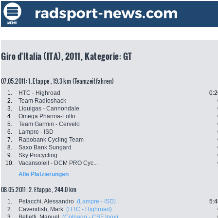
Giro d'Italia (ITA), 2011, Kategorie: GT
07.05.2011: 1. Etappe , 19.3 km (Teamzeitfahren)
1.
HTC - Highroad
0:2
2.
Team Radioshack
3.
Liquigas - Cannondale
4.
Omega Pharma-Lotto
5.
Team Garmin - Cervelo
6.
Lampre - ISD
7.
Rabobank Cycling Team
8.
Saxo Bank Sungard
9.
Sky Procycling
10.
Vacansoleil - DCM PRO Cyc...
Alle Platzierungen
08.05.2011: 2. Etappe , 244.0 km
1.
Petacchi, Alessandro
(Lampre - ISD)
5:4
2.
Cavendish, Mark
(HTC - Highroad)
3.
Belletti, Manuel
(Colnago - CSF Inox)