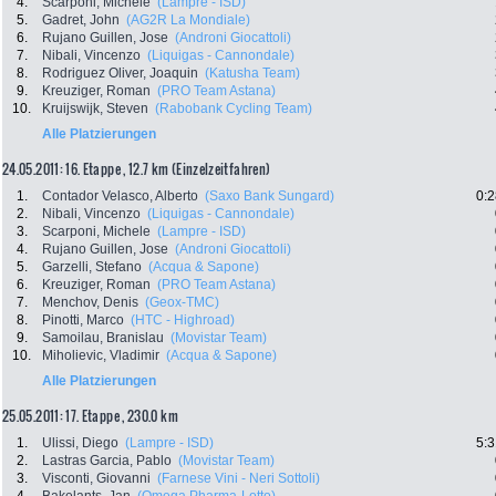
4.
Scarponi, Michele
(Lampre - ISD)
5.
Gadret, John
(AG2R La Mondiale)
6.
Rujano Guillen, Jose
(Androni Giocattoli)
7.
Nibali, Vincenzo
(Liquigas - Cannondale)
8.
Rodriguez Oliver, Joaquin
(Katusha Team)
9.
Kreuziger, Roman
(PRO Team Astana)
10.
Kruijswijk, Steven
(Rabobank Cycling Team)
Alle Platzierungen
24.05.2011: 16. Etappe , 12.7 km (Einzelzeitfahren)
1.
Contador Velasco, Alberto
(Saxo Bank Sungard)
0:2
2.
Nibali, Vincenzo
(Liquigas - Cannondale)
3.
Scarponi, Michele
(Lampre - ISD)
4.
Rujano Guillen, Jose
(Androni Giocattoli)
5.
Garzelli, Stefano
(Acqua & Sapone)
6.
Kreuziger, Roman
(PRO Team Astana)
7.
Menchov, Denis
(Geox-TMC)
8.
Pinotti, Marco
(HTC - Highroad)
9.
Samoilau, Branislau
(Movistar Team)
10.
Miholievic, Vladimir
(Acqua & Sapone)
Alle Platzierungen
25.05.2011: 17. Etappe , 230.0 km
1.
Ulissi, Diego
(Lampre - ISD)
5:3
2.
Lastras Garcia, Pablo
(Movistar Team)
3.
Visconti, Giovanni
(Farnese Vini - Neri Sottoli)