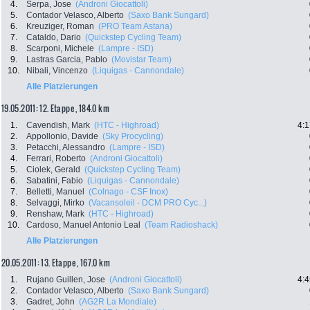
4.
Serpa, Jose
(Androni Giocattoli)
5.
Contador Velasco, Alberto
(Saxo Bank Sungard)
6.
Kreuziger, Roman
(PRO Team Astana)
7.
Cataldo, Dario
(Quickstep Cycling Team)
8.
Scarponi, Michele
(Lampre - ISD)
9.
Lastras Garcia, Pablo
(Movistar Team)
10.
Nibali, Vincenzo
(Liquigas - Cannondale)
Alle Platzierungen
19.05.2011: 12. Etappe , 184.0 km
1.
Cavendish, Mark
(HTC - Highroad)
4:1
2.
Appollonio, Davide
(Sky Procycling)
3.
Petacchi, Alessandro
(Lampre - ISD)
4.
Ferrari, Roberto
(Androni Giocattoli)
5.
Ciolek, Gerald
(Quickstep Cycling Team)
6.
Sabatini, Fabio
(Liquigas - Cannondale)
7.
Belletti, Manuel
(Colnago - CSF Inox)
8.
Selvaggi, Mirko
(Vacansoleil - DCM PRO Cyc...)
9.
Renshaw, Mark
(HTC - Highroad)
10.
Cardoso, Manuel Antonio Leal
(Team Radioshack)
Alle Platzierungen
20.05.2011: 13. Etappe , 167.0 km
1.
Rujano Guillen, Jose
(Androni Giocattoli)
4:4
2.
Contador Velasco, Alberto
(Saxo Bank Sungard)
3.
Gadret, John
(AG2R La Mondiale)