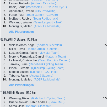
4.
Ferrari, Roberto
(Androni Giocattoli)
5.
Bozic, Borut
(Vacansoleil - DCM PRO Cyc...)
6.
Appollonio, Davide
(Sky Procycling)
7.
Farrar, Tyler
(Team Garmin - Cervelo)
8.
McEwen, Robbie
(Team Radioshack)
9.
Weylandt, Wouter
(Team Leopard - Trek)
10.
Montaguti, Matteo
(AG2R La Mondiale)
Alle Platzierungen
09.05.2011: 3. Etappe , 173.0 km
1.
Vicioso Arcos, Angel
(Androni Giocattoli)
3:5
2.
Millar, David
(Team Garmin - Cervelo)
3.
Lastras Garcia, Pablo
(Movistar Team)
4.
Moreno Fernandez, Daniel
(Katusha Team)
5.
Le Mevel, Christophe
(Team Garmin - Cervelo)
6.
Tankink, Bram
(Rabobank Cycling Team)
7.
Pineau, Jerome
(Quickstep Cycling Team)
8.
Modolo, Sacha
(Colnago - CSF Inox)
9.
Taborre, Fabio
(Acqua & Sapone)
10.
Montaguti, Matteo
(AG2R La Mondiale)
Alle Platzierungen
11.05.2011: 5. Etappe , 191.0 km
1.
Weening, Pieter
(Rabobank Cycling Team)
4:5
2.
Duarte Arevalo, Fabio Andres
(Geox-TMC)
3.
Serpa, Jose
(Androni Giocattoli)