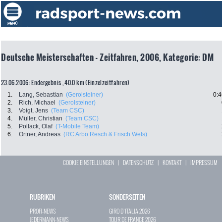
Deutsche Meisterschaften - Zeitfahren, 2006, Kategorie: DM
23.06.2006: Endergebnis , 40.0 km (Einzelzeitfahren)
1.
Lang, Sebastian
(Gerolsteiner)
0:4
2.
Rich, Michael
(Gerolsteiner)
3.
Voigt, Jens
(Team CSC)
4.
Müller, Christian
(Team CSC)
5.
Pollack, Olaf
(T-Mobile Team)
6.
Ortner, Andreas
(RC Arbö Resch & Frisch Wels)
COOKIE EINSTELLUNGEN
|
DATENSCHUTZ
|
KONTAKT
|
IMPRESSUM
RUBRIKEN
SONDERSEITEN
PROFI-NEWS
GIRO D`ITALIA 2026
JEDERMANN-NEWS
TOUR DE FRANCE 2026