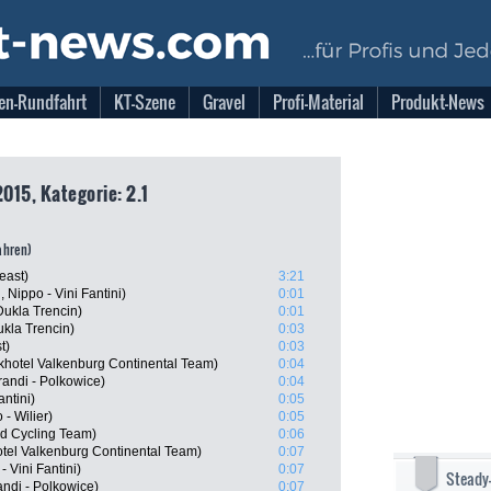
en-Rundfahrt
KT-Szene
Gravel
Profi-Material
Produkt-News
2015, Kategorie: 2.1
fahren)
east)
3:21
Nippo - Vini Fantini)
0:01
ukla Trencin)
0:01
ukla Trencin)
0:03
t)
0:03
hotel Valkenburg Continental Team)
0:04
andi - Polkowice)
0:04
antini)
0:05
- Wilier)
0:05
d Cycling Team)
0:06
tel Valkenburg Continental Team)
0:07
 Vini Fantini)
0:07
Steady
ndi - Polkowice)
0:07