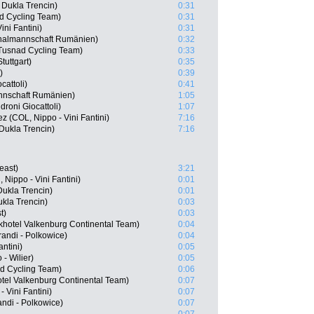
Dukla Trencin)
0:31
d Cycling Team)
0:31
ini Fantini)
0:31
nalmannschaft Rumänien)
0:32
Tusnad Cycling Team)
0:33
uttgart)
0:35
)
0:39
cattoli)
0:41
nnschaft Rumänien)
1:05
droni Giocattoli)
1:07
z (COL, Nippo - Vini Fantini)
7:16
Dukla Trencin)
7:16
east)
3:21
Nippo - Vini Fantini)
0:01
ukla Trencin)
0:01
ukla Trencin)
0:03
t)
0:03
hotel Valkenburg Continental Team)
0:04
andi - Polkowice)
0:04
antini)
0:05
- Wilier)
0:05
d Cycling Team)
0:06
tel Valkenburg Continental Team)
0:07
 Vini Fantini)
0:07
ndi - Polkowice)
0:07