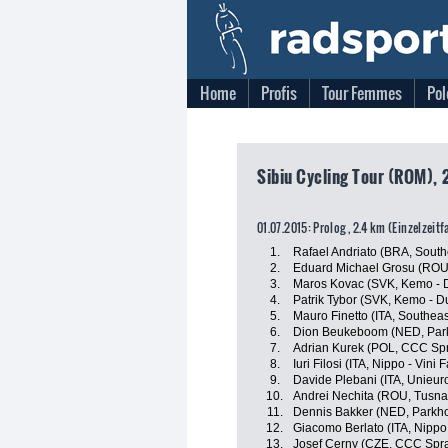
Home
Profis
Tour Femmes
Pol
Sibiu Cycling Tour (ROM), 
01.07.2015: Prolog , 2.4 km (Einzelzeit
1.
Rafael Andriato (BRA, South
2.
Eduard Michael Grosu (ROU, 
3.
Maros Kovac (SVK, Kemo - D
4.
Patrik Tybor (SVK, Kemo - D
5.
Mauro Finetto (ITA, Southeas
6.
Dion Beukeboom (NED, Park
7.
Adrian Kurek (POL, CCC Spr
8.
Iuri Filosi (ITA, Nippo - Vini F
9.
Davide Plebani (ITA, Unieuro 
10.
Andrei Nechita (ROU, Tusna
11.
Dennis Bakker (NED, Parkho
12.
Giacomo Berlato (ITA, Nippo -
13.
Josef Cerny (CZE, CCC Spra