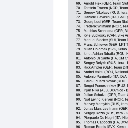
69.
Arnold Fiek (GER, Team Stut
70.
Torstein Traeen (NOR, Team 
71.
Sergey Nikolaev (RUS, Itera
72.
Daniele Cavasin (ITA, GM C
73.
Georg Loef (GER, Team Stutt
74.
Frederik Wilmann (NOR, Tea
75.
Matthias Schnapka (GER, Bi
76.
Kyle Buckosky (CAN, Bike Ai
77.
Manuel Stocker (SUI, Team D
78.
Franz Schiewer (GER, LKT 
79.
Milan Holomek (SVK, Kemo -
80.
Ionut-Adrian Sdraila (ROU,
81.
Antonio Di Sante (ITA, GM C
82.
Sergey Belykh (RUS, Itera -
83.
Rick Ampler (GER, Team Dif
84.
Andrei Voicu (ROU, Nation
85.
Antonio Parrinello (ITA, D\'A
86.
Carol-Eduard Novak (ROU, 
87.
Sergei Pomoshnikov (RUS, It
88.
Iltjan Nika (ALB, D\'Amico - 
89.
Julian Schulze (GER, Team S
90.
Njal Eivind Kleiven (NOR, T
91.
Matvey Mamykin (RUS, Itera
92.
Jonas Marc Leefmann (GER, 
93.
Sergey Rozin (RUS, Itera - 
94.
Pierpaolo De Negri (ITA, Nipp
95.
Thomas Capocchi (ITA, D\'Am
96.
Roman Bronis (SVK, Kemo - 