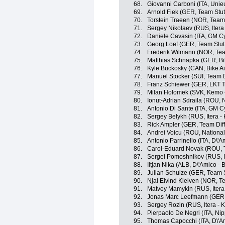
68.
Giovanni Carboni (ITA, Unieu
69.
Arnold Fiek (GER, Team Stut
70.
Torstein Traeen (NOR, Team 
71.
Sergey Nikolaev (RUS, Itera
72.
Daniele Cavasin (ITA, GM C
73.
Georg Loef (GER, Team Stutt
74.
Frederik Wilmann (NOR, Tea
75.
Matthias Schnapka (GER, Bi
76.
Kyle Buckosky (CAN, Bike Ai
77.
Manuel Stocker (SUI, Team D
78.
Franz Schiewer (GER, LKT 
79.
Milan Holomek (SVK, Kemo -
80.
Ionut-Adrian Sdraila (ROU,
81.
Antonio Di Sante (ITA, GM C
82.
Sergey Belykh (RUS, Itera -
83.
Rick Ampler (GER, Team Dif
84.
Andrei Voicu (ROU, Nation
85.
Antonio Parrinello (ITA, D\'A
86.
Carol-Eduard Novak (ROU, 
87.
Sergei Pomoshnikov (RUS, It
88.
Iltjan Nika (ALB, D\'Amico - 
89.
Julian Schulze (GER, Team S
90.
Njal Eivind Kleiven (NOR, T
91.
Matvey Mamykin (RUS, Itera
92.
Jonas Marc Leefmann (GER, 
93.
Sergey Rozin (RUS, Itera - 
94.
Pierpaolo De Negri (ITA, Nipp
95.
Thomas Capocchi (ITA, D\'Am