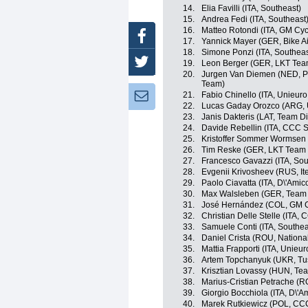
14.
Elia Favilli (ITA, Southeast)
15.
Andrea Fedi (ITA, Southeast
16.
Matteo Rotondi (ITA, GM Cy
Facebook
17.
Yannick Mayer (GER, Bike A
18.
Simone Ponzi (ITA, Southeas
Twitter
19.
Leon Berger (GER, LKT Tea
20.
Jurgen Van Diemen (NED, Pa
Team)
21.
Fabio Chinello (ITA, Unieuro 
Newsletter:
22.
Lucas Gaday Orozco (ARG, U
23.
Janis Dakteris (LAT, Team Di
24.
Davide Rebellin (ITA, CCC S
25.
Kristoffer Sommer Wormsen 
26.
Tim Reske (GER, LKT Team
27.
Francesco Gavazzi (ITA, Sou
28.
Evgenii Krivosheev (RUS, It
29.
Paolo Ciavatta (ITA, D\'Amico
30.
Max Walsleben (GER, Team S
31.
José Hernández (COL, GM C
32.
Christian Delle Stelle (ITA,
33.
Samuele Conti (ITA, Southea
34.
Daniel Crista (ROU, Nation
35.
Mattia Frapporti (ITA, Unieuro
36.
Artem Topchanyuk (UKR, Tu
37.
Krisztian Lovassy (HUN, Tea
38.
Marius-Cristian Petrache (
39.
Giorgio Bocchiola (ITA, D\'A
40.
Marek Rutkiewicz (POL, CCC