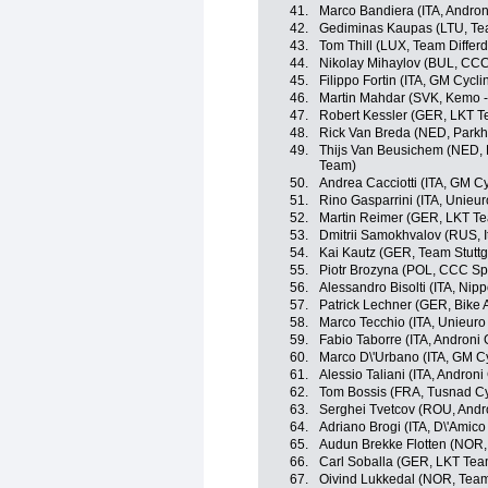
41.
Marco Bandiera (ITA, Androni
42.
Gediminas Kaupas (LTU, Tea
43.
Tom Thill (LUX, Team Differ
44.
Nikolay Mihaylov (BUL, CCC
45.
Filippo Fortin (ITA, GM Cycl
46.
Martin Mahdar (SVK, Kemo -
47.
Robert Kessler (GER, LKT 
48.
Rick Van Breda (NED, Parkh
49.
Thijs Van Beusichem (NED, 
Team)
50.
Andrea Cacciotti (ITA, GM C
51.
Rino Gasparrini (ITA, Unieuro
52.
Martin Reimer (GER, LKT T
53.
Dmitrii Samokhvalov (RUS, I
54.
Kai Kautz (GER, Team Stuttg
55.
Piotr Brozyna (POL, CCC Sp
56.
Alessandro Bisolti (ITA, Nippo
57.
Patrick Lechner (GER, Bike 
58.
Marco Tecchio (ITA, Unieuro 
59.
Fabio Taborre (ITA, Androni G
60.
Marco D\'Urbano (ITA, GM C
61.
Alessio Taliani (ITA, Androni 
62.
Tom Bossis (FRA, Tusnad C
63.
Serghei Tvetcov (ROU, Andro
64.
Adriano Brogi (ITA, D\'Amico 
65.
Audun Brekke Flotten (NOR, 
66.
Carl Soballa (GER, LKT Te
67.
Oivind Lukkedal (NOR, Team 