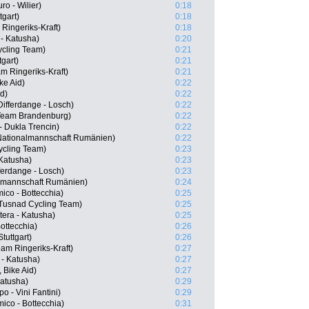
ro - Wilier)
0:18
tgart)
0:18
Ringeriks-Kraft)
0:18
 - Katusha)
0:20
ycling Team)
0:21
gart)
0:21
m Ringeriks-Kraft)
0:21
ke Aid)
0:22
d)
0:22
ifferdange - Losch)
0:22
Team Brandenburg)
0:22
 Dukla Trencin)
0:22
 Nationalmannschaft Rumänien)
0:22
ycling Team)
0:23
 Katusha)
0:23
ferdange - Losch)
0:23
almannschaft Rumänien)
0:24
mico - Bottecchia)
0:25
Tusnad Cycling Team)
0:25
era - Katusha)
0:25
Bottecchia)
0:26
tuttgart)
0:26
eam Ringeriks-Kraft)
0:27
 - Katusha)
0:27
Bike Aid)
0:27
Katusha)
0:29
o - Vini Fantini)
0:29
ico - Bottecchia)
0:31