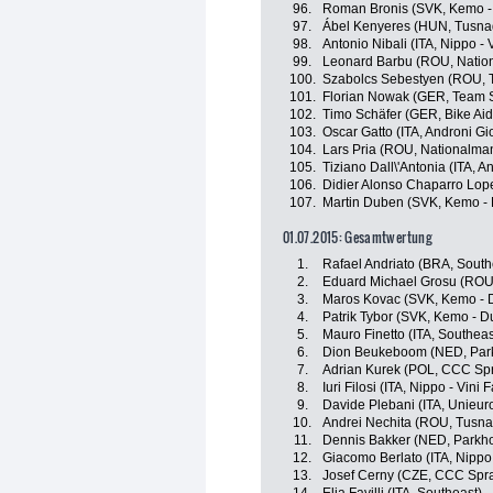
96.
Roman Bronis (SVK, Kemo - 
97.
Ábel Kenyeres (HUN, Tusna
98.
Antonio Nibali (ITA, Nippo - V
99.
Leonard Barbu (ROU, Natio
100.
Szabolcs Sebestyen (ROU, 
101.
Florian Nowak (GER, Team St
102.
Timo Schäfer (GER, Bike Aid
103.
Oscar Gatto (ITA, Androni Gio
104.
Lars Pria (ROU, Nationalma
105.
Tiziano Dall\'Antonia (ITA, An
106.
Didier Alonso Chaparro Lope
107.
Martin Duben (SVK, Kemo - 
01.07.2015: Gesamtwertung
1.
Rafael Andriato (BRA, South
2.
Eduard Michael Grosu (ROU, 
3.
Maros Kovac (SVK, Kemo - D
4.
Patrik Tybor (SVK, Kemo - D
5.
Mauro Finetto (ITA, Southeas
6.
Dion Beukeboom (NED, Park
7.
Adrian Kurek (POL, CCC Spr
8.
Iuri Filosi (ITA, Nippo - Vini F
9.
Davide Plebani (ITA, Unieuro 
10.
Andrei Nechita (ROU, Tusna
11.
Dennis Bakker (NED, Parkho
12.
Giacomo Berlato (ITA, Nippo -
13.
Josef Cerny (CZE, CCC Spra