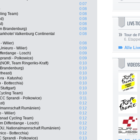
0:07
)
0:08
cling Team)
0:08
id)
0:08
LIVE-T
t)
0:08
m Brandenburg)
0:08
rkhotel Valkenburg Continental
0:08
Tour de
6. Etapp
- Wilier)
0:08
Alle Liv
nieuro - Wilier)
0:09
fferdange - Losch)
0:09
prandi - Polkowice)
0:09
(NOR, Team Ringeriks-Kraft)
0:10
VIDEOS
 Brandenburg)
0:10
theast)
0:10
era - Katusha)
0:10
 - Bottecchia)
0:10
tuttgart)
0:10
ycling Team)
0:10
 CCC Sprandi - Polkowice)
0:11
st)
0:12
almannschaft Rumänien)
0:12
 - Wilier)
0:12
snad Cycling Team)
0:12
m Differdange - Losch)
0:12
ROU, Nationalmannschaft Rumänien)
0:12
mico - Bottecchia)
0:12
 Sprandi - Polkowice)
0:13