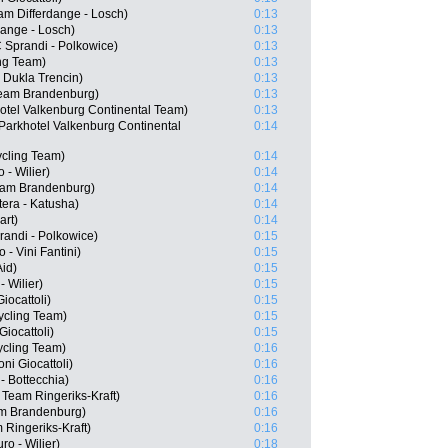
m Differdange - Losch)
0:13
dange - Losch)
0:13
 Sprandi - Polkowice)
0:13
ing Team)
0:13
 Dukla Trencin)
0:13
Team Brandenburg)
0:13
otel Valkenburg Continental Team)
0:13
Parkhotel Valkenburg Continental
0:14
ycling Team)
0:14
 - Wilier)
0:14
eam Brandenburg)
0:14
tera - Katusha)
0:14
art)
0:14
randi - Polkowice)
0:15
 - Vini Fantini)
0:15
Aid)
0:15
- Wilier)
0:15
iocattoli)
0:15
ycling Team)
0:15
Giocattoli)
0:15
ycling Team)
0:16
ni Giocattoli)
0:16
- Bottecchia)
0:16
Team Ringeriks-Kraft)
0:16
am Brandenburg)
0:16
Ringeriks-Kraft)
0:16
ro - Wilier)
0:18