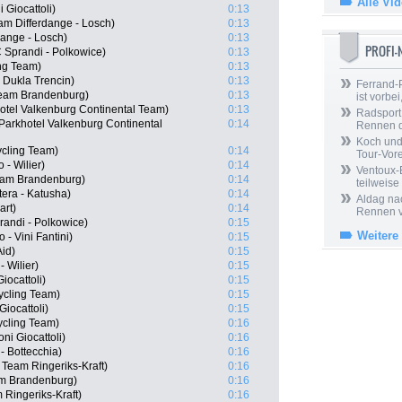
Alle Vi
 Giocattoli)
0:13
m Differdange - Losch)
0:13
dange - Losch)
0:13
PROFI
 Sprandi - Polkowice)
0:13
ing Team)
0:13
 Dukla Trencin)
0:13
Ferrand-P
Team Brandenburg)
0:13
ist vorbei,
otel Valkenburg Continental Team)
0:13
Radsport 
Parkhotel Valkenburg Continental
0:14
Rennen 
Koch und 
ycling Team)
0:14
Tour-Vor
 - Wilier)
0:14
Ventoux-
eam Brandenburg)
0:14
teilweise
tera - Katusha)
0:14
Aldag nac
art)
0:14
Rennen v
randi - Polkowice)
0:15
Weitere
 - Vini Fantini)
0:15
Aid)
0:15
- Wilier)
0:15
iocattoli)
0:15
ycling Team)
0:15
Giocattoli)
0:15
ycling Team)
0:16
ni Giocattoli)
0:16
- Bottecchia)
0:16
Team Ringeriks-Kraft)
0:16
am Brandenburg)
0:16
Ringeriks-Kraft)
0:16