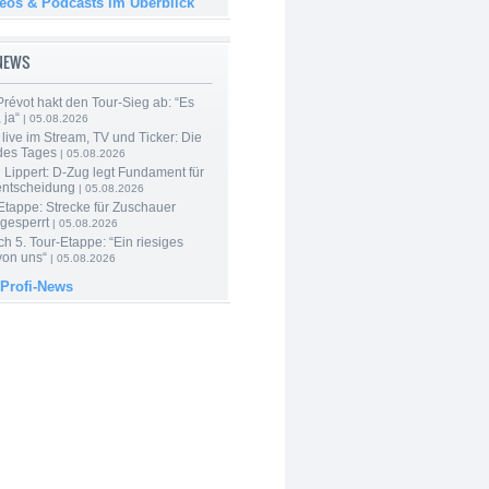
deos & Podcasts im Überblick
-NEWS
révot hakt den Tour-Sieg ab: “Es
 ja“
| 05.08.2026
live im Stream, TV und Ticker: Die
des Tages
| 05.08.2026
Lippert: D-Zug legt Fundament für
entscheidung
| 05.08.2026
Etappe: Strecke für Zuschauer
 gesperrt
| 05.08.2026
h 5. Tour-Etappe: “Ein riesiges
on uns“
| 05.08.2026
 Profi-News