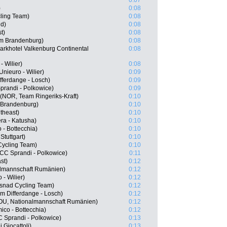
0:07
)
0:08
cling Team)
0:08
id)
0:08
t)
0:08
m Brandenburg)
0:08
rkhotel Valkenburg Continental
0:08
- Wilier)
0:08
nieuro - Wilier)
0:09
fferdange - Losch)
0:09
prandi - Polkowice)
0:09
(NOR, Team Ringeriks-Kraft)
0:10
 Brandenburg)
0:10
theast)
0:10
era - Katusha)
0:10
 - Bottecchia)
0:10
tuttgart)
0:10
ycling Team)
0:10
 CCC Sprandi - Polkowice)
0:11
st)
0:12
almannschaft Rumänien)
0:12
 - Wilier)
0:12
snad Cycling Team)
0:12
m Differdange - Losch)
0:12
ROU, Nationalmannschaft Rumänien)
0:12
mico - Bottecchia)
0:12
 Sprandi - Polkowice)
0:13
 Giocattoli)
0:13