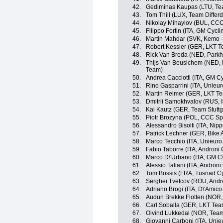
42.
Gediminas Kaupas (LTU, Tea
43.
Tom Thill (LUX, Team Differ
44.
Nikolay Mihaylov (BUL, CCC
45.
Filippo Fortin (ITA, GM Cycl
46.
Martin Mahdar (SVK, Kemo -
47.
Robert Kessler (GER, LKT 
48.
Rick Van Breda (NED, Parkh
49.
Thijs Van Beusichem (NED, 
Team)
50.
Andrea Cacciotti (ITA, GM C
51.
Rino Gasparrini (ITA, Unieuro
52.
Martin Reimer (GER, LKT T
53.
Dmitrii Samokhvalov (RUS, I
54.
Kai Kautz (GER, Team Stuttg
55.
Piotr Brozyna (POL, CCC Sp
56.
Alessandro Bisolti (ITA, Nippo
57.
Patrick Lechner (GER, Bike 
58.
Marco Tecchio (ITA, Unieuro 
59.
Fabio Taborre (ITA, Androni G
60.
Marco D\'Urbano (ITA, GM C
61.
Alessio Taliani (ITA, Androni 
62.
Tom Bossis (FRA, Tusnad C
63.
Serghei Tvetcov (ROU, Andro
64.
Adriano Brogi (ITA, D\'Amico 
65.
Audun Brekke Flotten (NOR, 
66.
Carl Soballa (GER, LKT Te
67.
Oivind Lukkedal (NOR, Team 
68.
Giovanni Carboni (ITA, Unieu