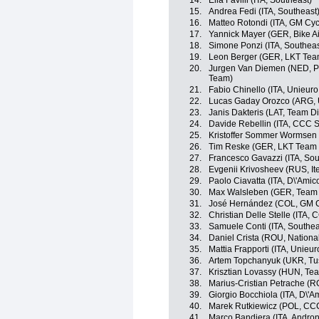
14.
Elia Favilli (ITA, Southeast)
15.
Andrea Fedi (ITA, Southeast
16.
Matteo Rotondi (ITA, GM Cy
17.
Yannick Mayer (GER, Bike A
18.
Simone Ponzi (ITA, Southeas
19.
Leon Berger (GER, LKT Tea
20.
Jurgen Van Diemen (NED, Pa
Team)
21.
Fabio Chinello (ITA, Unieuro 
22.
Lucas Gaday Orozco (ARG, U
23.
Janis Dakteris (LAT, Team Di
24.
Davide Rebellin (ITA, CCC S
25.
Kristoffer Sommer Wormsen 
26.
Tim Reske (GER, LKT Team
27.
Francesco Gavazzi (ITA, Sou
28.
Evgenii Krivosheev (RUS, It
29.
Paolo Ciavatta (ITA, D\'Amico
30.
Max Walsleben (GER, Team S
31.
José Hernández (COL, GM C
32.
Christian Delle Stelle (ITA,
33.
Samuele Conti (ITA, Southea
34.
Daniel Crista (ROU, Nation
35.
Mattia Frapporti (ITA, Unieuro
36.
Artem Topchanyuk (UKR, Tu
37.
Krisztian Lovassy (HUN, Tea
38.
Marius-Cristian Petrache (
39.
Giorgio Bocchiola (ITA, D\'A
40.
Marek Rutkiewicz (POL, CCC
41.
Marco Bandiera (ITA, Androni