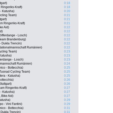
tgart)
0:18
Ringeriks-Kraft)
0:18
 - Katusha)
0:20
ycling Team)
0:21
gart)
0:21
m Ringeriks-Kraft)
0:21
ke Aid)
0:22
d)
0:22
ifferdange - Losch)
0:22
Team Brandenburg)
0:22
 Dukla Trencin)
0:22
 Nationalmannschaft Rumänien)
0:22
ycling Team)
0:23
 Katusha)
0:23
ferdange - Losch)
0:23
almannschaft Rumänien)
0:24
mico - Bottecchia)
0:25
Tusnad Cycling Team)
0:25
era - Katusha)
0:25
Bottecchia)
0:26
tuttgart)
0:26
eam Ringeriks-Kraft)
0:27
 - Katusha)
0:27
Bike Aid)
0:27
Katusha)
0:29
o - Vini Fantini)
0:29
ico - Bottecchia)
0:31
Dukla Trencin)
0:31