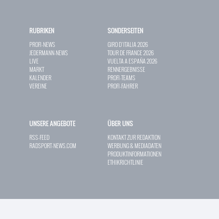
RUBRIKEN
SONDERSEITEN
PROFI-NEWS
GIRO D`ITALIA 2026
JEDERMANN-NEWS
TOUR DE FRANCE 2026
LIVE
VUELTA A ESPAÑA 2026
MARKT
RENNERGEBNISSE
KALENDER
PROFI-TEAMS
VEREINE
PROFI-FAHRER
UNSERE ANGEBOTE
ÜBER UNS
RSS-FEED
KONTAKT ZUR REDAKTION
RADSPORT-NEWS.COM
WERBUNG & MEDIADATEN
PRODUKTINFORMATIONEN
ETHIKRICHTLINIE