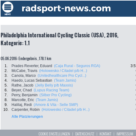
Philadelphia International Cycling Classic (USA), 2016,
Kategorie: 1.1
05.06.2016: Endergebnis , 178.1 km
1.
Prades Reverter, Eduard
(Caja Rural - Seguros RGA)
3:5
2.
McCabe, Travis
(Holowesko / Citadel p/b H...)
3.
Canola, Marco
(Unitedhealthcare Pro Cycl...)
4.
Haedo, Lucas Sebastian
(Team Jamis)
5.
Rathe, Jacob
(Jelly Belly p/b Maxxis)
6.
Beyer, Chad
(Lupus Racing Team)
7.
Perry, Benjamin
(Silber Pro Cycling)
8.
Marcotte, Eric
(Team Jamis)
9.
Halilaj, Redi
(Amore & Vita - Selle SMP)
10.
Carpenter, Robin
(Holowesko / Citadel p/b H...)
Alle Platzierungen
COOKIE EINSTELLUNGEN
|
DATENSCHUTZ
|
KONTAKT
|
IMPRESSUM