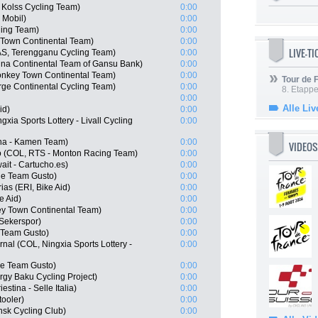
Kolss Cycling Team)
0:00
 Mobil)
0:00
ling Team)
0:00
 Town Continental Team)
0:00
LIVE-T
S, Terengganu Cycling Team)
0:00
na Continental Team of Gansu Bank)
0:00
nkey Town Continental Team)
0:00
Tour de
rge Continental Cycling Team)
0:00
8. Etappe
0:00
Alle Liv
id)
0:00
xia Sports Lottery - Livall Cycling
0:00
ana - Kamen Team)
0:00
VIDEOS
o (COL, RTS - Monton Racing Team)
0:00
ait - Cartucho.es)
0:00
ue Team Gusto)
0:00
as (ERI, Bike Aid)
0:00
e Aid)
0:00
y Town Continental Team)
0:00
Sekerspor)
0:00
e Team Gusto)
0:00
nal (COL, Ningxia Sports Lottery -
0:00
ue Team Gusto)
0:00
rgy Baku Cycling Project)
0:00
estina - Selle Italia)
0:00
ooler)
0:00
nsk Cycling Club)
0:00