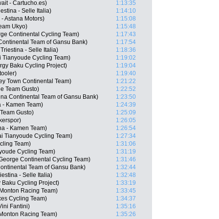
ait - Cartucho.es)
1:13:35
stina - Selle Italia)
1:14:10
 - Astana Motors)
1:15:08
Team Ukyo)
1:15:48
rge Continental Cycling Team)
1:17:43
Continental Team of Gansu Bank)
1:17:54
riestina - Selle Italia)
1:18:36
i Tianyoude Cycling Team)
1:19:02
rgy Baku Cycling Project)
1:19:04
ooler)
1:19:40
ey Town Continental Team)
1:21:22
ue Team Gusto)
1:22:52
na Continental Team of Gansu Bank)
1:23:50
a - Kamen Team)
1:24:39
e Team Gusto)
1:25:09
kerspor)
1:26:05
ana - Kamen Team)
1:26:54
i Tianyoude Cycling Team)
1:27:34
cling Team)
1:31:06
nyoude Cycling Team)
1:31:19
George Continental Cycling Team)
1:31:46
ontinental Team of Gansu Bank)
1:32:44
stina - Selle Italia)
1:32:48
 Baku Cycling Project)
1:33:19
 Monton Racing Team)
1:33:45
axes Cycling Team)
1:34:37
ini Fantini)
1:35:16
 Monton Racing Team)
1:35:26