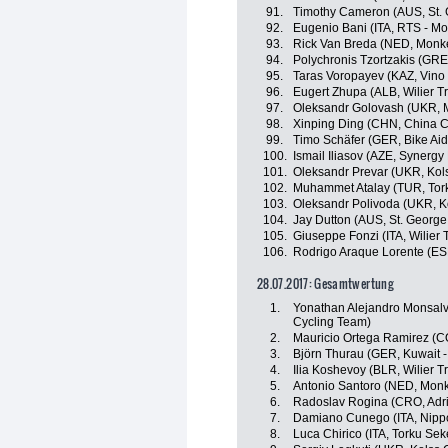
91.
Timothy Cameron (AUS, St. 
92.
Eugenio Bani (ITA, RTS - M
93.
Rick Van Breda (NED, Monk
94.
Polychronis Tzortzakis (GR
95.
Taras Voropayev (KAZ, Vino 
96.
Eugert Zhupa (ALB, Wilier Trie
97.
Oleksandr Golovash (UKR, M
98.
Xinping Ding (CHN, China C
99.
Timo Schäfer (GER, Bike Aid
100.
Ismail Iliasov (AZE, Synergy
101.
Oleksandr Prevar (UKR, Kol
102.
Muhammet Atalay (TUR, Tor
103.
Oleksandr Polivoda (UKR, K
104.
Jay Dutton (AUS, St. George
105.
Giuseppe Fonzi (ITA, Wilier Tr
106.
Rodrigo Araque Lorente (ES
28.07.2017: Gesamtwertung
1.
Yonathan Alejandro Monsalv
Cycling Team)
2.
Mauricio Ortega Ramirez (
3.
Björn Thurau (GER, Kuwait -
4.
Ilia Koshevoy (BLR, Wilier Tri
5.
Antonio Santoro (NED, Mon
6.
Radoslav Rogina (CRO, Adri
7.
Damiano Cunego (ITA, Nippo 
8.
Luca Chirico (ITA, Torku Sek