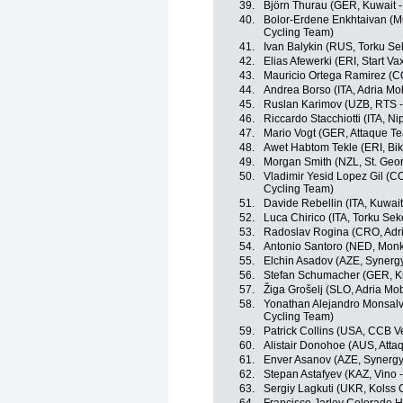
39.
Björn Thurau (GER, Kuwait -
40.
Bolor-Erdene Enkhtaivan (MGL
Cycling Team)
41.
Ivan Balykin (RUS, Torku Se
42.
Elias Afewerki (ERI, Start V
43.
Mauricio Ortega Ramirez (
44.
Andrea Borso (ITA, Adria Mob
45.
Ruslan Karimov (UZB, RTS 
46.
Riccardo Stacchiotti (ITA, Nip
47.
Mario Vogt (GER, Attaque T
48.
Awet Habtom Tekle (ERI, Bik
49.
Morgan Smith (NZL, St. Geo
50.
Vladimir Yesid Lopez Gil (COL
Cycling Team)
51.
Davide Rebellin (ITA, Kuwait
52.
Luca Chirico (ITA, Torku Sek
53.
Radoslav Rogina (CRO, Adri
54.
Antonio Santoro (NED, Mon
55.
Elchin Asadov (AZE, Synergy
56.
Stefan Schumacher (GER, Ku
57.
Žiga Grošelj (SLO, Adria Mob
58.
Yonathan Alejandro Monsalv
Cycling Team)
59.
Patrick Collins (USA, CCB Ve
60.
Alistair Donohoe (AUS, Att
61.
Enver Asanov (AZE, Synergy
62.
Stepan Astafyev (KAZ, Vino 
63.
Sergiy Lagkuti (UKR, Kolss 