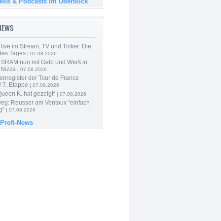
deos & Podcasts im Überblick
-NEWS
live im Stream, TV und Ticker: Die
des Tages
| 07.08.2026
 SRAM nun mit Gelb und Weiß in
 Nizza
| 07.08.2026
enregister der Tour de France
 7. Etappe
| 07.08.2026
Queen K. hat gezeigt“
| 07.08.2026
 weg: Reusser am Ventoux “einfach
g“
| 07.08.2026
 Profi-News