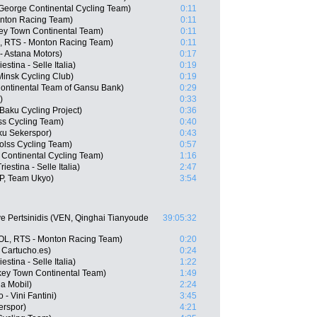
George Continental Cycling Team)
0:11
onton Racing Team)
0:11
ey Town Continental Team)
0:11
E, RTS - Monton Racing Team)
0:11
- Astana Motors)
0:17
stina - Selle Italia)
0:19
insk Cycling Club)
0:19
ontinental Team of Gansu Bank)
0:29
)
0:33
 Baku Cycling Project)
0:36
ss Cycling Team)
0:40
ku Sekerspor)
0:43
olss Cycling Team)
0:57
 Continental Cycling Team)
1:16
iestina - Selle Italia)
2:47
P, Team Ukyo)
3:54
e Pertsinidis (VEN, Qinghai Tianyoude
39:05:32
COL, RTS - Monton Racing Team)
0:20
 Cartucho.es)
0:24
estina - Selle Italia)
1:22
key Town Continental Team)
1:49
a Mobil)
2:24
- Vini Fantini)
3:45
erspor)
4:21