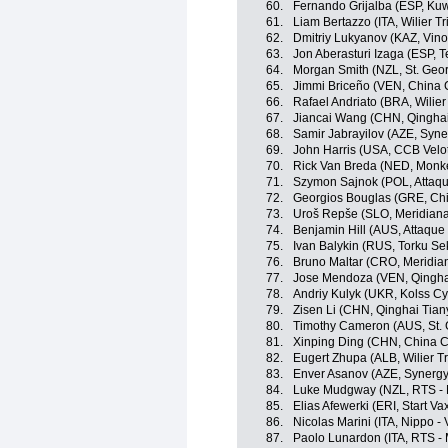
60.
Fernando Grijalba (ESP, Kuw
61.
Liam Bertazzo (ITA, Wilier Trie
62.
Dmitriy Lukyanov (KAZ, Vino
63.
Jon Aberasturi Izaga (ESP, 
64.
Morgan Smith (NZL, St. Geo
65.
Jimmi Briceño (VEN, China 
66.
Rafael Andriato (BRA, Wilier T
67.
Jiancai Wang (CHN, Qingha
68.
Samir Jabrayilov (AZE, Syne
69.
John Harris (USA, CCB Velot
70.
Rick Van Breda (NED, Monk
71.
Szymon Sajnok (POL, Attaq
72.
Georgios Bouglas (GRE, Chi
73.
Uroš Repše (SLO, Meridian
74.
Benjamin Hill (AUS, Attaqu
75.
Ivan Balykin (RUS, Torku Se
76.
Bruno Maltar (CRO, Meridi
77.
Jose Mendoza (VEN, Qingha
78.
Andriy Kulyk (UKR, Kolss Cy
79.
Zisen Li (CHN, Qinghai Tia
80.
Timothy Cameron (AUS, St. 
81.
Xinping Ding (CHN, China C
82.
Eugert Zhupa (ALB, Wilier Trie
83.
Enver Asanov (AZE, Synergy
84.
Luke Mudgway (NZL, RTS -
85.
Elias Afewerki (ERI, Start V
86.
Nicolas Marini (ITA, Nippo - V
87.
Paolo Lunardon (ITA, RTS -