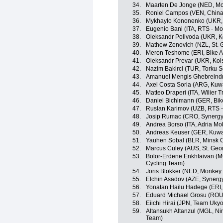
34.
Maarten De Jonge (NED, Mo
35.
Roniel Campos (VEN, China
36.
Mykhaylo Kononenko (UKR, 
37.
Eugenio Bani (ITA, RTS - M
38.
Oleksandr Polivoda (UKR, K
39.
Mathew Zenovich (NZL, St. 
40.
Meron Teshome (ERI, Bike A
41.
Oleksandr Prevar (UKR, Kol
42.
Nazim Bakirci (TUR, Torku S
43.
Amanuel Mengis Ghebreindri
44.
Axel Costa Soria (ARG, Kuwa
45.
Matteo Draperi (ITA, Wilier Tri
46.
Daniel Bichlmann (GER, Bik
47.
Ruslan Karimov (UZB, RTS 
48.
Josip Rumac (CRO, Synergy 
49.
Andrea Borso (ITA, Adria Mob
50.
Andreas Keuser (GER, Kuwai
51.
Yauhen Sobal (BLR, Minsk C
52.
Marcus Culey (AUS, St. Geo
53.
Bolor-Erdene Enkhtaivan (MGL
Cycling Team)
54.
Joris Blokker (NED, Monkey
55.
Elchin Asadov (AZE, Synergy
56.
Yonatan Hailu Hadege (ERI,
57.
Eduard Michael Grosu (ROU, 
58.
Eiichi Hirai (JPN, Team Ukyo
59.
Altansukh Altanzul (MGL, Ning
Team)