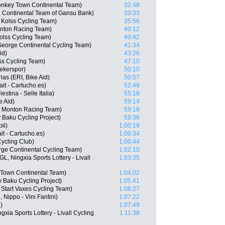
nkey Town Continental Team)
32:48
 Continental Team of Gansu Bank)
33:33
Kolss Cycling Team)
35:56
onton Racing Team)
40:12
olss Cycling Team)
40:42
George Continental Cycling Team)
41:34
id)
43:26
ss Cycling Team)
47:10
ekerspor)
50:10
as (ERI, Bike Aid)
50:57
it - Cartucho.es)
52:49
estina - Selle Italia)
55:18
e Aid)
59:14
- Monton Racing Team)
59:18
Baku Cycling Project)
59:36
il)
1:00:19
t - Cartucho.es)
1:00:34
ycling Club)
1:00:44
rge Continental Cycling Team)
1:02:10
, Ningxia Sports Lottery - Livall
1:03:35
 Town Continental Team)
1:04:02
 Baku Cycling Project)
1:05:41
 Start Vaxes Cycling Team)
1:06:27
Nippo - Vini Fantini)
1:07:22
)
1:07:49
xia Sports Lottery - Livall Cycling
1:11:38