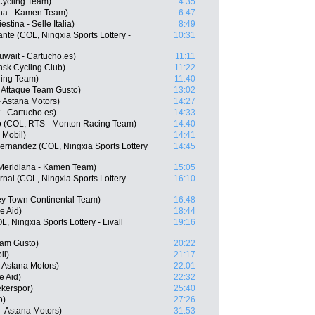
Cycling Team)
4:35
ana - Kamen Team)
6:47
stina - Selle Italia)
8:49
nte (COL, Ningxia Sports Lottery -
10:31
wait - Cartucho.es)
11:11
nsk Cycling Club)
11:22
ling Team)
11:40
 Attaque Team Gusto)
13:02
- Astana Motors)
14:27
 - Cartucho.es)
14:33
o (COL, RTS - Monton Racing Team)
14:40
 Mobil)
14:41
ernandez (COL, Ningxia Sports Lottery
14:45
Meridiana - Kamen Team)
15:05
nal (COL, Ningxia Sports Lottery -
16:10
y Town Continental Team)
16:48
e Aid)
18:44
, Ningxia Sports Lottery - Livall
19:16
eam Gusto)
20:22
il)
21:17
- Astana Motors)
22:01
e Aid)
22:32
kerspor)
25:40
o)
27:26
- Astana Motors)
31:53