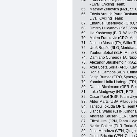
64.
Francisco Jarley Colorado H
- Livall Cycling Team)
65.
Mathew Zenovich (NZL, St. 
66.
Edwin Arnulfo Parra Bustama
Livall Cycling Team)
67.
Emanuel Kiserlovski (CRO, 
68.
Dmitriy Lukyanov (KAZ, Vino
69.
Ilia Koshevoy (BLR, Wilier Tri
70.
Mateo Frankovic (CRO, Mer
71.
Jacopo Mosca (ITA, Wilier Trie
72.
Uroš Repše (SLO, Meridian
73.
Yauhen Sobal (BLR, Minsk C
74.
Damiano Cunego (ITA, Nippo 
75.
Alexandr Shushemoin (KAZ,
76.
Axel Costa Soria (ARG, Kuwa
77.
Roniel Campos (VEN, China
78.
Josip Rumac (CRO, Synergy 
79.
Yonatan Hailu Hadege (ERI,
80.
Daniel Bichlmann (GER, Bik
81.
Luke Mudgway (NZL, RTS -
82.
Oscar Pujol (ESP, Team Uky
83.
Alder Martz (USA, Attaque 
84.
Tanzou Tokuda (JPN, Team 
85.
Jiancai Wang (CHN, Qingha
86.
Andreas Keuser (GER, Kuwai
87.
Eiichi Hirai (JPN, Team Ukyo
88.
Nazim Bakirci (TUR, Torku S
89.
Jose Mendoza (VEN, Qingha
90.
Jimmi Briceño (VEN, China 