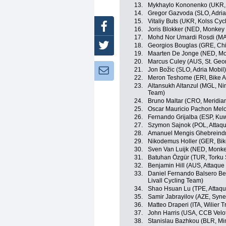
13.
Mykhaylo Kononenko (UKR, 
14.
Gregor Gazvoda (SLO, Adria
15.
Vitaliy Buts (UKR, Kolss Cyc
Facebook
16.
Joris Blokker (NED, Monkey
17.
Mohd Nor Umardi Rosdi (MA
18.
Georgios Bouglas (GRE, Chi
Twitter
19.
Maarten De Jonge (NED, Mo
20.
Marcus Culey (AUS, St. Geo
21.
Jon Božic (SLO, Adria Mobil)
Newsletter:
22.
Meron Teshome (ERI, Bike A
23.
Altansukh Altanzul (MGL, Ning
Team)
24.
Bruno Maltar (CRO, Meridi
25.
Oscar Mauricio Pachon Mel
26.
Fernando Grijalba (ESP, Kuw
27.
Szymon Sajnok (POL, Attaq
28.
Amanuel Mengis Ghebreindri
29.
Nikodemus Holler (GER, Bik
30.
Sven Van Luijk (NED, Monke
31.
Batuhan Özgür (TUR, Torku 
32.
Benjamin Hill (AUS, Attaqu
33.
Daniel Fernando Balsero Ber
Livall Cycling Team)
34.
Shao Hsuan Lu (TPE, Attaq
35.
Samir Jabrayilov (AZE, Syne
36.
Matteo Draperi (ITA, Wilier Tri
37.
John Harris (USA, CCB Velot
38.
Stanislau Bazhkou (BLR, Mi