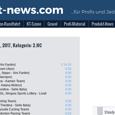
en-Rundfahrt
KT-Szene
Gravel
Profi-Material
Produkt-News
, 2017, Kategorie: 2.HC
ini Fantini)
2:14:35
Team Ukyo)
0:00
Nippo - Vini Fantini)
0:00
kerspor)
0:00
ana - Kamen Team)
0:00
- Astana Motors)
0:00
stina - Selle Italia)
0:00
, Ningxia Sports Lottery - Livall
0:00
cling Team)
0:00
riestina - Selle Italia)
0:00
nyoude Cycling Team)
0:00
Steady
 Monton Racing Team)
0:00