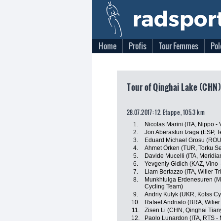
Home
Profis
Tour Femmes
Pol
Tour of Qinghai Lake (CHN)
28.07.2017: 12. Etappe , 105.3 km
1.
Nicolas Marini (ITA, Nippo - V
2.
Jon Aberasturi Izaga (ESP, 
3.
Eduard Michael Grosu (ROU, 
4.
Ahmet Örken (TUR, Torku Se
5.
Davide Mucelli (ITA, Meridi
6.
Yevgeniy Gidich (KAZ, Vino 
7.
Liam Bertazzo (ITA, Wilier Trie
8.
Munkhtulga Erdenesuren (MGL
Cycling Team)
9.
Andriy Kulyk (UKR, Kolss Cy
10.
Rafael Andriato (BRA, Wilier T
11.
Zisen Li (CHN, Qinghai Tia
12.
Paolo Lunardon (ITA, RTS -