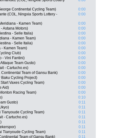
ernandez (COL, Ningxia Sports Lottery
0:00
George Continental Cycling Team)
0:00
nte (COL, Ningxia Sports Lottery -
0:00
Meridiana - Kamen Team)
0:00
 - Astana Motors)
0:00
estina - Selle Italia)
0:00
idiana - Kamen Team)
0:00
stina - Selle Italia)
0:00
a - Kamen Team)
0:00
ycling Club)
0:00
- Vini Fantini)
0:00
 Attaque Team Gusto)
0:00
it - Cartucho.es)
0:00
 Continental Team of Gansu Bank)
0:00
Baku Cycling Project)
0:00
 Start Vaxes Cycling Team)
0:00
e Aid)
0:00
 Monton Racing Team)
0:00
o)
0:10
Team Gusto)
0:11
Ukyo)
0:11
i Tianyoude Cycling Team)
0:11
t - Cartucho.es)
0:11
)
0:11
ekerspor)
0:11
i Tianyoude Cycling Team)
0:11
Continental Team of Gansu Bank)
0:11