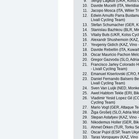
9.
Sergiy Lagkuti (UKR, Kolss 
10.
Davide Mucelli (ITA, Meridi
11.
Jacopo Mosca (ITA, Wilier Trie
12.
Edwin Arnulfo Parra Bustama
Livall Cycling Team)
13.
Stefan Schumacher (GER, Ku
14.
Stanislau Bazhkou (BLR, Mi
15.
Vitaliy Buts (UKR, Kolss Cyc
16.
Alexandr Shushemoin (KAZ,
17.
Yevgeniy Gidich (KAZ, Vino 
18.
Davide Rebellin (ITA, Kuwait
19.
Oscar Mauricio Pachon Mel
20.
Gregor Gazvoda (SLO, Adria
21.
Francisco Jarley Colorado H
- Livall Cycling Team)
22.
Emanuel Kiserlovski (CRO, 
23.
Daniel Fernando Balsero Ber
Livall Cycling Team)
24.
Sven Van Luijk (NED, Monke
25.
Awet Habtom Tekle (ERI, Bik
26.
Vladimir Yesid Lopez Gil (COL
Cycling Team)
27.
Mario Vogt (GER, Attaque T
28.
Žiga Grošelj (SLO, Adria Mob
29.
Stepan Astafyev (KAZ, Vino 
30.
Nikodemus Holler (GER, Bik
31.
Ahmet Örken (TUR, Torku Se
32.
Oscar Pujol (ESP, Team Uky
33.
Taras Voropayev (KAZ, Vino 