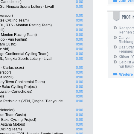
Alle Vi
 Cartucho.es)
0:00
, Ningxia Sports Lottery - Livall
0:00
kerspor)
0:00
PROFI
axes Cycling Team)
0:00
COL, RTS - Monton Racing Team)
0:00
Radsport 
il)
0:00
Rennen 
- Monton Racing Team)
0:00
Canyon -
po - Vini Fantini)
0:00
Richtung
eam Gusto)
0:00
Das Straf
e Aid)
0:00
Femmes /
rge Continental Cycling Team)
0:00
Klöser: “
, Ningxia Sports Lottery - Livall
0:00
Gelb ist
nur trauri
 - Cartucho.es)
0:00
erspor)
0:00
Weitere
a Mobil)
0:00
key Town Continental Team)
0:00
 Baku Cycling Project)
0:00
wait - Cartucho.es)
0:00
il)
0:00
e Pertsinidis (VEN, Qinghai Tianyoude
0:00
lotooler)
0:00
aque Team Gusto)
0:00
 Baku Cycling Project)
0:00
- Astana Motors)
0:00
Cycling Team)
0:00