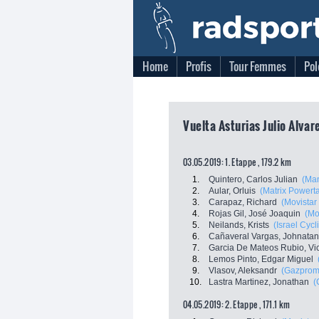
Home
Profis
Tour Femmes
Pol
Vuelta Asturias Julio Alvar
03.05.2019: 1. Etappe , 179.2 km
1.
Quintero, Carlos Julian
(Ma
2.
Aular, Orluis
(Matrix Powert
3.
Carapaz, Richard
(Movistar
4.
Rojas Gil, José Joaquin
(Mo
5.
Neilands, Krists
(Israel Cyc
6.
Cañaveral Vargas, Johnatan
7.
Garcia De Mateos Rubio, Vi
8.
Lemos Pinto, Edgar Miguel
9.
Vlasov, Aleksandr
(Gazprom
10.
Lastra Martinez, Jonathan
(
04.05.2019: 2. Etappe , 171.1 km