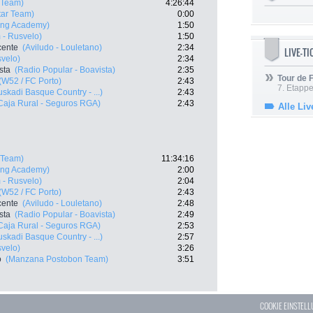
 Team)
4:26:44
tar Team)
0:00
ling Academy)
1:50
 - Rusvelo)
1:50
cente
(Aviludo - Louletano)
2:34
LIVE-T
velo)
2:34
sta
(Radio Popular - Boavista)
2:35
Tour de
(W52 / FC Porto)
2:43
7. Etappe
uskadi Basque Country - ...)
2:43
Caja Rural - Seguros RGA)
2:43
Alle Liv
 Team)
11:34:16
ling Academy)
2:00
 - Rusvelo)
2:04
(W52 / FC Porto)
2:43
cente
(Aviludo - Louletano)
2:48
sta
(Radio Popular - Boavista)
2:49
Caja Rural - Seguros RGA)
2:53
uskadi Basque Country - ...)
2:57
velo)
3:26
o
(Manzana Postobon Team)
3:51
COOKIE EINSTEL