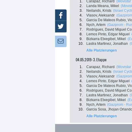
1.
Carapaz, Richard
(Movistar
2.
Landa Meana, Mikel
(Movis
3.
Neilands, Krists
(Israel Cyc
Facebook
4.
Vlasov, Aleksandr
(Gazprom
5.
Garcia De Mateos Rubio, Vi
6.
Nych, Artem
(Gazprom - Rus
Twitter
7.
Rodrigues, David Miguel Co
8.
Lemos Pinto, Edgar Miguel
9.
Bizkarra Etxegibel, Mikel
(E
Newsletter:
10.
Lastra Martinez, Jonathan
(
Alle Platzierungen
04.05.2019: 3. Etappe
1.
Carapaz, Richard
(Movistar
2.
Neilands, Krists
(Israel Cyc
3.
Vlasov, Aleksandr
(Gazprom
4.
Lemos Pinto, Edgar Miguel
5.
Garcia De Mateos Rubio, Vi
6.
Rodrigues, David Miguel Co
7.
Lastra Martinez, Jonathan
(
8.
Bizkarra Etxegibel, Mikel
(E
9.
Nych, Artem
(Gazprom - Rus
10.
Garcia Sosa, Jhojan Orland
Alle Platzierungen