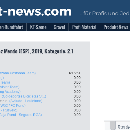
en-Rundfahrt
KT-Szene
Gravel
Profi-Material
Produkt-News
ez Mendo (ESP), 2019, Kategorie: 2.1
nzana Postobon Team)
4:16:51
ag)
0:00
 Team)
0:00
vistar Team)
0:00
ling Academy)
0:00
(Coldeportes Bicicletas St...)
0:00
cente
(Aviludo - Louletano)
0:00
(W52 / FC Porto)
0:00
 - Rusvelo)
0:00
Caja Rural - Seguros RGA)
0:00
Steady