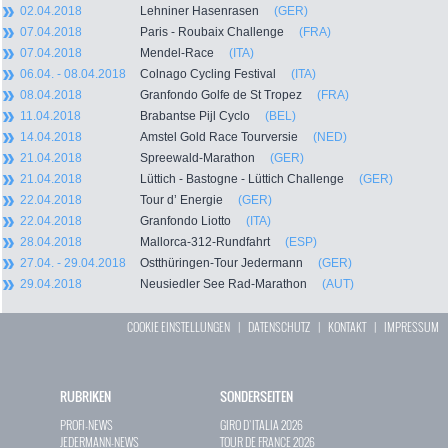
02.04.2018
Lehniner Hasenrasen
(GER)
07.04.2018
Paris - Roubaix Challenge
(FRA)
07.04.2018
Mendel-Race
(ITA)
06.04. - 08.04.2018
Colnago Cycling Festival
(ITA)
08.04.2018
Granfondo Golfe de St Tropez
(FRA)
11.04.2018
Brabantse Pijl Cyclo
(BEL)
14.04.2018
Amstel Gold Race Tourversie
(NED)
21.04.2018
Spreewald-Marathon
(GER)
21.04.2018
Lüttich - Bastogne - Lüttich Challenge
(GER)
22.04.2018
Tour d’ Energie
(GER)
22.04.2018
Granfondo Liotto
(ITA)
28.04.2018
Mallorca-312-Rundfahrt
(ESP)
27.04. - 29.04.2018
Ostthüringen-Tour Jedermann
(GER)
29.04.2018
Neusiedler See Rad-Marathon
(AUT)
COOKIE EINSTELLUNGEN
|
DATENSCHUTZ
|
KONTAKT
|
IMPRESSUM
RUBRIKEN
SONDERSEITEN
PROFI-NEWS
GIRO D`ITALIA 2026
JEDERMANN-NEWS
TOUR DE FRANCE 2026