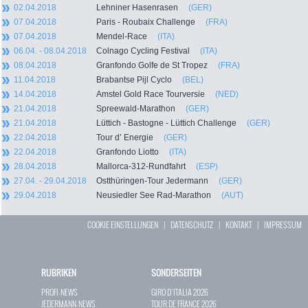
02.04.2018
Lehniner Hasenrasen
(GER)
07.04.2018
Paris - Roubaix Challenge
(FRA)
07.04.2018
Mendel-Race
(ITA)
06.04. - 08.04.2018
Colnago Cycling Festival
(ITA)
08.04.2018
Granfondo Golfe de St Tropez
(FRA)
11.04.2018
Brabantse Pijl Cyclo
(BEL)
14.04.2018
Amstel Gold Race Tourversie
(NED)
21.04.2018
Spreewald-Marathon
(GER)
21.04.2018
Lüttich - Bastogne - Lüttich Challenge
(GER)
22.04.2018
Tour d’ Energie
(GER)
22.04.2018
Granfondo Liotto
(ITA)
28.04.2018
Mallorca-312-Rundfahrt
(ESP)
27.04. - 29.04.2018
Ostthüringen-Tour Jedermann
(GER)
29.04.2018
Neusiedler See Rad-Marathon
(AUT)
COOKIE EINSTELLUNGEN
|
DATENSCHUTZ
|
KONTAKT
|
IMPRESSUM
RUBRIKEN
SONDERSEITEN
PROFI-NEWS
GIRO D`ITALIA 2026
JEDERMANN-NEWS
TOUR DE FRANCE 2026