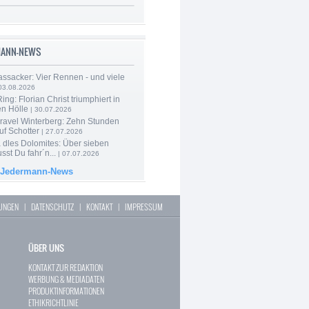
MANN-NEWS
ssacker: Vier Rennen - und viele
03.08.2026
ng: Florian Christ triumphiert in
en Hölle
| 30.07.2026
ravel Winterberg: Zehn Stunden
uf Schotter
| 27.07.2026
 dles Dolomites: Über sieben
st Du fahr´n...
| 07.07.2026
 Jedermann-News
LUNGEN
|
DATENSCHUTZ
|
KONTAKT
|
IMPRESSUM
ÜBER UNS
KONTAKT ZUR REDAKTION
WERBUNG & MEDIADATEN
PRODUKTINFORMATIONEN
ETHIKRICHTLINIE