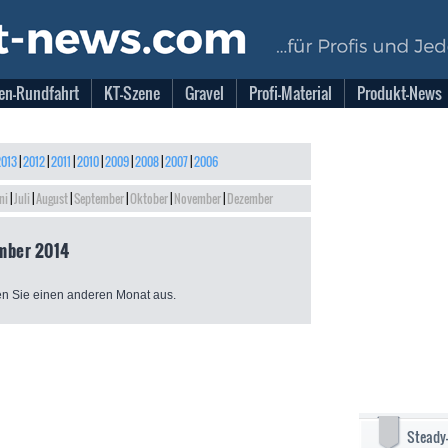
en-Rundfahrt
KT-Szene
Gravel
Profi-Material
Produkt-News
013
|
2012
|
2011
|
2010
|
2009
|
2008
|
2007
|
2006
ni
|
Juli
|
August
|
September
|
Oktober
|
November
|
Dezember
mber 2014
n Sie einen anderen Monat aus.
Steady