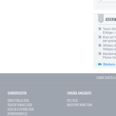
JEDER
Team Stra
Erfolge
| 
Rad am Ri
der grün
3Rides G
Vollgas a
Maratona
Pässe mus
Weitere
COOKIE EINSTEL
SONDERSEITEN
UNSERE ANGEBOTE
GIRO D`ITALIA 2026
RSS-FEED
TOUR DE FRANCE 2026
RADSPORT-NEWS.COM
VUELTA A ESPAÑA 2026
RENNERGEBNISSE