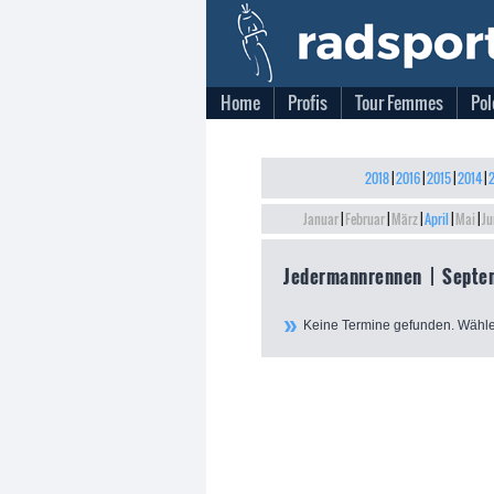
Home
Profis
Tour Femmes
Pol
2018
|
2016
|
2015
|
2014
|
2
Januar
|
Februar
|
März
|
April
|
Mai
|
Ju
Jedermannrennen | Septe
Keine Termine gefunden. Wähle