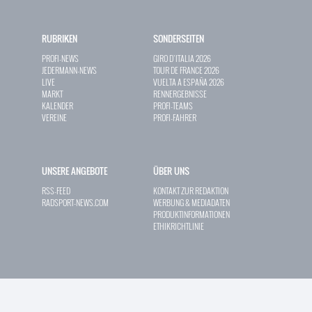
RUBRIKEN
SONDERSEITEN
PROFI-NEWS
GIRO D`ITALIA 2026
JEDERMANN-NEWS
TOUR DE FRANCE 2026
LIVE
VUELTA A ESPAÑA 2026
MARKT
RENNERGEBNISSE
KALENDER
PROFI-TEAMS
VEREINE
PROFI-FAHRER
UNSERE ANGEBOTE
ÜBER UNS
RSS-FEED
KONTAKT ZUR REDAKTION
RADSPORT-NEWS.COM
WERBUNG & MEDIADATEN
PRODUKTINFORMATIONEN
ETHIKRICHTLINIE