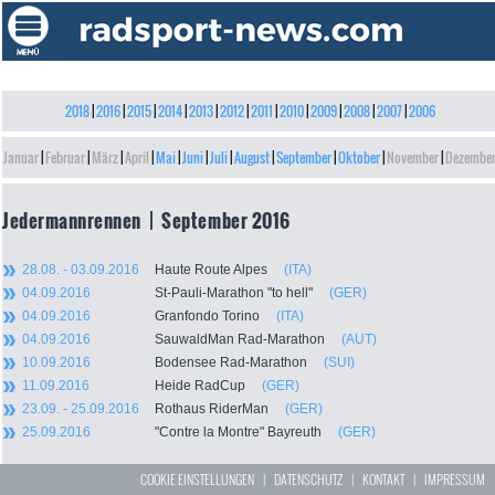
2018
|
2016
|
2015
|
2014
|
2013
|
2012
|
2011
|
2010
|
2009
|
2008
|
2007
|
2006
Januar
|
Februar
|
März
|
April
|
Mai
|
Juni
|
Juli
|
August
|
September
|
Oktober
|
November
|
Dezembe
Jedermannrennen | September 2016
28.08. - 03.09.2016
Haute Route Alpes
(ITA)
04.09.2016
St-Pauli-Marathon "to hell"
(GER)
04.09.2016
Granfondo Torino
(ITA)
04.09.2016
SauwaldMan Rad-Marathon
(AUT)
10.09.2016
Bodensee Rad-Marathon
(SUI)
11.09.2016
Heide RadCup
(GER)
23.09. - 25.09.2016
Rothaus RiderMan
(GER)
25.09.2016
"Contre la Montre" Bayreuth
(GER)
COOKIE EINSTELLUNGEN
|
DATENSCHUTZ
|
KONTAKT
|
IMPRESSUM