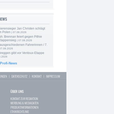
-NEWS
ierensieger Jan Christen schlägt
in Polen
| 07.08.2026
sh: Brennan feiert gegen Pithie
Etappensieg
| 07.08.2026
 ausgeschiedenen Fahrerinnen / 7.
07.08.2026
Breggen gibt vor Ventoux-Etappe
8.2026
 Profi-News
LUNGEN
|
DATENSCHUTZ
|
KONTAKT
|
IMPRESSUM
ÜBER UNS
KONTAKT ZUR REDAKTION
WERBUNG & MEDIADATEN
PRODUKTINFORMATIONEN
ETHIKRICHTLINIE