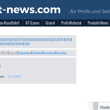
en-Rundfahrt
KT-Szene
Gravel
Profi-Material
Produkt-News
20
|
2019
|
2018
|
2017
|
2016
|
2015
|
2014
|
2013
|
2012
|
2011
|
2010
|
9
|
2008
|
2007
|
2006
|
2005
ni
|
Juli
|
August
|
September
|
Oktober
|
November
|
Dezember
4
 Faso
(2.2, 000)
Steady