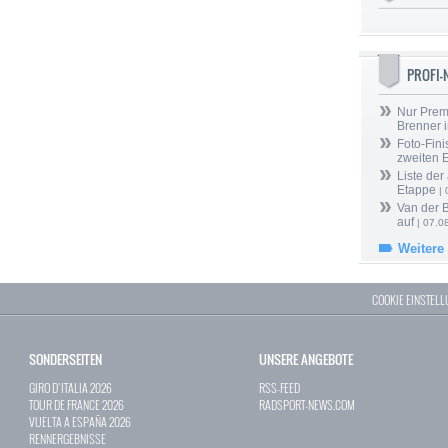
PROFI
Nur Prem
Brenner 
Foto-Fini
zweiten 
Liste der
Etappe
| 
Van der 
auf
| 07.0
Weitere
COOKIE EINSTEL
SONDERSEITEN
UNSERE ANGEBOTE
GIRO D`ITALIA 2026
RSS-FEED
TOUR DE FRANCE 2026
RADSPORT-NEWS.COM
VUELTA A ESPAÑA 2026
RENNERGEBNISSE