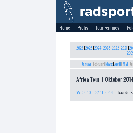
Home
Profis
Tour Femmes
Pol
2026
|
2025
|
2024
|
2023
|
2022
|
2021
|
20
200
Januar
|
Februar
|
März
|
April
|
Mai
|
Ju
Africa Tour | Oktober 201
24.10. - 02.11.2014
Tour du