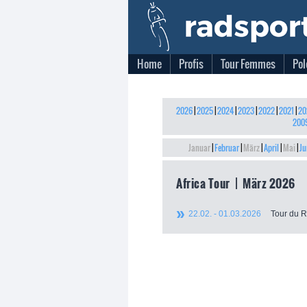
Home
Profis
Tour Femmes
Pol
2026
|
2025
|
2024
|
2023
|
2022
|
2021
|
20
200
Januar
|
Februar
|
März
|
April
|
Mai
|
Ju
Africa Tour | März 2026
22.02. - 01.03.2026
Tour du