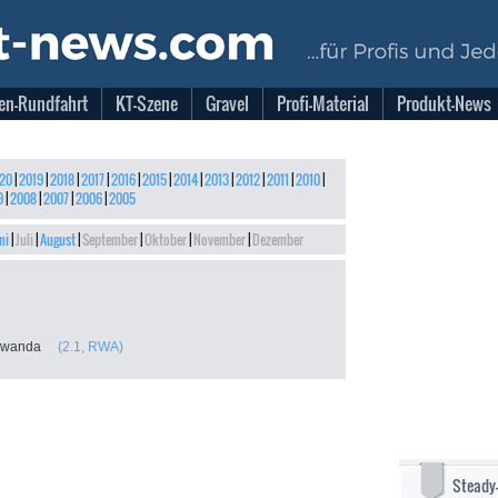
en-Rundfahrt
KT-Szene
Gravel
Profi-Material
Produkt-News
20
|
2019
|
2018
|
2017
|
2016
|
2015
|
2014
|
2013
|
2012
|
2011
|
2010
|
9
|
2008
|
2007
|
2006
|
2005
ni
|
Juli
|
August
|
September
|
Oktober
|
November
|
Dezember
 Rwanda
(2.1, RWA)
Steady