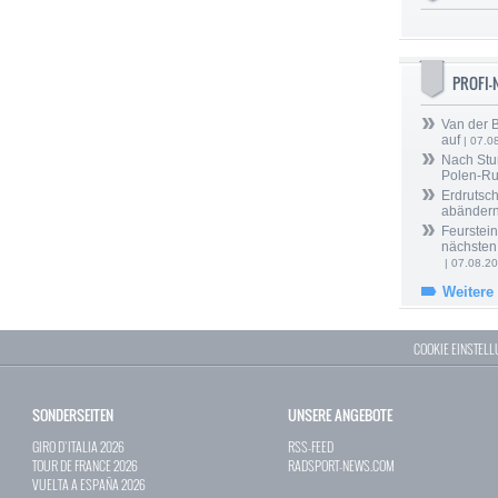
PROFI
Van der 
auf
| 07.0
Nach Stu
Polen-Ru
Erdrutsch
abänder
Feurstein
nächsten
| 07.08.2
Weitere
COOKIE EINSTEL
SONDERSEITEN
UNSERE ANGEBOTE
GIRO D`ITALIA 2026
RSS-FEED
TOUR DE FRANCE 2026
RADSPORT-NEWS.COM
VUELTA A ESPAÑA 2026