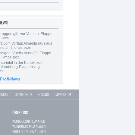
-NEWS
Breggen gibt vor Ventoux-Etappe
8.2026
rz vom Vortag: Almeida raus aus
ndfahrt
| 07.08.2026
folgen: Vuelta muss 20. Etappe
n
| 07.08.2026
 sprintet in der Karibik zum
 Vorarlberg-Etappensieg
026
 Profi-News
LUNGEN
|
DATENSCHUTZ
|
KONTAKT
|
IMPRESSUM
ÜBER UNS
KONTAKT ZUR REDAKTION
WERBUNG & MEDIADATEN
PRODUKTINFORMATIONEN