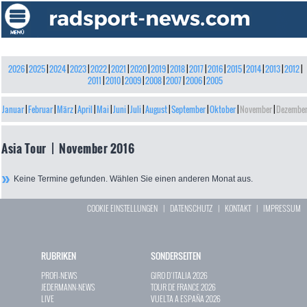
2026
|
2025
|
2024
|
2023
|
2022
|
2021
|
2020
|
2019
|
2018
|
2017
|
2016
|
2015
|
2014
|
2013
|
2012
|
2011
|
2010
|
2009
|
2008
|
2007
|
2006
|
2005
Januar
|
Februar
|
März
|
April
|
Mai
|
Juni
|
Juli
|
August
|
September
|
Oktober
|
November
|
Dezembe
Asia Tour | November 2016
Keine Termine gefunden. Wählen Sie einen anderen Monat aus.
COOKIE EINSTELLUNGEN
|
DATENSCHUTZ
|
KONTAKT
|
IMPRESSUM
RUBRIKEN
SONDERSEITEN
PROFI-NEWS
GIRO D`ITALIA 2026
JEDERMANN-NEWS
TOUR DE FRANCE 2026
LIVE
VUELTA A ESPAÑA 2026