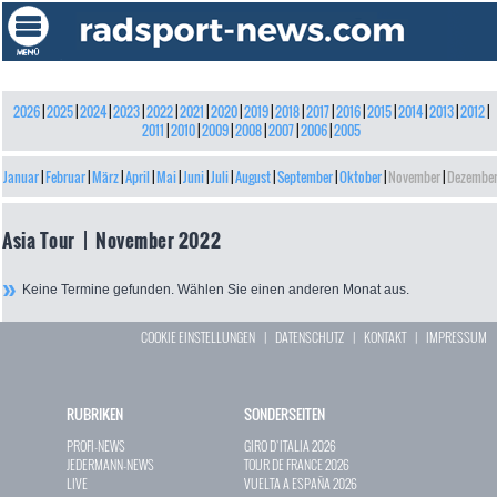
2026
|
2025
|
2024
|
2023
|
2022
|
2021
|
2020
|
2019
|
2018
|
2017
|
2016
|
2015
|
2014
|
2013
|
2012
|
2011
|
2010
|
2009
|
2008
|
2007
|
2006
|
2005
Januar
|
Februar
|
März
|
April
|
Mai
|
Juni
|
Juli
|
August
|
September
|
Oktober
|
November
|
Dezembe
Asia Tour | November 2022
Keine Termine gefunden. Wählen Sie einen anderen Monat aus.
COOKIE EINSTELLUNGEN
|
DATENSCHUTZ
|
KONTAKT
|
IMPRESSUM
RUBRIKEN
SONDERSEITEN
PROFI-NEWS
GIRO D`ITALIA 2026
JEDERMANN-NEWS
TOUR DE FRANCE 2026
LIVE
VUELTA A ESPAÑA 2026