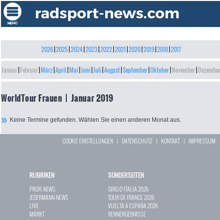
2026
|
2025
|
2024
|
2023
|
2022
|
2021
|
2020
|
2019
|
2018
|
2017
Januar
|
Februar
|
März
|
April
|
Mai
|
Juni
|
Juli
|
August
|
September
|
Oktober
|
November
|
Dezembe
WorldTour Frauen | Januar 2019
Keine Termine gefunden. Wählen Sie einen anderen Monat aus.
COOKIE EINSTELLUNGEN
|
DATENSCHUTZ
|
KONTAKT
|
IMPRESSUM
RUBRIKEN
SONDERSEITEN
PROFI-NEWS
GIRO D`ITALIA 2026
JEDERMANN-NEWS
TOUR DE FRANCE 2026
LIVE
VUELTA A ESPAÑA 2026
MARKT
RENNERGEBNISSE