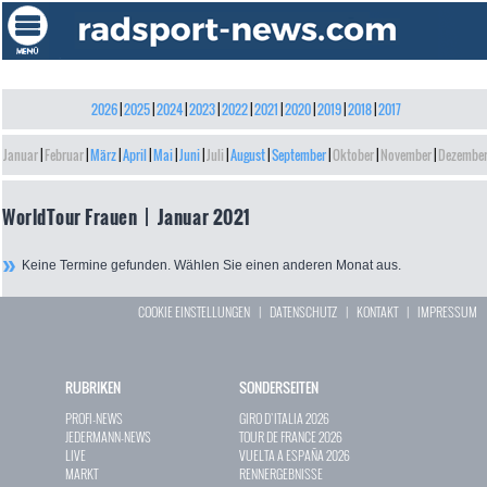
2026
|
2025
|
2024
|
2023
|
2022
|
2021
|
2020
|
2019
|
2018
|
2017
Januar
|
Februar
|
März
|
April
|
Mai
|
Juni
|
Juli
|
August
|
September
|
Oktober
|
November
|
Dezembe
WorldTour Frauen | Januar 2021
Keine Termine gefunden. Wählen Sie einen anderen Monat aus.
COOKIE EINSTELLUNGEN
|
DATENSCHUTZ
|
KONTAKT
|
IMPRESSUM
RUBRIKEN
SONDERSEITEN
PROFI-NEWS
GIRO D`ITALIA 2026
JEDERMANN-NEWS
TOUR DE FRANCE 2026
LIVE
VUELTA A ESPAÑA 2026
MARKT
RENNERGEBNISSE