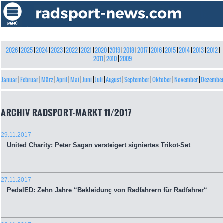
2026
|
2025
|
2024
|
2023
|
2022
|
2021
|
2020
|
2019
|
2018
|
2017
|
2016
|
2015
|
2014
|
2013
|
2012
|
2011
|
2010
|
2009
Januar
|
Februar
|
März
|
April
|
Mai
|
Juni
|
Juli
|
August
|
September
|
Oktober
|
November
|
Dezembe
ARCHIV RADSPORT-MARKT 11/2017
29.11.2017
United Charity: Peter Sagan versteigert signiertes Trikot-Set
27.11.2017
PedalED: Zehn Jahre “Bekleidung von Radfahrern für Radfahrer“