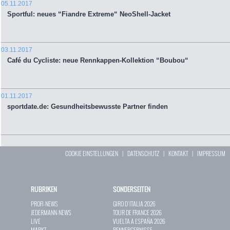
05.11.2017
Sportful: neues “Fiandre Extreme“ NeoShell-Jacket
03.11.2017
Café du Cycliste: neue Rennkappen-Kollektion “Boubou“
01.11.2017
sportdate.de: Gesundheitsbewusste Partner finden
COOKIE EINSTELLUNGEN
|
DATENSCHUTZ
|
KONTAKT
|
IMPRESSUM
RUBRIKEN
SONDERSEITEN
PROFI-NEWS
GIRO D`ITALIA 2026
JEDERMANN-NEWS
TOUR DE FRANCE 2026
LIVE
VUELTA A ESPAÑA 2026
MARKT
RENNERGEBNISSE