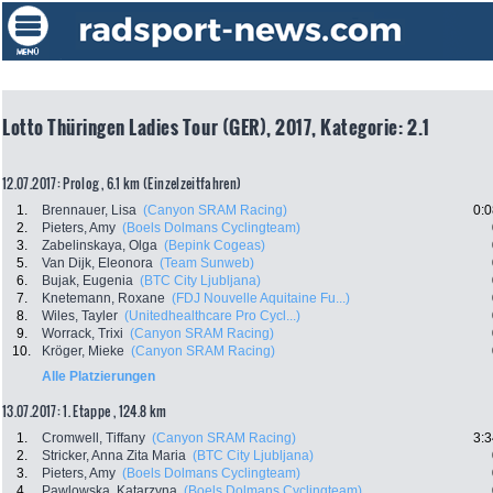
Lotto Thüringen Ladies Tour (GER), 2017, Kategorie: 2.1
12.07.2017: Prolog , 6.1 km (Einzelzeitfahren)
1.
Brennauer, Lisa
(Canyon SRAM Racing)
0:0
2.
Pieters, Amy
(Boels Dolmans Cyclingteam)
3.
Zabelinskaya, Olga
(Bepink Cogeas)
5.
Van Dijk, Eleonora
(Team Sunweb)
6.
Bujak, Eugenia
(BTC City Ljubljana)
7.
Knetemann, Roxane
(FDJ Nouvelle Aquitaine Fu...)
8.
Wiles, Tayler
(Unitedhealthcare Pro Cycl...)
9.
Worrack, Trixi
(Canyon SRAM Racing)
10.
Kröger, Mieke
(Canyon SRAM Racing)
Alle Platzierungen
13.07.2017: 1. Etappe , 124.8 km
1.
Cromwell, Tiffany
(Canyon SRAM Racing)
3:3
2.
Stricker, Anna Zita Maria
(BTC City Ljubljana)
3.
Pieters, Amy
(Boels Dolmans Cyclingteam)
4.
Pawlowska, Katarzyna
(Boels Dolmans Cyclingteam)