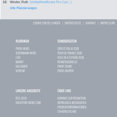
10.
Winder, Ruth
(Unitedhealthcare Pro Cycl...)
Alle Platzierungen
COOKIE EINSTELLUNGEN
|
DATENSCHUTZ
|
KONTAKT
|
IMPRESSUM
RUBRIKEN
SONDERSEITEN
PROFI-NEWS
GIRO D`ITALIA 2026
JEDERMANN-NEWS
TOUR DE FRANCE 2026
LIVE
VUELTA A ESPAÑA 2026
MARKT
RENNERGEBNISSE
KALENDER
PROFI-TEAMS
VEREINE
PROFI-FAHRER
UNSERE ANGEBOTE
ÜBER UNS
RSS-FEED
KONTAKT ZUR REDAKTION
RADSPORT-NEWS.COM
WERBUNG & MEDIADATEN
PRODUKTINFORMATIONEN
ETHIKRICHTLINIE