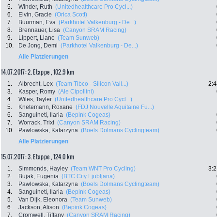
5.
Winder, Ruth
(Unitedhealthcare Pro Cycl...)
6.
Elvin, Gracie
(Orica Scott)
7.
Buurman, Eva
(Parkhotel Valkenburg - De...)
8.
Brennauer, Lisa
(Canyon SRAM Racing)
9.
Lippert, Liane
(Team Sunweb)
10.
De Jong, Demi
(Parkhotel Valkenburg - De...)
Alle Platzierungen
14.07.2017: 2. Etappe , 102.9 km
1.
Albrecht, Lex
(Team Tibco - Silicon Vall...)
2:4
3.
Kasper, Romy
(Ale Cipollini)
4.
Wiles, Tayler
(Unitedhealthcare Pro Cycl...)
5.
Knetemann, Roxane
(FDJ Nouvelle Aquitaine Fu...)
6.
Sanguineti, Ilaria
(Bepink Cogeas)
7.
Worrack, Trixi
(Canyon SRAM Racing)
10.
Pawlowska, Katarzyna
(Boels Dolmans Cyclingteam)
Alle Platzierungen
15.07.2017: 3. Etappe , 124.0 km
1.
Simmonds, Hayley
(Team WNT Pro Cycling)
3:2
2.
Bujak, Eugenia
(BTC City Ljubljana)
3.
Pawlowska, Katarzyna
(Boels Dolmans Cyclingteam)
4.
Sanguineti, Ilaria
(Bepink Cogeas)
5.
Van Dijk, Eleonora
(Team Sunweb)
6.
Jackson, Alison
(Bepink Cogeas)
7.
Cromwell, Tiffany
(Canyon SRAM Racing)