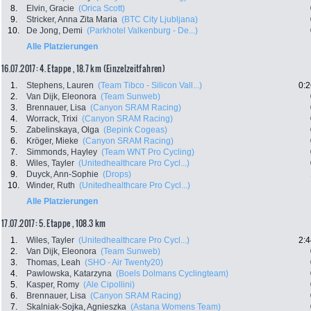
8.
Elvin, Gracie
(Orica Scott)
9.
Stricker, Anna Zita Maria
(BTC City Ljubljana)
10.
De Jong, Demi
(Parkhotel Valkenburg - De...)
Alle Platzierungen
16.07.2017: 4. Etappe , 18.7 km (Einzelzeitfahren)
1.
Stephens, Lauren
(Team Tibco - Silicon Vall...)
0:2
2.
Van Dijk, Eleonora
(Team Sunweb)
3.
Brennauer, Lisa
(Canyon SRAM Racing)
4.
Worrack, Trixi
(Canyon SRAM Racing)
5.
Zabelinskaya, Olga
(Bepink Cogeas)
6.
Kröger, Mieke
(Canyon SRAM Racing)
7.
Simmonds, Hayley
(Team WNT Pro Cycling)
8.
Wiles, Tayler
(Unitedhealthcare Pro Cycl...)
9.
Duyck, Ann-Sophie
(Drops)
10.
Winder, Ruth
(Unitedhealthcare Pro Cycl...)
Alle Platzierungen
17.07.2017: 5. Etappe , 108.3 km
1.
Wiles, Tayler
(Unitedhealthcare Pro Cycl...)
2:4
2.
Van Dijk, Eleonora
(Team Sunweb)
3.
Thomas, Leah
(SHO - Air Twenty20)
4.
Pawlowska, Katarzyna
(Boels Dolmans Cyclingteam)
5.
Kasper, Romy
(Ale Cipollini)
6.
Brennauer, Lisa
(Canyon SRAM Racing)
7.
Skalniak-Sojka, Agnieszka
(Astana Womens Team)