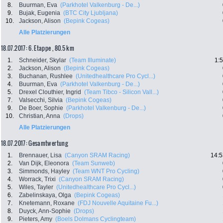
8.
Buurman, Eva
(Parkhotel Valkenburg - De...)
9.
Bujak, Eugenia
(BTC City Ljubljana)
10.
Jackson, Alison
(Bepink Cogeas)
Alle Platzierungen
18.07.2017: 6. Etappe , 80.5 km
1.
Schneider, Skylar
(Team Illuminate)
1:
2.
Jackson, Alison
(Bepink Cogeas)
3.
Buchanan, Rushlee
(Unitedhealthcare Pro Cycl...)
4.
Buurman, Eva
(Parkhotel Valkenburg - De...)
5.
Drexel Clouthier, Ingrid
(Team Tibco - Silicon Vall...)
7.
Valsecchi, Silvia
(Bepink Cogeas)
9.
De Boer, Sophie
(Parkhotel Valkenburg - De...)
10.
Christian, Anna
(Drops)
Alle Platzierungen
18.07.2017: Gesamtwertung
1.
Brennauer, Lisa
(Canyon SRAM Racing)
14:5
2.
Van Dijk, Eleonora
(Team Sunweb)
3.
Simmonds, Hayley
(Team WNT Pro Cycling)
4.
Worrack, Trixi
(Canyon SRAM Racing)
5.
Wiles, Tayler
(Unitedhealthcare Pro Cycl...)
6.
Zabelinskaya, Olga
(Bepink Cogeas)
7.
Knetemann, Roxane
(FDJ Nouvelle Aquitaine Fu...)
8.
Duyck, Ann-Sophie
(Drops)
9.
Pieters, Amy
(Boels Dolmans Cyclingteam)